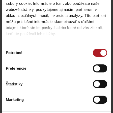
súbory cookie. Informácie o tom, ako používate naše
webové stránky, poskytujeme aj našim partnerom v
oblasti sociálnych médií, inzercie a analýzy. Títo partneri
Nezabudnite si prečítať aj ďalšie články
môžu príslušné informácie skombinovať s ďalšími
údajmi, ktoré ste im poskytli alebo ktoré od vás získali,
keď ste používali ich služby.
Výber
Lokálne dobroty, ktoré
Chládok na Liptove
Potrebné
súhlasu
musíte na Liptove
verzus rozpálený
ochutnať
panelák
región Liptov
región Liptov
Preferencie
Štatistiky
Leto v Demänovskej
Na Liptove pribudla
Marketing
doline: Miesto, kde sa
nová atrakcia, medzi
zabavia deti a oddýchnu
stromami vyrástli
si aj rodičia
monumentálne zvieratá