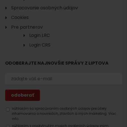
Spracovanie osobných údajov
Cookies
Pre partnerov
Login LRC
Login CRS
Hľadať
ODOBERAJTE NAJNOVŠIE SPRÁVY Z LIPTOVA
ubytovanie
súhlasím so spracúvaním osobných údajov pre účely
informovania o novinkách, zľavách a iných marketing.
Viac
info.
súhlasím s poskytnutím mojich osobných údajov iným