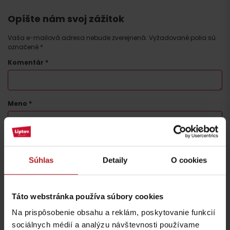
Opíšte nám svoj zážitok
Vaša e-mailová adresa nebude zverejnená.
Vyžadované polia sú
označené
*
Komentár
*
Meno
*
E-mail
*
Súhlas
Detaily
O cookies
Táto stránka je chránená testom reCAPTCHA a spoločnosťou
Táto webstránka používa súbory cookies
Google.
Ochrana súkromia
-
Zmluvné podmienky
Na prispôsobenie obsahu a reklám, poskytovanie funkcií
sociálnych médií a analýzu návštevnosti používame