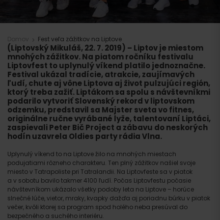
Domov
Fest veľa zážitkov na Liptove
(Liptovský Mikuláš, 22. 7. 2019)
– Liptov je miestom
mnohých zážitkov. Na piatom ročníku festivalu
Liptovfest to uplynulý víkend platilo jednoznačne.
Festival ukázal tradície, atrakcie, zaujímavých
ľudí, chute aj vône Liptova aj život pulzujúci región,
ktorý treba zažiť. Liptákom sa spolu s návštevníkmi
podarilo vytvoriť Slovenský rekord v liptovskom
odzemku, predstavil sa Majster sveta vo fitnes,
originálne ručne vyrábané lyže, talentovaní Liptáci,
zaspievali Peter Bič Project a zábavu do neskorých
hodín uzavrela
Oldies party rádia Vlna
.
Uplynulý víkend to na Liptove žilo na mnohých miestach
podujatiami rôzneho charakteru. Ten plný zážitkov našiel svoje
miesto v Tatrapoliste pri Tatralandii. Na Liptovfeste sa v piatok
a v sobotu bavilo takmer 4100 ľudí. Počas Liptovfestu počasie
návštevníkom ukázalo všetky podoby leta na Liptove – horúce
slnečné lúče, vietor, mraky, kvapky dažďa aj poriadnu búrku v piatok
večer, kvôli ktorej sa program spod holého neba presúval do
bezpečného a suchého interiéru.