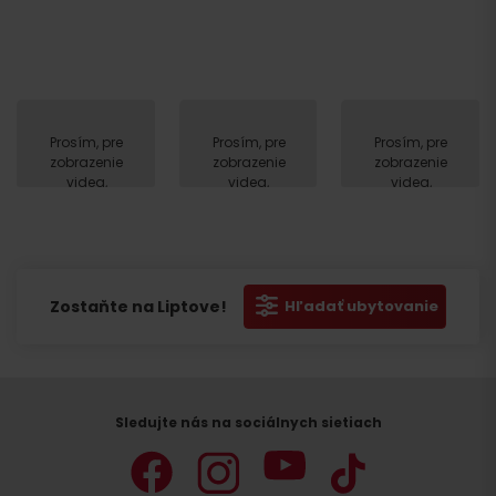
Prosím, pre
Prosím, pre
Prosím, pre
zobrazenie
zobrazenie
zobrazenie
videa,
videa,
videa,
akceptujte
akceptujte
akceptujte
cookies
cookies
cookies
pre
pre
pre
marketing.
marketing.
marketing.
Zostaňte na Liptove!
Hľadať ubytovanie
Sledujte nás na sociálnych sietiach