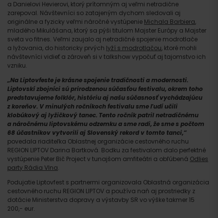
a Danielovi Hevierovi, ktorý prítomným aj veľmi netradične
zarepoval. Návštevníci so zatajeným dychom sledovali aj
originálne a fyzicky veľmi náročné vystúpenie
Michala Barbiera
,
mladého Mikulášana, ktorý sa pýši titulom Majster Európy a Majster
sveta vo fitnes. Veľmi zaujalo aj netradičné spojenie modrotlače
a lyžovania, do historicky prvých
lyží s modrotlačou
, ktoré mohli
návštevníci vidieť a zároveň si v talkshow vypočuť aj tajomstvo ich
vzniku.
„Na Liptovfeste je krásne spojenie tradičnosti a modernosti.
Liptovskí zbojníci sú prirodzenou súčasťou festivalu, okrem toho
predstavujeme folklór, históriu aj našu súčasnosť vychádzajúcu
z koreňov. V minulých ročníkoch festivalu sme ľudí učili
klobúkový aj lyžičkový tanec. Tento ročník patril netradičnému
a náročnému liptovskému odzemku a sme radi, že sme s počtom
68 účastníkov vytvorili aj Slovenský rekord v tomto tanci,“
povedala riaditeľka Oblastnej organizácie cestovného ruchu
REGION LIPTOV Darina Bartková. Bodku za festivalom dalo perfektné
vystúpenie Peter Bič Project v tunajšom amfiteátri a obľúbená
Odlies
party Rádia Vlna
.
Príchod
Podujatie Liptovfest s partnermi organizovala Oblastná organizácia
cestovného ruchu REGION LIPTOV a používa naň aj prostriedky z
dotácie Ministerstva dopravy a výstavby SR vo výške takmer 15
200,- eur.