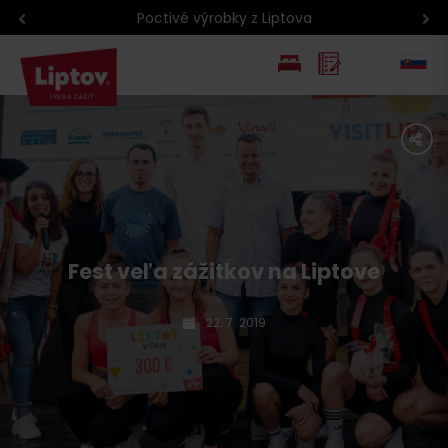
Poctivé výrobky z Liptova
EN
share
PL
Fest veľa zážitkov na Liptove
22. 7. 2019