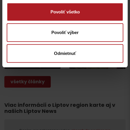
Jasná
Iné lokality
Povoliť všetko
Povoliť výber
Nová výstava Sanctus
Nicolaus 1286 v
Najkrajšie rodinné
Liptovskom Mikuláši vás
prechádzky na Liptove
Odmietnuť
prenesie do stredoveku
do dvoch hodín
Liptovský Mikuláš
región Liptov
všetky články
Viac informácií o Liptov region karte aj v
našich Liptov News