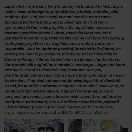
„Liptovfest nie je bežný letný hudobný festival, bol to festival pre
všetky vekové kategórie, plný zážitkov, atrakcií, dobrého jedla,
zaujímavých ľudí, kde nechýbala ani dobrá hudba a tanec.
Novinkou festivalu bolo predstavenie talentov Liptova či
výnimočných ľudí a ich projektov. Do najužšieho výberu sa
dostala speváčka Slávka Švárna, tanečníci SlayCrew, ktorí
predviedli výbornú šou, talentované slečny cvičiace acroyogu, aj
ekologický projekt s hrou a aplikáciou na mobily s názvom
„separáčik“. Musím úprimne povedať, že všetci boli výborní, no
keďže prvé miesto je len jedno, víťazkami sa stali školáčky zo
Závažnej Poruby – Simonka Jedličková a Monika Jambrichová,
ktoré predviedli originálnu a náročnú „acroyogu“. Joge s prvkami
akrobacie, ktorej sa dievčatá venujú zhruba rok a pol,
predchádzala gymnastika, ktorá malé slečny sprevádza už od ich
troch rokov. Finančná odmena od žilinskej župy, ktorú dievčatá
získali, im pomôže v príprave a najmä v motivácii, nakoľko to, že
mohli vystúpiť pred publikom a ukázať svoje umenie, ktoré
verejnosť aj ocenila, je pre obe obrovská výzva. Som rád, že nám
na Liptove rastú talenty a že ich môžeme aspoň takto podporiť
v ich snažení,“
povedal predseda predstavenstva Oblastnej
organizácie cestovného ruchu REGION LIPTOV Ján Blcháč.