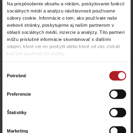
Viac informácií o Liptov region karte aj v
Na prispôsobenie obsahu a reklám, poskytovanie funkcií
našich Liptov News
sociálnych médií a analýzu návštevnosti používame
súbory cookie. Informácie o tom, ako používate naše
webové stránky, poskytujeme aj našim partnerom v
Prosím, pre zobrazenie videa,
akceptujte cookies pre
oblasti sociálnych médií, inzercie a analýzy. Títo partneri
marketing.
môžu príslušné informácie skombinovať s ďalšími
údajmi, ktoré ste im poskytli alebo ktoré od vás získali,
keď ste používali ich služby.
Výber
Potrebné
súhlasu
Preferencie
Štatistiky
Prosím, pre zobrazenie videa,
akceptujte cookies pre
marketing.
Marketing