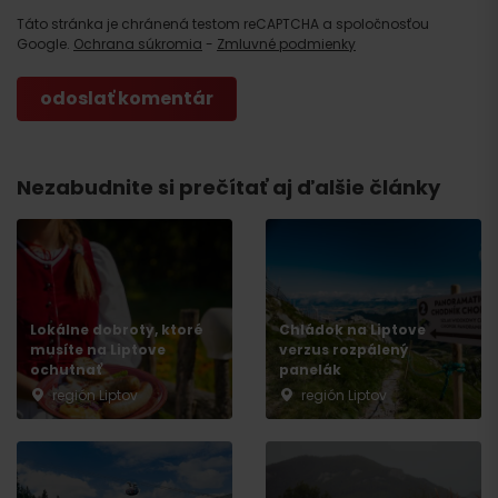
Táto stránka je chránená testom reCAPTCHA a spoločnosťou
Google.
Ochrana súkromia
-
Zmluvné podmienky
Nezabudnite si prečítať aj ďalšie články
Lokálne dobroty, ktoré
Chládok na Liptove
musíte na Liptove
verzus rozpálený
ochutnať
panelák
región Liptov
región Liptov