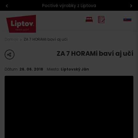
Poctivé výrobky z Liptova
EN
Domov
ZA 7 HORAMi baví aj učí
PL
ZA 7 HORAMi baví aj učí
share
Dátum:
26. 06. 2018
Miesto:
Liptovský Ján