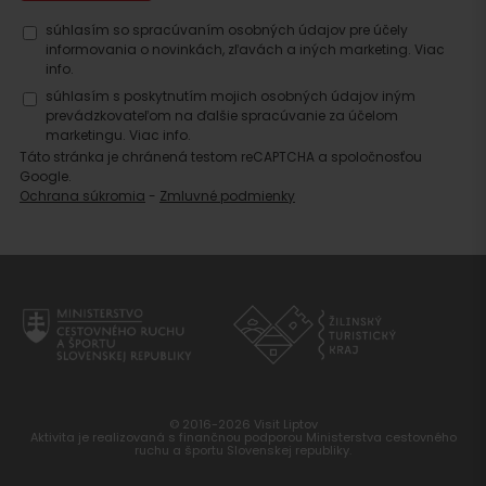
Hľadať
súhlasím so spracúvaním osobných údajov pre účely
informovania o novinkách, zľavách a iných marketing.
Viac
ubytovanie
info.
súhlasím s poskytnutím mojich osobných údajov iným
prevádzkovateľom na ďalšie spracúvanie za účelom
marketingu.
Viac info.
Táto stránka je chránená testom reCAPTCHA a spoločnosťou
Google.
Ochrana súkromia
-
Zmluvné podmienky
© 2016-2026 Visit Liptov
Aktivita je realizovaná s finančnou podporou Ministerstva cestovného
ruchu a športu Slovenskej republiky.