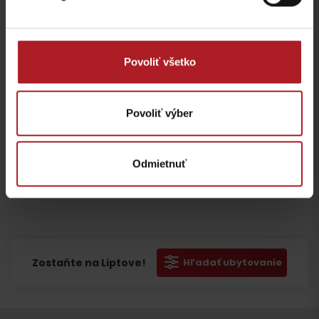
Povoliť všetko
Povoliť výber
Prosím, pre
Prosím, pre
Prosím, pre
Odmietnuť
zobrazenie
zobrazenie
zobrazenie
videa,
videa,
videa,
akceptujte
akceptujte
akceptujte
cookies
cookies
cookies
Odchod
pre
pre
pre
marketing.
marketing.
marketing.
Zostaňte na Liptove!
Hľadať ubytovanie