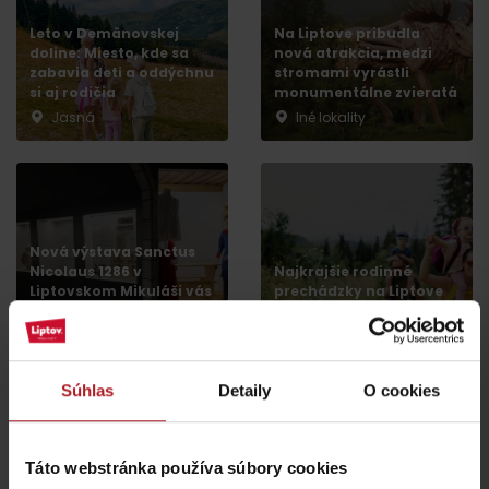
Leto v Demänovskej
Na Liptove pribudla
doline: Miesto, kde sa
nová atrakcia, medzi
zabavia deti a oddýchnu
stromami vyrástli
si aj rodičia
monumentálne zvieratá
Jasná
Iné lokality
Príchod
Nová výstava Sanctus
Nicolaus 1286 v
Najkrajšie rodinné
Liptovskom Mikuláši vás
prechádzky na Liptove
prenesie do stredoveku
do dvoch hodín
Liptovský Mikuláš
región Liptov
Súhlas
Detaily
O cookies
všetky články
Táto webstránka používa súbory cookies