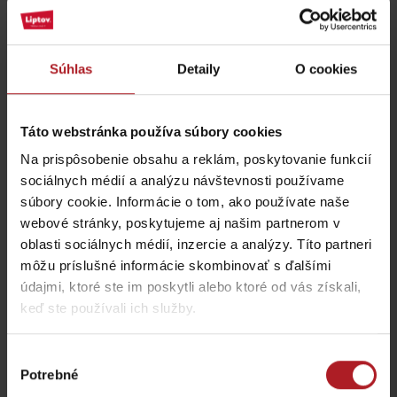
Nezabudnite si prečítať aj ďalšie články
Súhlas
Detaily
O cookies
Táto webstránka používa súbory cookies
Na prispôsobenie obsahu a reklám, poskytovanie funkcií
Lokálne dobroty, ktoré
Chládok na Liptove
musíte na Liptove
verzus rozpálený
sociálnych médií a analýzu návštevnosti používame
ochutnať
panelák
súbory cookie. Informácie o tom, ako používate naše
región Liptov
región Liptov
webové stránky, poskytujeme aj našim partnerom v
oblasti sociálnych médií, inzercie a analýzy. Títo partneri
môžu príslušné informácie skombinovať s ďalšími
údajmi, ktoré ste im poskytli alebo ktoré od vás získali,
keď ste používali ich služby.
Leto v Demänovskej
Na Liptove pribudla
doline: Miesto, kde sa
nová atrakcia, medzi
zabavia deti a oddýchnu
stromami vyrástli
Výber
si aj rodičia
monumentálne zvieratá
Potrebné
súhlasu
Jasná
Iné lokality