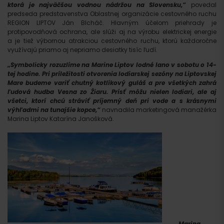
ktorá je najväčšou vodnou nádržou na Slovensku,“
povedal
predseda predstavenstva Oblastnej organizácie cestovného ruchu
REGION LIPTOV Ján Blcháč. Hlavným účelom priehrady je
protipovodňová ochrana, ale slúži aj na výrobu elektrickej energie
a je tiež výbornou atrakciou cestovného ruchu, ktorú každoročne
využívajú priamo aj nepriamo desiatky tisíc ľudí.
„Symbolicky rozuzlíme na Marine Liptov lodné lano v sobotu o 14-
tej hodine. Pri príležitosti otvorenia lodiarskej sezóny na Liptovskej
Mare budeme variť chutný kotlíkový guláš a pre všetkých zahrá
ľudová hudba Vesna zo Žiaru. Prísť môžu nielen lodiari, ale aj
všetci, ktorí chcú stráviť príjemný deň pri vode a s krásnymi
výhľadmi na tunajšie kopce,“
navnadila marketingová manažérka
Marina Liptov Katarína Janošková.
„Marina