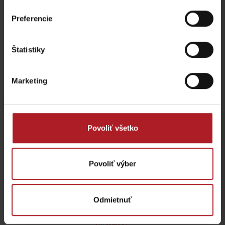
Preferencie
Štatistiky
Nová výstava Sanctus
Nicolaus 1286 v
Najkrajšie rodinné
Liptovskom Mikuláši vás
prechádzky na Liptove
Marketing
prenesie do stredoveku
do dvoch hodín
Liptovský Mikuláš
región Liptov
Povoliť všetko
všetky články
Povoliť výber
Viac informácií o Liptov region karte aj v
našich Liptov News
Odmietnuť
Prosím, pre zobrazenie videa,
akceptujte cookies pre
marketing.