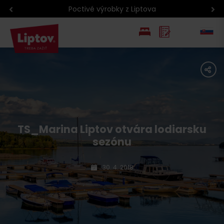
Poctivé výrobky z Liptova
EN
share
PL
TS_Marina Liptov otvára lodiarsku
sezónu
30. 4. 2018