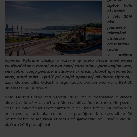
Liptov bola
otvorená
v lete 2016
ako
jedinečné
rekreačné
stredisko
cestovného
ruchu
v našom
regióne. Vybrané služby v rezorte aj preto môžu návštevníci
využívať aj so
zľavami
vďaka našej karte zliav Liptov Region Card,
čím šetria svoje peniaze a zároveň si môžu zbierať aj vernostné
body, ktoré môžu využiť pri svojej opakovej návšteve Liptova,“
uzavrela riaditeľka Oblastnej organizácie cestovného ruchu REGION
LIPTOV Darina Bartková.
2
Mólo
Marina
Liptov má veľkosť 2000 m
a pozostáva z dvoch
hlavných častí – pevného móla a z plávajúceho móla. Na pevnej
časti sa nachádza sport centrum a grill bar. Plávajúce mólo slúži
na kotvenie lodí, ako aj na ich prenájom. K dispozícii je 50
parkovacích miest, ktoré si môžu záujemcovia od 1. mája do 30.
októbra 2018 prenajímať.