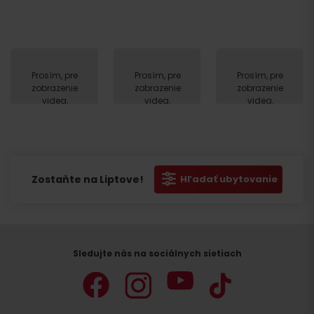
Prosím, pre
Prosím, pre
Prosím, pre
zobrazenie
zobrazenie
zobrazenie
videa,
videa,
videa,
akceptujte
akceptujte
akceptujte
cookies
cookies
cookies
pre
pre
pre
marketing.
marketing.
marketing.
Zostaňte na Liptove!
Hľadať ubytovanie
Sledujte nás na sociálnych sietiach