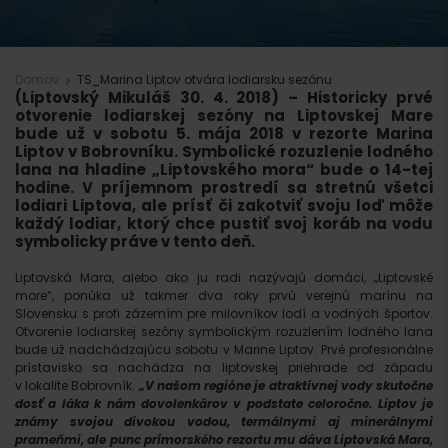
Domov
TS_Marina Liptov otvára lodiarsku sezónu
(Liptovský Mikuláš 30. 4. 2018)
– Historicky prvé
otvorenie lodiarskej sezóny na Liptovskej Mare
bude už v sobotu 5. mája 2018 v rezorte Marina
Liptov v Bobrovníku. Symbolické rozuzlenie lodného
lana na hladine „Liptovského mora“ bude o 14-tej
hodine. V príjemnom prostredí sa stretnú všetci
lodiari Liptova, ale prísť či zakotviť svoju loď môže
každý lodiar, ktorý chce pustiť svoj koráb na vodu
symbolicky práve v tento deň.
Liptovská Mara, alebo ako ju radi nazývajú domáci, „Liptovské
more“, ponúka už takmer dva roky prvú verejnú marínu na
Slovensku s profi zázemím pre milovníkov lodí a vodných športov.
Otvorenie lodiarskej sezóny symbolickým rozuzlením lodného lana
bude už nadchádzajúcu sobotu v Marine Liptov. Prvé profesionálne
prístavisko sa nachádza na liptovskej priehrade od západu
v lokalite Bobrovník.
„V našom regióne je atraktívnej vody skutočne
dosť a láka k nám dovolenkárov v podstate celoročne. Liptov je
známy svojou divokou vodou, termálnymi aj minerálnymi
prameňmi, ale punc prímorského rezortu mu dáva Liptovská Mara,