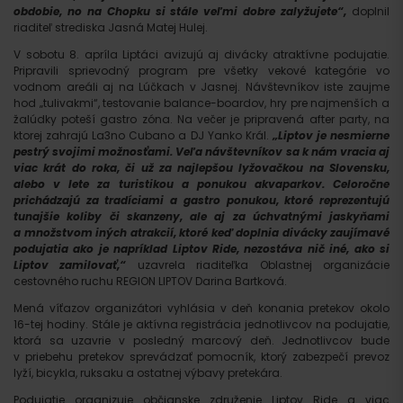
obdobie, no na Chopku si stále veľmi dobre zalyžujete“,
doplnil
riaditeľ strediska Jasná Matej Hulej.
V sobotu 8. apríla Liptáci avizujú aj divácky atraktívne podujatie.
Pripravili sprievodný program pre všetky vekové kategórie vo
vodnom areáli aj na Lúčkach v Jasnej. Návštevníkov iste zaujme
hod „tulivakmi“, testovanie balance-boardov, hry pre najmenších a
žalúdky poteší gastro zóna. Na večer je pripravená after party, na
ktorej zahrajú La3no Cubano a DJ Yanko Král.
„Liptov je nesmierne
pestrý svojimi možnosťami. Veľa návštevníkov sa k nám vracia aj
viac krát do roka, či už za najlepšou lyžovačkou na Slovensku,
alebo v lete za turistikou a ponukou akvaparkov. Celoročne
prichádzajú za tradíciami a gastro ponukou, ktoré reprezentujú
tunajšie koliby či skanzeny, ale aj za úchvatnými jaskyňami
a množstvom iných atrakcií, ktoré keď doplnia divácky zaujímavé
podujatia ako je napríklad Liptov Ride, nezostáva nič iné, ako si
Liptov zamilovať,“
uzavrela riaditeľka Oblastnej organizácie
cestovného ruchu REGION LIPTOV Darina Bartková.
Mená víťazov organizátori vyhlásia v deň konania pretekov okolo
16-tej hodiny. Stále je aktívna registrácia jednotlivcov na podujatie,
ktorá sa uzavrie v posledný marcový deň. Jednotlivcov bude
v priebehu pretekov sprevádzať pomocník, ktorý zabezpečí prevoz
lyží, bicykla, ruksaku a ostatnej výbavy pretekára.
Podujatie organizuje občianske združenie Liptov Ride a viac