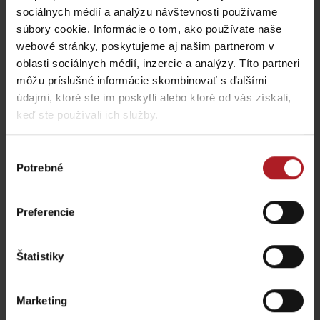
doline: Miesto, kde sa
nová atrakcia, medzi
sociálnych médií a analýzu návštevnosti používame
zabavia deti a oddýchnu
stromami vyrástli
súbory cookie. Informácie o tom, ako používate naše
si aj rodičia
monumentálne zvieratá
webové stránky, poskytujeme aj našim partnerom v
Jasná
Iné lokality
oblasti sociálnych médií, inzercie a analýzy. Títo partneri
môžu príslušné informácie skombinovať s ďalšími
údajmi, ktoré ste im poskytli alebo ktoré od vás získali,
keď ste používali ich služby.
Nová výstava Sanctus
Nicolaus 1286 v
Najkrajšie rodinné
Výber
Liptovskom Mikuláši vás
prechádzky na Liptove
Potrebné
súhlasu
prenesie do stredoveku
do dvoch hodín
Liptovský Mikuláš
región Liptov
Preferencie
všetky články
Štatistiky
Viac informácií o Liptov region karte aj v
Marketing
našich Liptov News