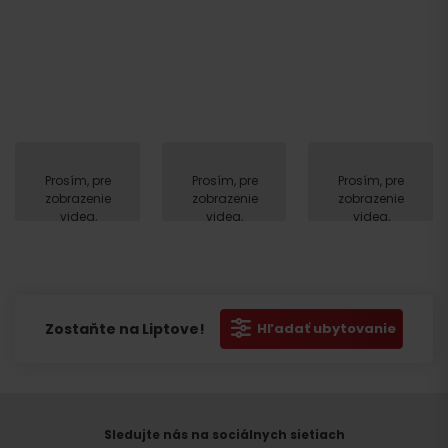
Prosím, pre
Prosím, pre
Prosím, pre
zobrazenie
zobrazenie
zobrazenie
videa,
videa,
videa,
akceptujte
akceptujte
akceptujte
cookies
cookies
cookies
pre
pre
pre
marketing.
marketing.
marketing.
Zostaňte na Liptove!
Hľadať ubytovanie
Sledujte nás na sociálnych sietiach