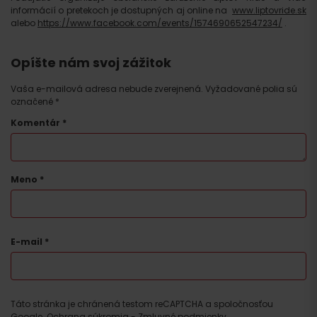
informácií o pretekoch je dostupných aj online na
www.liptovride.sk
alebo
https://www.facebook.com/events/1574690652547234/
.
Opíšte nám svoj zážitok
Vaša e-mailová adresa nebude zverejnená.
Vyžadované polia sú
označené
*
Komentár
*
Meno
*
E-mail
*
Táto stránka je chránená testom reCAPTCHA a spoločnosťou
Google.
Ochrana súkromia
-
Zmluvné podmienky