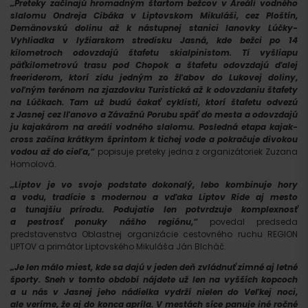
„Preteky začínajú hromadným štartom bežcov v Areáli vodného
slalomu Ondreja Cibáka v Liptovskom Mikuláši, cez Ploštín,
Demänovskú dolinu až k nástupnej stanici lanovky Lúčky-
Vyhliadka v lyžiarskom stredisku Jasná, kde bežci po 14
kilometroch odovzdajú štafetu skialpinistom. Tí vyšliapu
päťkilometrovú trasu pod Chopok a štafetu odovzdajú ďalej
freeriderom, ktorí zídu jedným zo žľabov do Lukovej doliny,
voľným terénom na zjazdovku Turistická až k odovzdaniu štafety
na Lúčkach. Tam už budú čakať cyklisti, ktorí štafetu odvezú
z Jasnej cez Iľanovo a Závažnú Porubu späť do mesta a odovzdajú
ju kajakárom na areáli vodného slalomu. Posledná etapa kajak-
cross začína krátkym šprintom k tichej vode a pokračuje divokou
vodou až do cieľa,“
popisuje preteky jedna z organizátoriek Zuzana
Homolová.
„Liptov je vo svoje podstate dokonalý, lebo kombinuje hory
a vodu, tradície s modernou a vďaka Liptov Ride aj mesto
a tunajšiu prírodu. Podujatie len potvrdzuje komplexnosť
a pestrosť ponuky nášho regiónu,“
povedal predseda
predstavenstva Oblastnej organizácie cestovného ruchu REGION
LIPTOV a primátor Liptovského Mikuláša Ján Blcháč.
„Je len málo miest, kde sa dajú v jeden deň zvládnuť zimné aj letné
športy. Sneh v tomto období nájdete už len na vyšších kopcoch
a u nás v Jasnej jeho nádielka vydrží nielen do Veľkej noci,
ale veríme, že aj do konca apríla. V mestách síce panuje iné ročné