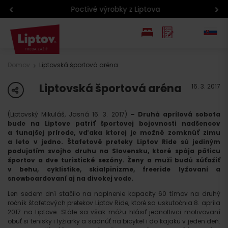
Poctivé výrobky z Liptova
EN
Domov
Liptovská športová aréna
PL
Liptovská športová aréna
share
16. 3. 2017
(Liptovský Mikuláš, Jasná 16. 3. 2017)
– Druhá aprílová sobota
bude na Liptove patriť športovej bojovnosti nadšencov
a tunajšej prírode, vďaka ktorej je možné zomknúť zimu
a leto v jedno. Štafetové preteky Liptov Ride sú jediným
podujatím svojho druhu na Slovensku, ktoré spája päticu
športov a dve turistické sezóny. Ženy a muži budú súťažiť
v behu, cyklistike, skialpinizme, freeride lyžovaní a
snowboardovaní aj na divokej vode.
Len sedem dní stačilo na naplnenie kapacity 60 tímov na druhý
ročník štafetových pretekov Liptov Ride, ktoré sa uskutočnia 8. apríla
2017 na Liptove. Stále sa však môžu hlásiť jednotlivci motivovaní
obuť si tenisky i lyžiarky a sadnúť na bicykel i do kajaku v jeden deň.