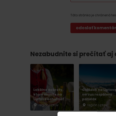
Ak ti škvŕka v bruchu
Reštaurácie
Táto stránka je chránená t
Kaviarne
Pivovary a vinárne
Salaše a koliby
Nezabudnite si prečítať aj
Zimu a leto na Liptove
spoja športy
No data found for this source.
No data foun
Lokálne dobroty,
Chládok na Liptov
ktoré musíte na
verzus rozpálený
Liptove ochutnať
panelák
región Liptov
región Liptov
Kde sa nachádza