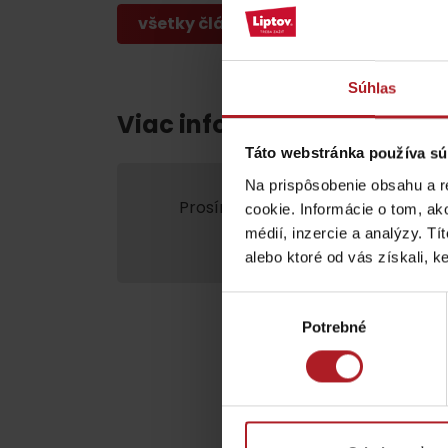
poklad? Nájdi ho s
všetky články
Liptov Region Card!
Súhlas
VŠETKY ČLÁNKY
Viac informácií o Liptov re
Táto webstránka používa sú
Na prispôsobenie obsahu a r
Prosím, pre zobrazenie videa,
akce
cookie. Informácie o tom, ak
médií, inzercie a analýzy. Tí
marketing.
VŠETKY ČLÁNKY
alebo ktoré od vás získali, ke
Výber
Potrebné
súhlasu
Počasie a kamery
podľa veku detí