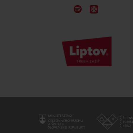
Nemáš auto a potrebuješ zviesť?
Mara Bus
Ski&Aqua Bus
Autobusová
Vlaková
Letecká
Taxi