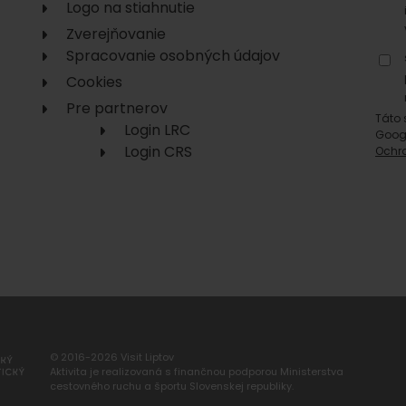
Logo na stiahnutie
No data found for this source.
Zverejňovanie
Spracovanie osobných údajov
Cookies
Pre partnerov
Táto 
Login LRC
Goog
Login CRS
Ochr
No data found for this source.
No data
© 2016-2026 Visit Liptov
No data found for this source.
Aktivita je realizovaná s finančnou podporou Ministerstva
cestovného ruchu a športu Slovenskej republiky.