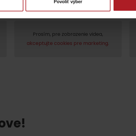
Povoliť výber
Prosím, pre zobrazenie videa,
akceptujte cookies pre marketing.
Lúčanský vodopád
Aquapark Tatralan
Kde kúpiť
Spolupráca
tove!
Liptovské tradície
Pramene a vodopád