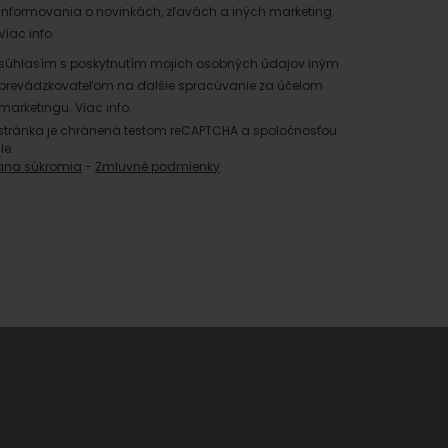
informovania o novinkách, zľavách a iných marketing.
Viac info.
súhlasím s poskytnutím mojich osobných údajov iným
prevádzkovateľom na ďalšie spracúvanie za účelom
marketingu.
Viac info.
stránka je chránená testom reCAPTCHA a spoločnosťou
le.
ana súkromia
-
Zmluvné podmienky
 found for this source.