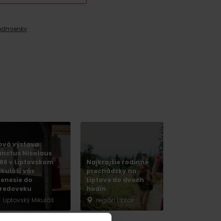
odmienky
y
ová výstava
anctus Nicolaus
286 v Liptovskom
Najkrajšie rodinné
ikuláši vás
prechádzky na
renesie do
Liptove do dvoch
tredoveku
hodín
Liptovský Mikuláš
región Liptov
y