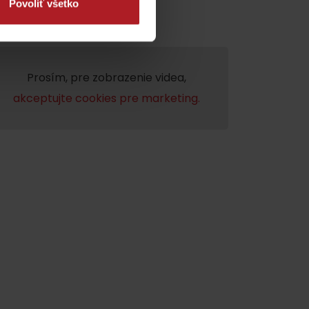
Povoliť všetko
Prosím, pre zobrazenie videa,
akceptujte cookies pre marketing.
dia
y