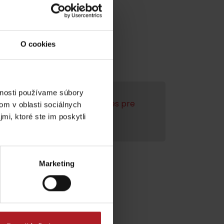
O cookies
vnosti používame súbory
enie videa,
akceptujte cookies pre
om v oblasti sociálnych
mi, ktoré ste im poskytli
marketing.
Marketing