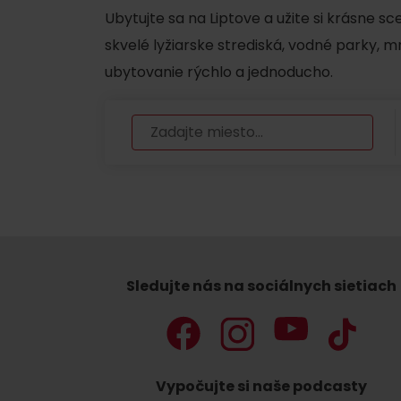
Ubytujte sa na Liptove a užite si krásne s
skvelé lyžiarske strediská, vodné parky, 
ubytovanie rýchlo a jednoducho.
TOP ATRAKCIE
Potrebuješ požičať lyže alebo bicykel?
Požičovne
Servisy
VIAC O NEPOZNANÝCH MIESTACH LIP
Sledujte nás na sociálnych sietiach
Vypočujte si naše podcasty