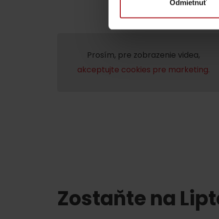
Odmietnuť
ZOZNAM ATRAKCII PRE DETI
Prosím, pre zobrazenie videa,
akceptujte cookies pre marketing.
KAMERY
Múzeum liptovskej
dediny v Pribyline
O značke Produkt Liptova
ZOZNAM PRODUKTOV LIPTOVA
Zostaňte na Lip
Chaty a útulne