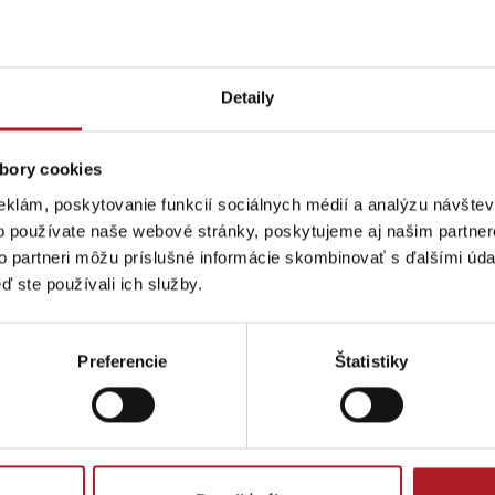
Detaily
gion karte aj v našich Liptov News
bory cookies
eklám, poskytovanie funkcií sociálnych médií a analýzu návšte
ptujte cookies pre
Prosím, pre zobraz
o používate naše webové stránky, poskytujeme aj našim partner
to partneri môžu príslušné informácie skombinovať s ďalšími údaj
ď ste používali ich služby.
Preferencie
Štatistiky
Pravidlá pobytu na
Poistenie záchrany
horách
zadarmo s Generali
podľa ročného obdobia