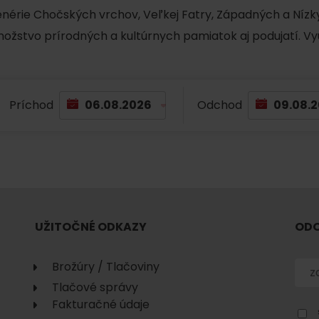
cenérie Chočských vrchov, Veľkej Fatry, Západných a Nízky
množstvo prírodných a kultúrnych pamiatok aj podujatí. Vy
Príchod
Odchod
TOVA
UŽITOČNÉ ODKAZY
ODO
Brožúry / Tlačoviny
Tlačové správy
Fakturačné údaje