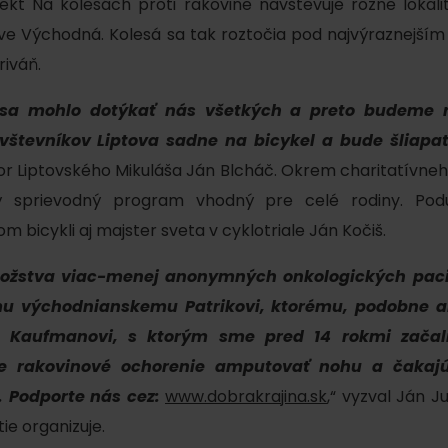
ekt Na kolesách proti rakovine navštevuje rôzne lokali
AUG
Demänovská Dolina
08.
ráve Východná. Kolesá sa tak roztočia pod najvýraznej
Leto pod Chopkom
ZOZNAM INFOCENTIER
riváň.
Program pre zamestnancov
 sa mohlo dotýkať nás všetkých a preto budeme r
 REGIÓNE
ŠETKY PODUJATIA
vštevníkov Liptova sadne na bicykel a bude šliapať
Konferenčné priestory
r Liptovského Mikuláša Ján Blcháč. Okrem charitatívneh
Teambuildingy
Zimné športy
Vyber si typ zážit
ý sprievodný program vhodný pre celé rodiny. Podu
m bicykli aj majster sveta v cyklotriale Ján Kočiš.
Všetky
Lyžovanie
Vodné parky
žstva viac-menej anonymných onkologických pac
Skialpinizmus
 východnianskemu Patrikovi, ktorému, podobne 
Wellness a s
Bežkovanie
i Kaufmanovi, s ktorým sme pred 14 rokmi začali 
Vodné aktivi
Zimná turistika
re rakovinové ochorenie amputovať nohu a čakaj
História a ku
. Podporte nás cez:
www.dobrakrajina.sk
,“ vyzval Ján 
ie organizuje.