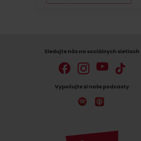
Nemáš auto a potrebuješ zviesť?
Mara Bus
Sledujte nás na sociálnych sietiach
Ski&Aqua Bus
Autobusová
Vlaková
Letecká
Vypočujte si naše podcasty
Taxi