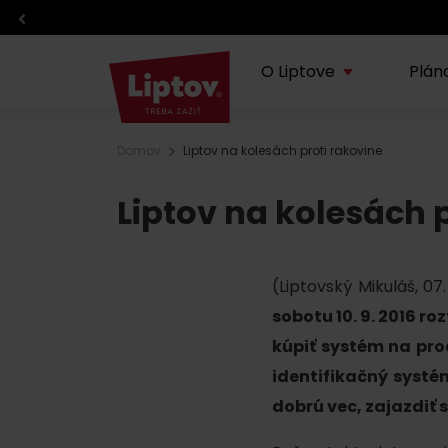
O Liptove
Plán
Domov
Liptov na kolesách proti rakovine
O regióne
Plánovanie dovolenky
Zážitky
Info
Liptov na kolesách 
Lipt
TOP z regiónu
TOP atrakcie
Športy
Blog
Doprava
Eventy
(Liptovský Mikuláš, 07
O VisitLiptov
Počasie a kamery
Kde jesť a piť
sobotu 10. 9. 2016 r
kúpiť systém na prod
Infocentrá
Liptov s deťmi
identifikačný systé
dobrú vec, zajazdiť s
Požičovne a servisy
Regionálne výrobky