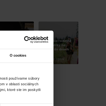
ová výstava
anctus Nicolaus
286 v Liptovskom
Najkrajšie rodinné
ikuláši vás
prechádzky na
renesie do
Liptove do dvoch
tredoveku
hodín
O cookies
Liptovský Mikuláš
región Liptov
vnosti používame súbory
om v oblasti sociálnych
mi, ktoré ste im poskytli