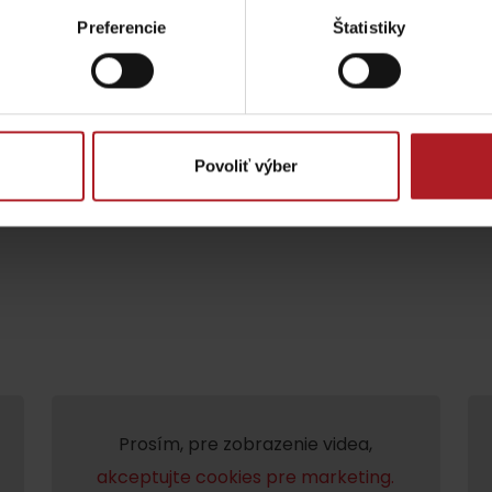
Preferencie
Štatistiky
ptujte cookies pre
Prosím, pre zobraz
Povoliť výber
Lúčanský vodopád
Aquapark Tatralan
Kde kúpiť
Spolupráca
Prosím, pre zobrazenie videa,
akceptujte cookies pre marketing.