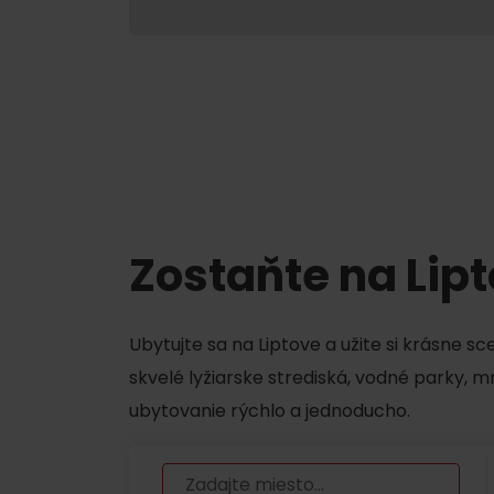
Chaty a útulne
TOP ATRAKCIE
Potrebuješ požičať lyže alebo bicykel?
Požičovne
Servisy
Zostaňte na Lip
VIAC O NEPOZNANÝCH MIESTACH LIP
Ubytujte sa na Liptove a užite si krásne s
skvelé lyžiarske strediská, vodné parky, 
ubytovanie rýchlo a jednoducho.