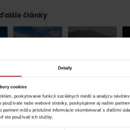
 ďalšie články
Na Liptove pribudla
N
Leto v Demänovskej
nová atrakcia,
S
doline: Miesto, kde
medzi stromami
1
e
sa zabavia deti a
vyrástli
M
oddýchnu si aj
monumentálne
p
rodičia
zvieratá
s
Detaily
Jasná
Iné lokality
bory cookies
eklám, poskytovanie funkcií sociálnych médií a analýzu návšte
Pravidlá pobytu na
Poistenie záchrany
o používate naše webové stránky, poskytujeme aj našim partner
horách
zadarmo s Generali
to partneri môžu príslušné informácie skombinovať s ďalšími údaj
ď ste používali ich služby.
podľa ročného obdobia
gion karte aj v našich Liptov News