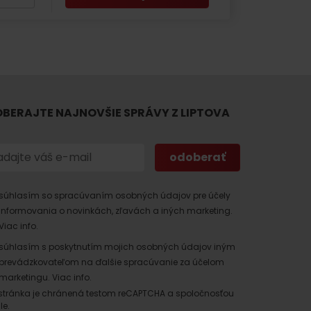
BERAJTE NAJNOVŠIE SPRÁVY Z LIPTOVA
 found for this source.
súhlasím so spracúvaním osobných údajov pre účely
informovania o novinkách, zľavách a iných marketing.
Viac info.
súhlasím s poskytnutím mojich osobných údajov iným
prevádzkovateľom na ďalšie spracúvanie za účelom
marketingu.
Viac info.
stránka je chránená testom reCAPTCHA a spoločnosťou
le.