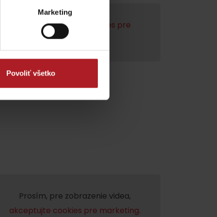
Marketing
enie videa,
akceptujte cookies pre
marketing.
Povoliť všetko
dia
Prosím, pre zobrazenie videa,
akceptujte cookies pre marketing.