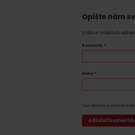
Ak ti škvŕka v bruchu
Opíšte nám sv
Reštaurácie
Kaviarne
Vaša e-mailová adres
Pivovary a vinárne
Komentár
*
Salaše a koliby
Meno
*
Zimu a leto na Liptove
spoja športy
No data found for this source.
No data foun
Táto stránka je chránená t
Kde sa nachádza