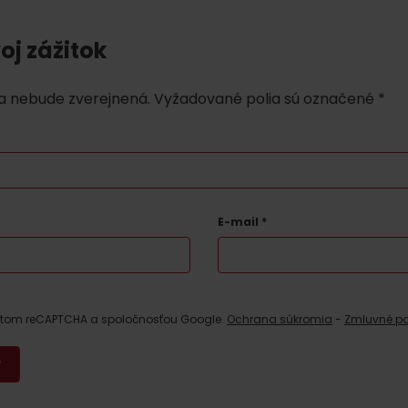
oj zážitok
a nebude zverejnená.
Vyžadované polia sú označené
*
E-mail
*
Kde sa nachádza
Voda, sneh a aktivit
poklad? Nájdi ho s
Liptov Region Card!
d for this source.
estom reCAPTCHA a spoločnosťou Google.
Ochrana súkromia
-
Zmluvné p
Voda, sneh a aktivit