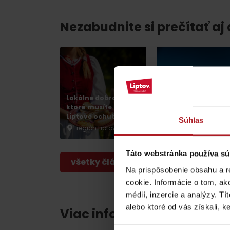
poklad? Nájdi ho s
Liptov Region Card!
Nezabudnite si prečítať aj
VŠETKY ČLÁNKY
Lokálne dobroty,
Chládok na Liptov
ktoré musíte na
verzus rozpálený
Liptove ochutnať
panelák
Súhlas
región Liptov
región Liptov
VŠETKY ČLÁNKY
Táto webstránka používa sú
všetky články
Na prispôsobenie obsahu a r
Počasie a kamery
cookie. Informácie o tom, ak
médií, inzercie a analýzy. Tí
alebo ktoré od vás získali, ke
podľa veku detí
Viac informácií o Liptov re