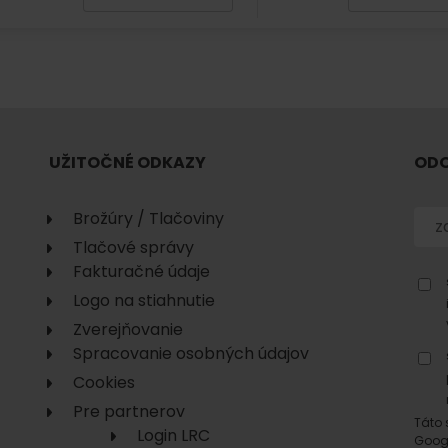
No data found for this source.
UŽITOČNÉ ODKAZY
ODO
No data found for this source.
No data
Brožúry / Tlačoviny
Tlačové správy
Fakturačné údaje
Logo na stiahnutie
Zverejňovanie
Spracovanie osobných údajov
Cookies
No data found for this source.
Pre partnerov
Táto 
Login LRC
Goog