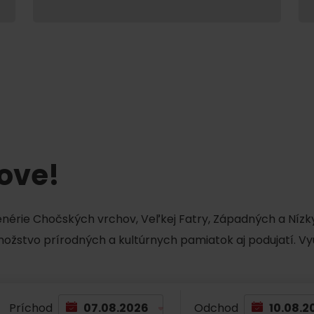
Liptovské tradície
Pramene a vodopád
tove!
TOVA
cenérie Chočských vrchov, Veľkej Fatry, Západných a Nízky
množstvo prírodných a kultúrnych pamiatok aj podujatí. Vy
Príchod
Odchod