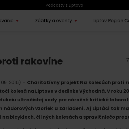
Podcasty z Liptova
ovanie
Zážitky a eventy
Liptov Region C
Kúpele Lúčky
AUG
rmácie o regióne
Sprievodcovské služby na
Nepoznan
Zľav
Lúčanské kúpeľné leto
08.
proti rakovine
ov
Liptove
Liptov
2026
7
SEP
Region Liptov
20.
. 09. 2016) –
Charitatívny projekt Na kolesách proti r
Cvyklo pohár 2026
oztočí kolesá na Liptove v dedinke Východná. V roku 20
Vodný park Tatralandia
ukciu ultračistej vody pre náročné kritické laborat
AUG
Tropická noc v
15.
m nádorových vzoriek a zariadení. Aj Liptáci tak m
Tatralandii – letný
i na bicykloch, či iných kolesách a spraviť niečo pre z
špeciál