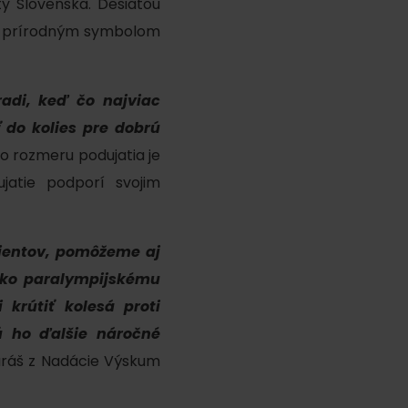
ty Slovenska. Desiatou
ším prírodným symbolom
adi, keď čo najviac
 do kolies pre dobrú
o rozmeru podujatia je
ku
jatie podporí svojim
ientov, pomôžeme aj
ako paralympijskému
pa
krútiť kolesá proti
ty
ú ho ďalšie náročné
ltúra
Juráš z Nadácie Výskum