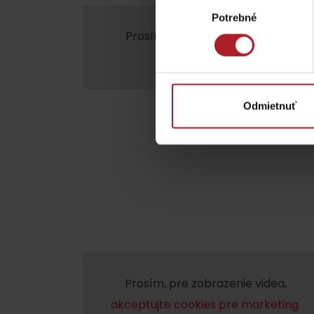
Výber
ZOZNAM ATRAKCII PRE DETI
Potrebné
súhlasu
Prosím, pre zobrazenie videa,
akce
marketing.
Odmietnuť
KAMERY
Múzeum liptovskej
dediny v Pribyline
O značke Produkt Liptova
ZOZNAM PRODUKTOV LIPTOVA
Prosím, pre zobrazenie videa,
akceptujte cookies pre marketing.