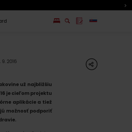
ard
EN
PL
ý
y s Liptov Region Card
Chute a život
Liptova
. 9. 2016
share
akovine už najbližšiu
16 je cieľom projektu
órne aplikácie a tiež
ajú možnosť podporiť
dravie.