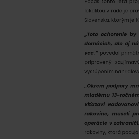
Počas tohto leta proj
Plánovanie pre firmy
lokalitou v rade je p
Slovenska, ktorým je K
Naplánuj si dovolenku
„Toto ochorenie by
VIAC O
V
domácich, ale aj ná
Plánovač
vec,“
povedal primáto
Letné športy
Pobytové balíky
pripravený zaujímav
Rezervuj si izby
Turistika
vystúpením na trialovo
Kempovanie
Cyklistika
„Okrem podpory mno
So zvieratkami
Lezenie
mladému 13-ročnému
So zľavami
víťazovi Radovanov
Vodné športy
rakovine, museli p
Nordic walking
operácie v zahraničí
rakoviny, ktorá podujat