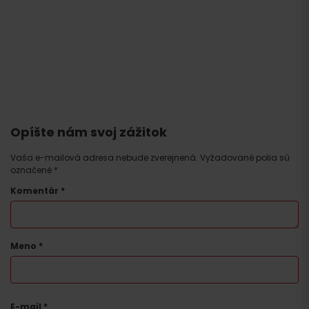
Opíšte nám svoj zážitok
Vaša e-mailová adresa nebude zverejnená.
Vyžadované polia sú
označené
*
Komentár
*
Meno
*
E-mail
*