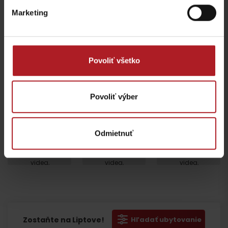
marketing.
Marketing
Povoliť všetko
Povoliť výber
Odmietnuť
Prosím, pre
Prosím, pre
Prosím, pre
zobrazenie
zobrazenie
zobrazenie
videa,
videa,
videa,
akceptujte
akceptujte
akceptujte
Odchod
cookies
cookies
cookies
pre
pre
pre
marketing.
marketing.
marketing.
Zostaňte na Liptove!
Hľadať ubytovanie