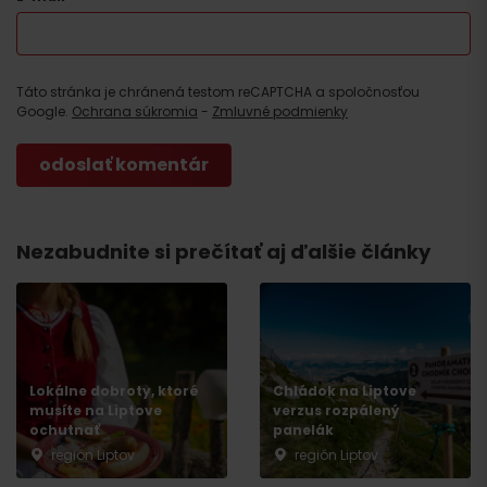
Táto stránka je chránená testom reCAPTCHA a spoločnosťou
Google.
Ochrana súkromia
-
Zmluvné podmienky
Nezabudnite si prečítať aj ďalšie články
Lokálne dobroty, ktoré
Chládok na Liptove
musíte na Liptove
verzus rozpálený
ochutnať
panelák
región Liptov
región Liptov