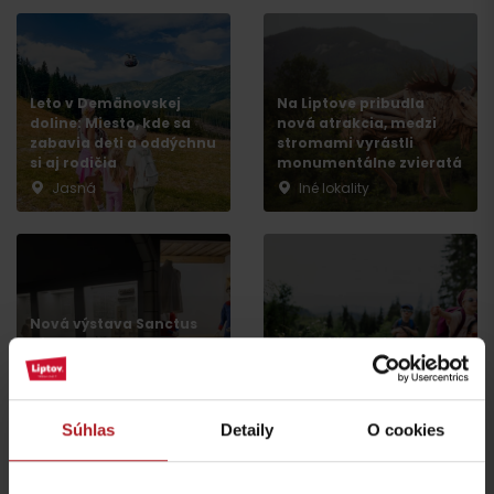
Leto v Demänovskej
Na Liptove pribudla
doline: Miesto, kde sa
nová atrakcia, medzi
zabavia deti a oddýchnu
stromami vyrástli
si aj rodičia
monumentálne zvieratá
Jasná
Iné lokality
Príchod
Nová výstava Sanctus
Nicolaus 1286 v
Najkrajšie rodinné
Liptovskom Mikuláši vás
prechádzky na Liptove
prenesie do stredoveku
do dvoch hodín
Liptovský Mikuláš
región Liptov
Súhlas
Detaily
O cookies
všetky články