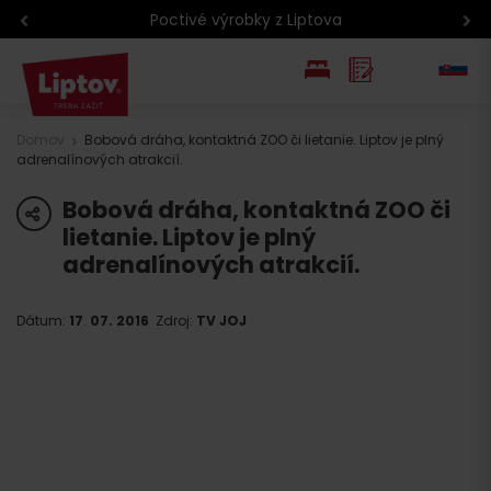
Poctivé výrobky z Liptova
EN
Domov
Bobová dráha, kontaktná ZOO či lietanie. Liptov je plný
adrenalínových atrakcií.
PL
Bobová dráha, kontaktná ZOO či
share
lietanie. Liptov je plný
adrenalínových atrakcií.
Dátum:
17
.
07. 2016
Zdroj:
TV JOJ