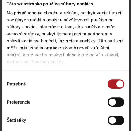
Táto webstránka používa súbory cookies
Na prispôsobenie obsahu a reklám, poskytovanie funkcií
Viac informácií o Liptov region karte aj v
sociálnych médií a analýzu návštevnosti používame
našich Liptov News
súbory cookie. Informácie o tom, ako používate naše
webové stránky, poskytujeme aj našim partnerom v
oblasti sociálnych médií, inzercie a analýzy. Títo partneri
Prosím, pre zobrazenie videa,
akceptujte cookies pre
môžu príslušné informácie skombinovať s ďalšími
marketing.
údajmi, ktoré ste im poskytli alebo ktoré od vás získali,
keď ste používali ich služby.
Výber
Potrebné
súhlasu
Preferencie
Štatistiky
Prosím, pre zobrazenie videa,
akceptujte cookies pre