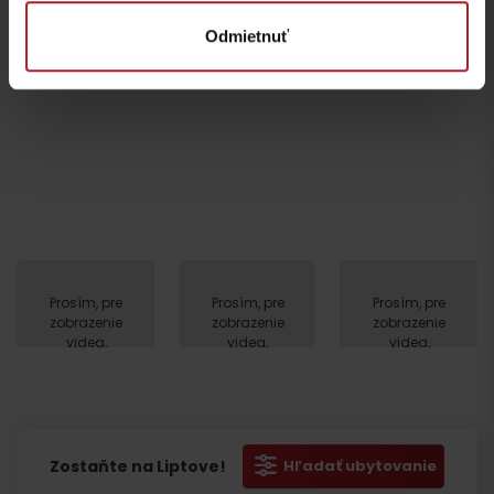
marketing.
Odmietnuť
Odchod
Prosím, pre
Prosím, pre
Prosím, pre
zobrazenie
zobrazenie
zobrazenie
videa,
videa,
videa,
akceptujte
akceptujte
akceptujte
cookies
cookies
cookies
pre
pre
pre
marketing.
marketing.
marketing.
Zostaňte na Liptove!
Hľadať ubytovanie