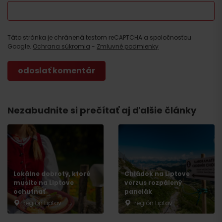
Táto stránka je chránená testom reCAPTCHA a spoločnosťou
Google.
Ochrana súkromia
-
Zmluvné podmienky
Nezabudnite si prečítať aj ďalšie články
Lokálne dobroty, ktoré
Chládok na Liptove
Príchod
musíte na Liptove
verzus rozpálený
ochutnať
panelák
región Liptov
región Liptov