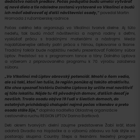
dedičstvo našich predkov. Počas podujatia budú umelci vytvárať
aj nové diela a tie následne zostanú vystavené vo Vlkolínci a budú
ich môcť obdivovať aj ďalší návštevníci osady,“
povedal Martin
Hromada z ružomberskej radnice.
Počas celého leta organizujú vo Vlkolínci tvorivé dielne. Aj túto
nedeľu, tak budú môcť návštevníci a najmä rodiny s deťmi,
vyskúšať prácu s tradičnými materiálmi a nástrojmi. Medzi
najobľúbenejšie aktivity patrí práca s hlinou, čipkovanie a tkanie.
Tradičný folklór bude najbližšiu nedeľu prezentovať Folklórny súbor
Liptov. Predstaví sa s programom tance a tóny Dolného Liptova
a výberom z pripravovaného programu k 70. výročiu založenia
súboru.
„Vo Vlkolínci má Liptov obrovský potenciál. Mnohí o ňom vedia,
ale sú takí, ktorí len tušia, že región ponúka aj takúto atraktivitu.
Kto chce spoznať históriu Dolného Liptova by určite mal navštíviť
aj túto lokalitu. Nájde tu 45 pôvodných domov, ďalších desať je
novších. Trvalo osadu obýva 19 ľudí v šiestich domoch, do
ostatných prichádzajú chalupári najmä počas víkendov a preto
osada stále žije,“
doplnila riaditeľka Oblastnej organizácie
cestovného ruchu REGION LIPTOV Darina Bartková.
Deti okrem tvorivých dielní zaujme predstavenie Žabí kráľ, ktoré
odohrá Divadlo na Hojdačke a o výbornú zábavu vo folk štýle sa
postarajú skupina Country Steps a Neznámi. Nedeľný program