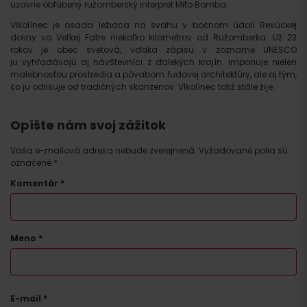
uzavrie obľúbený ružomberský interpret Miťo Bomba.
Vlkolínec je osada ležiaca na svahu v bočnom údolí Revúckej
doliny vo Veľkej Fatre niekoľko kilometrov od Ružomberka. Už 23
rokov je obec svetová, vďaka zápisu v zozname UNESCO
ju vyhľadávajú aj návštevníci z ďalekých krajín. Imponuje nielen
malebnosťou prostredia a pôvabom ľudovej architektúry, ale aj tým,
čo ju odlišuje od tradičných skanzenov. Vlkolínec totiž stále žije.
Opíšte nám svoj zážitok
Vaša e-mailová adresa nebude zverejnená.
Vyžadované polia sú
označené
*
Komentár
*
Meno
*
E-mail
*