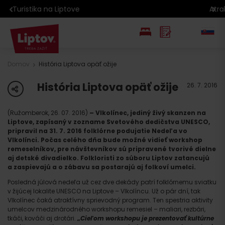
Atrakcie na Liptove podľa veku detí
EN
Domov
História Liptova opäť ožije
PL
História Liptova opäť ožije
share
26. 7. 2016
(Ružomberok, 26. 07. 2016)
– Vlkolínec, jediný živý skanzen na
Liptove, zapísaný v zozname Svetového dedičstva UNESCO,
pripravil na 31. 7. 2016 folklórne podujatie Nedeľa vo
Vlkolínci. Počas celého dňa bude možné vidieť workshop
remeselníkov, pre návštevníkov sú pripravené tvorivé dielne
aj detské divadielko. Folkloristi zo súboru Liptov zatancujú
a zaspievajú a o zábavu sa postarajú aj folkoví umelci.
Posledná júlová nedeľa už cez dve dekády patrí folklórnemu sviatku
v žijúcej lokalite UNESCO na Liptove – Vlkolíncu. Už o pár dní, tak
Vlkolínec čaká atraktívny sprievodný program. Ten spestria aktivity
umelcov medzinárodného workshopu remesiel – maliari, rezbári,
tkáči, kováči aj drotári.
„Cieľom workshopu je prezentovať kultúrne