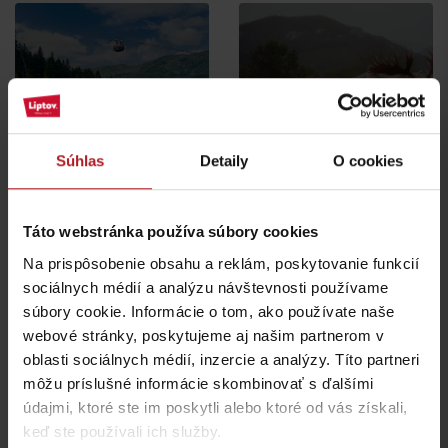
Leto v Demänovskej
Na Liptove pribudla
doline: Miesto, kde sa
nová atrakcia, medzi
zabavia deti a oddýchnu
stromami vyrástli
si aj rodičia
monumentálne zvieratá
Súhlas
Detaily
O cookies
Jasná
Iné lokality
Táto webstránka používa súbory cookies
Na prispôsobenie obsahu a reklám, poskytovanie funkcií
Nová výstava Sanctus
sociálnych médií a analýzu návštevnosti používame
Nicolaus 1286 v
Najkrajšie rodinné
súbory cookie. Informácie o tom, ako používate naše
Liptovskom Mikuláši vás
prechádzky na Liptove
webové stránky, poskytujeme aj našim partnerom v
prenesie do stredoveku
do dvoch hodín
oblasti sociálnych médií, inzercie a analýzy. Títo partneri
Liptovský Mikuláš
región Liptov
môžu príslušné informácie skombinovať s ďalšími
údajmi, ktoré ste im poskytli alebo ktoré od vás získali,
všetky články
keď ste používali ich služby.