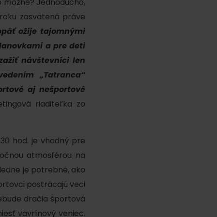
oto možné? Jednoducho,
 roku zasvätená práve
päť ožije tajomnými
 lanovkami a pre deti
ažiť návštevníci len
vedením „Tatranca“
ortové aj nešportové
ku
tingová riaditeľka zo
30 hod. je vhodný pre
pa
 nočnou atmosférou na
ty
ledne je potrebné, ako
ltúra
ortovci postrácajú veci
ebude dračia športová
iesť vavrínový veniec.