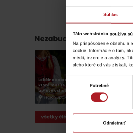
ZOZNAM ATRAKCII PRE DETI
Súhlas
Táto webstránka používa sú
Nezabudnite si prečítať aj
Na prispôsobenie obsahu a r
KAMERY
cookie. Informácie o tom, ak
médií, inzercie a analýzy. Tí
alebo ktoré od vás získali, ke
Múzeum liptovskej
Výber
Lokálne dobroty,
Chládok na Liptov
dediny v Pribyline
ktoré musíte na
verzus rozpálený
Potrebné
súhlasu
Liptove ochutnať
panelák
O značke Produkt Liptova
región Liptov
región Liptov
ZOZNAM PRODUKTOV LIPTOVA
všetky články
Odmietnuť