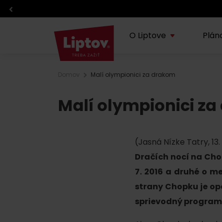
O Liptove
Plán
Domov
Malí olympionici za drakom
O regióne
Plánovanie dovolenky
Zážitky
Info
Malí olympionici z
Lipt
TOP z regiónu
TOP atrakcie
Športy
Blog
Doprava
Eventy
(Jasná Nízke Tatry, 13.
O VisitLiptov
Počasie a kamery
Kde jesť a piť
Dračích nocí na Chop
7. 2016 a druhé o me
Infocentrá
Liptov s deťmi
strany Chopku je op
sprievodný program.
Požičovne a servisy
Regionálne výrobky