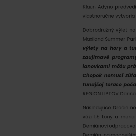
Ak ti škvŕka v bruchu
Klaun Adyno predvedi
vlastnoručne vytvoria 
Reštaurácie
Kaviarne
Dobrodružný výlet na 
Maxiland Summer Park 
Pivovary a vinárne
výlety na hory a tu
Salaše a koliby
zaujímavé programy
lanovkami môžu práz
Chopok nemusí zúfa
Zimu a leto na Liptove
tunajšej terase poča
spoja športy
REGION LIPTOV Darina
No data found for this source.
No data foun
Nasledujúce Dračie no
váži 1,5 tony a meri
Demiánovi odpracovalo
Kde sa nachádza
Demián, najmocnejším