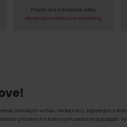
No data found for this source.
Prosím, pre zobrazenie videa,
akceptujte cookies pre marketing.
No data found for this source.
No data
tove!
cenérie Chočských vrchov, Veľkej Fatry, Západných a Nízky
No data found for this source.
množstvo prírodných a kultúrnych pamiatok aj podujatí. Vy