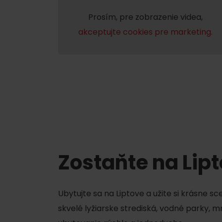
Prosím, pre zobrazenie videa,
akceptujte cookies pre marketing.
Nemáš auto a potrebuješ zviesť?
Mara Bus
Ski&Aqua Bus
Autobusová
Vlaková
Letecká
Taxi
Zostaňte na Lip
Ubytujte sa na Liptove a užite si krásne s
skvelé lyžiarske strediská, vodné parky, 