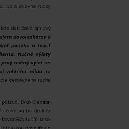
ľ čo si šikovné rúčky
 kde deti čaká aj nový
ujem dovolenkárov o
ovať ponuku a tvoriť
ienta. Nočné výlety
 prvý nočný výlet na
j veľkí ho nájdu na
y
ácie cestovného ruchu
í pátrači. Drak Demián
Celkovo sa na drakovi
e kovaných šupín. Drak
y
liptovskou povesťou o