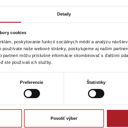
Detaily
bory cookies
 ďalšie články
eklám, poskytovanie funkcií sociálnych médií a analýzu návšte
o používate naše webové stránky, poskytujeme aj našim partner
to partneri môžu príslušné informácie skombinovať s ďalšími údaj
Na Liptove pribudla
N
ď ste používali ich služby.
Leto v Demänovskej
nová atrakcia,
S
Lúčanský vodopád
Aquapark Tatralan
doline: Miesto, kde
medzi stromami
1
e
sa zabavia deti a
vyrástli
M
oddýchnu si aj
monumentálne
p
Preferencie
Štatistiky
rodičia
zvieratá
s
Kde kúpiť
Spolupráca
Jasná
Iné lokality
Povoliť výber