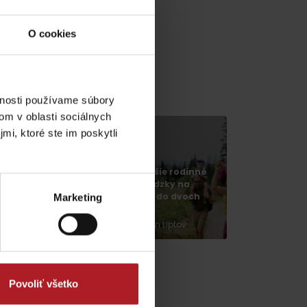
O cookies
vnosti používame súbory
om v oblasti sociálnych
mi, ktoré ste im poskytli
ová výstava
anctus Nicolaus
dia
286 v Liptovskom
Najkrajšie rodinné
ikuláši vás
prechádzky na
renesie do
Liptove do dvoch
Marketing
tredoveku
hodín
Liptovský Mikuláš
región Liptov
Povoliť všetko