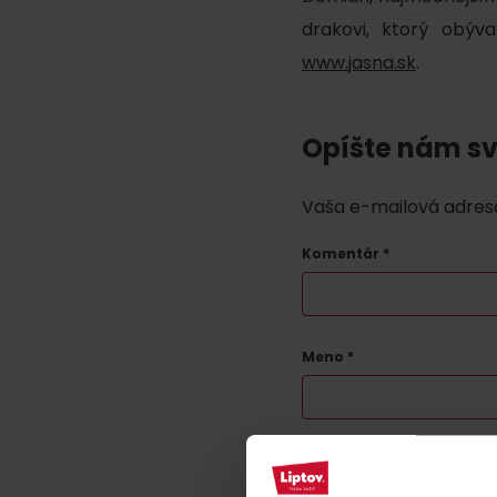
poklad? Nájdi ho s
Liptov Region Card!
drakovi, ktorý obýv
www.jasna.sk
.
VŠETKY ČLÁNKY
Opíšte nám sv
Vaša e-mailová adres
Komentár
*
VŠETKY ČLÁNKY
Meno
*
Počasie a kamery
podľa veku detí
Táto stránka je chránená t