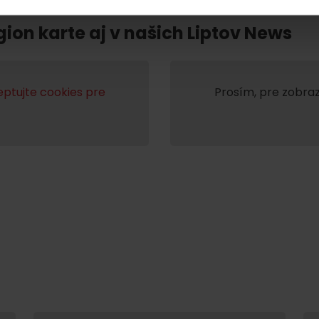
Liptovské tradície
Pramene a vodopád
gion karte aj v našich Liptov News
ptujte cookies pre
Prosím, pre zobraz
TOVA