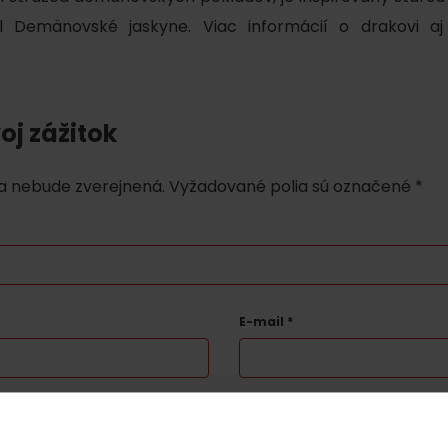
al Demänovské jaskyne. Viac informácií o drakovi a
oj zážitok
a nebude zverejnená.
Vyžadované polia sú označené
*
E-mail
*
Pravidlá pobytu na
Poistenie záchrany
horách
zadarmo s Generali
podľa ročného obdobia
estom reCAPTCHA a spoločnosťou Google.
Ochrana súkromia
-
Zmluvné p