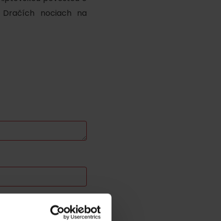
j Dračích nociach na
odmienky