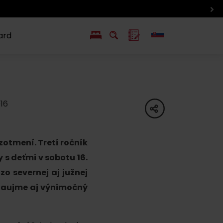
Podcasty z Liptova
ard
EN
PL
ý
y s Liptov Region Card
Chute a život
Liptova
016
share
zotmení. Tretí ročník
 s deťmi v sobotu 16.
zo severnej aj južnej
 zaujme aj výnimočný