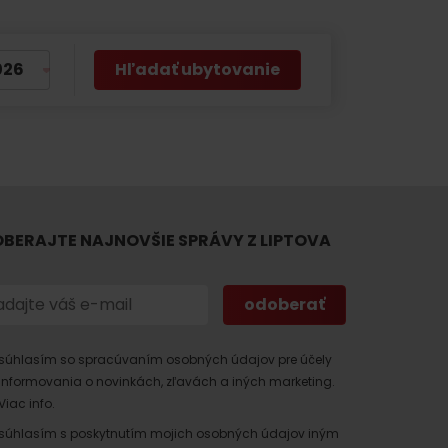
Hľadať ubytovanie
BERAJTE NAJNOVŠIE SPRÁVY Z LIPTOVA
súhlasím so spracúvaním osobných údajov pre účely
informovania o novinkách, zľavách a iných marketing.
Viac info.
súhlasím s poskytnutím mojich osobných údajov iným