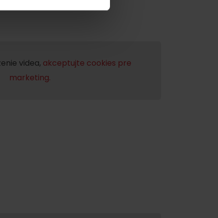
y
enie videa,
akceptujte cookies pre
marketing.