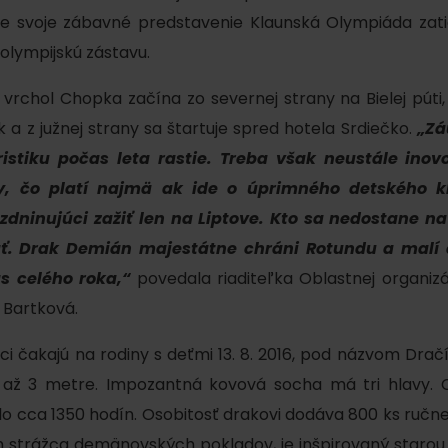
e svoje zábavné predstavenie Klaunská Olympiáda zatia
olympijskú zástavu.
vrchol Chopka začína zo severnej strany na Bielej púti,
a z južnej strany sa štartuje spred hotela Srdiečko.
„Zá
ristiku počas leta rastie. Treba však neustále inov
, čo platí najmä ak ide o úprimného detského kl
dninujúci zažiť len na Liptove. Kto sa nedostane na
ť. Drak Demián majestátne chráni Rotundu a malí a
Kde sa nachádza
Voda, sneh a aktivit
s celého roka,“
povedala riaditeľka Oblastnej organiz
poklad? Nájdi ho s
 Bartková.
Liptov Region Card!
d for this source.
ci čakajú na rodiny s deťmi 13. 8. 2016, pod názvom Drač
a až 3 metre. Impozantná kovová socha má tri hlavy. 
 cca 1350 hodín. Osobitosť drakovi dodáva 800 ks ručn
Voda, sneh a aktivit
 strážca demänovských pokladov, je inšpirovaný starou 