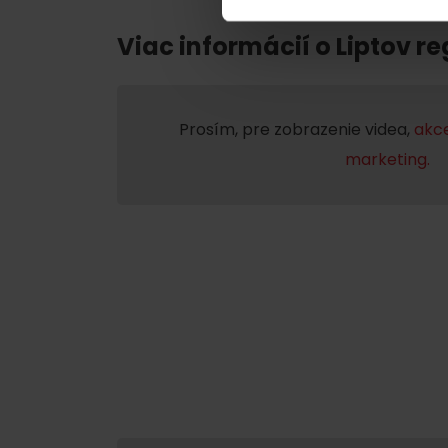
Chaty a útulne
Viac informácií o Liptov re
TOP ATRAKCIE
Prosím, pre zobrazenie videa,
akce
Potrebuješ požičať lyže alebo bicykel?
marketing.
Požičovne
Servisy
VIAC O NEPOZNANÝCH MIESTACH LIP