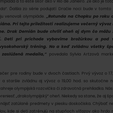
mpiáda a to ešte skôr ako v Rio de Janeiro. Že ako je t
AUG
Demänovská Dolina
22.
da“. Ďalšia zo série podujatí Dračie noci bude v tomto
Leto pod Chopkom
ZOZNAM INFOCENTIER
 ju venovali olympiáde.
„Rotunda na Chopku po roku o
na. Pri tejto príležitosti realizujeme večerný vývoz
Program pre zamestnancov
 REGIÓNE
ŠETKY PODUJATIA
vne. Drak Demián bude chrliť oheň aj dym čo môžu z
Konferenčné priestory
í. Deti pri príchode vybavíme brožúrkou a pod 
Zimné športy
Teambuildingy
vysokohorský tréning. No a keď zvládnu všetky šp
Vyber si typ zážit
 zaslúžená medaila,“
povedala Sylvia Artzová marke
Lyžovanie
Všetky
Skialpinizmus
Vodné parky
čer pre rodiny bude v dvoch častiach. Prvý vývoz o 17,
Bežkovanie
Wellness a s
ov a staršie zvládnu aj vývoz o 19,00 hod. so skutočne
Vodné aktivi
Zimná turistika
ahreje olympijská rozcvička či zdravotná prehliadka. Nás
História a ku
reniesť „drakolympijský“ oheň. Niekedy sa stane, že aj šp
 nájsť zatúlané predmety v piesku doskočiska. Chýbať n
ov, kde si deti zatrénujú na stupňoch víťazov ako hrdo n