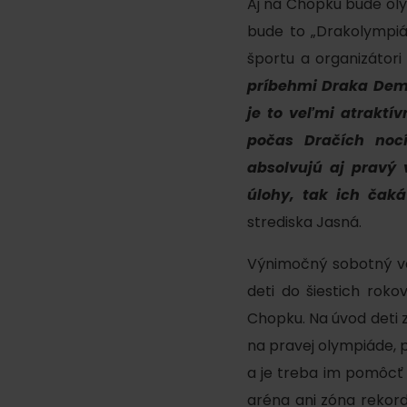
Aj na Chopku bude oly
Plánovanie pre firmy
bude to „Drakolympiá
športu a organizátori
príbehmi Draka Demiá
Naplánuj si dovolenku
VIAC O
V
je to veľmi atraktí
Plánovač
počas Dračích noc
Letné športy
Pobytové balíky
absolvujú aj pravý 
úlohy, tak ich čaká
Rezervuj si izby
Turistika
strediska Jasná.
Kempovanie
Cyklistika
So zvieratkami
Výnimočný sobotný ve
Lezenie
deti do šiestich rok
So zľavami
Vodné športy
Chopku. Na úvod deti z
na pravej olympiáde, p
Nordic walking
a je treba im pomôcť
aréna ani zóna rekord