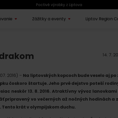
ovanie
Zážitky a eventy
Liptov Region C
Kúpele Lúčky
AUG
rmácie o regióne
Sprievodcovské služby na
Nepoznan
Zľav
Lúčanské kúpeľné leto
13.
a drakom
ov
Liptove
Liptov
2026
14. 7. 2
SEP
Region Liptov
20.
 07. 2016) –
Na liptovských kopcoch bude veselo aj po 
Cvyklo pohár 2026
ku čoskoro štartuje. Jeho prvé dejstvo poteší rodiny
Vodný park Tatralandia
siac neskôr 13. 8. 2016. Atraktívny vývoz lanovkami 
AUG
Tropická noc v
15.
äť pripravený vo večerných až nočných hodinách a
Tatralandii – letný
 Tento krát v olympijskom duchu.
špeciál