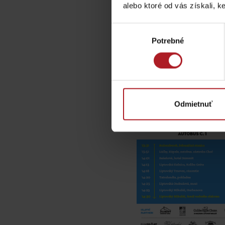
Chaty a útulne
alebo ktoré od vás získali, ke
Výber
TOP ATRAKCIE
Potrebné
súhlasu
Liptov Fest 2016
Potrebuješ požičať lyže alebo bicykel?
Požičovne
Odmietnuť
Servisy
VIAC O NEPOZNANÝCH MIESTACH LIP