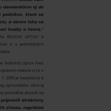
u dovolenkárov aj do
a podnikov, ktorá sa
kciu, a okrem toho sa
oci hudby a tanca,“
chu REGION LIPTOV a
atne a v jednotlivých
asika.
e. Sobotný Liptov Fest
y
na jednom mieste a to v
 7. 2016 je bezplatný a
j, Liptovského Jána aj
va pohodlne dostali na
ripravili atraktívny
y
0% zľavou, napríklad