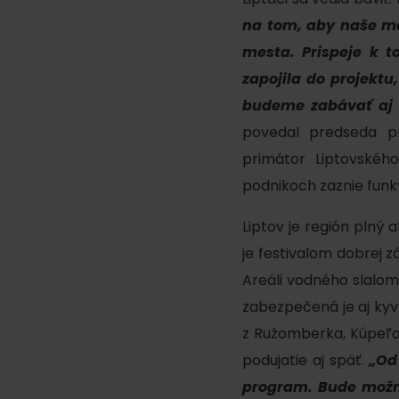
Ak ti škvŕka v bruchu
na tom, aby naše me
mesta. Prispeje k t
Reštaurácie
zapojila do projektu
Kaviarne
budeme zabávať aj 
Pivovary a vinárne
povedal predseda p
Salaše a koliby
primátor Liptovského
podnikoch zaznie funky,
Liptov je región plný 
Zimu a leto na Liptove
je festivalom dobrej z
spoja športy
Areáli vodného slalomu
No data found for this source.
No data foun
zabezpečená je aj kyva
z Ružomberka, Kúpeľov
podujatie aj späť.
„Od
Kde sa nachádza
program. Bude možné