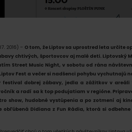
AUG
Demänovská Dolina
08.
Leto pod Chopkom
ZOZNAM INFOCENTIER
Program pre zamestnancov
 REGIÓNE
ŠETKY PODUJATIA
Konferenčné priestory
 07. 2016) –
O tom, že Liptov sa uprostred leta určite o
Zimné športy
Teambuildingy
ábavy chtivých, športovcov aj malé deti. Liptovský 
Vyber si typ zážit
ujatím Street Music Night, v sobotu od rána návštev
Lyžovanie
Všetky
 Liptov Fest a večer si nadšenci pohybu vychutnajú 
Skialpinizmus
Vodné park
festival dobrej zábavy, jedla a zážitkov v areál
Bežkovanie
Wellness a s
čník a radí sa k top podujatiam v regióne. Priprav
stro show, hudobné vystúpenia a po zotmení aj ki
Vodné aktiv
Zimná turistika
e obľúbená Didiana z Fun Rádia, ktorá si odbehne 
História a k
ť. Presvedčiť chcú o tom všetkých návštevníkov Liptova u