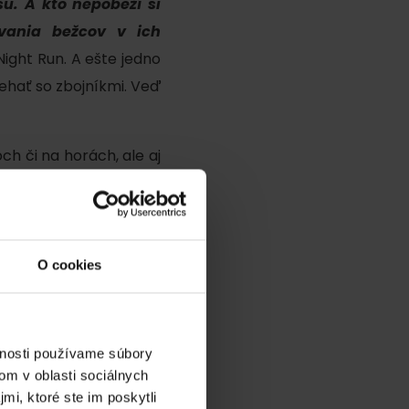
u. A kto nepobeží si
vania bežcov v ich
Night Run. A ešte jedno
behať so zbojníkmi. Veď
ch či na horách, ale aj
dia
O cookies
vnosti používame súbory
om v oblasti sociálnych
mi, ktoré ste im poskytli