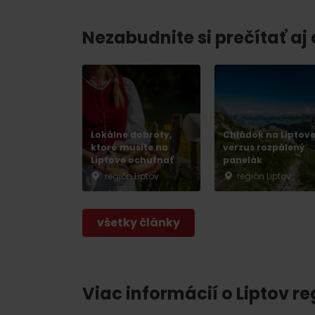
Nezabudnite si prečítať aj
Lokálne dobroty,
Chládok na Liptov
ktoré musíte na
verzus rozpálený
Liptove ochutnať
panelák
región Liptov
región Liptov
všetky články
Viac informácií o Liptov re