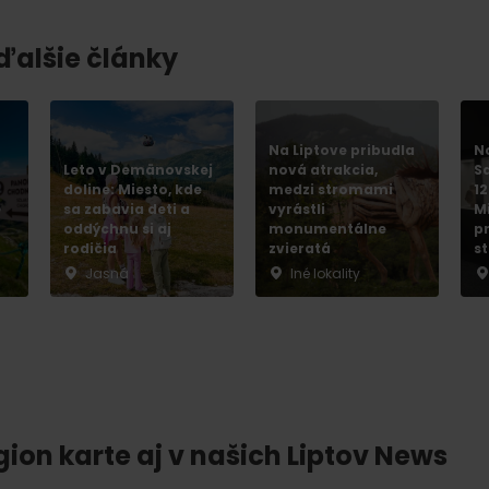
 ďalšie články
Na Liptove pribudla
N
Leto v Demänovskej
nová atrakcia,
S
doline: Miesto, kde
medzi stromami
1
e
sa zabavia deti a
vyrástli
M
oddýchnu si aj
monumentálne
p
rodičia
zvieratá
s
Jasná
Iné lokality
gion karte aj v našich Liptov News