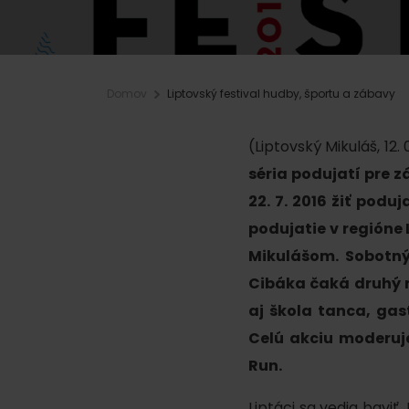
Plánovanie pre firmy
Domov
Liptovský festival hudby, športu a zábavy
Naplánuj si dovolenku
VIAC O
V
Plánovač
(Liptovský Mikuláš, 12.
Letné športy
Pobytové balíky
séria podujatí pre z
Rezervuj si izby
22. 7. 2016 žiť pod
Turistika
podujatie v regióne
Kempovanie
Cyklistika
Mikulášom. Sobotný 
So zvieratkami
Lezenie
Cibáka čaká druhý ro
So zľavami
aj škola tanca, ga
Vodné športy
Celú akciu moderuj
Nordic walking
Run.
Liptáci sa vedia bavi