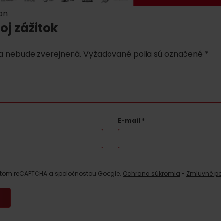
No data found for this source.
kon
oj zážitok
a nebude zverejnená.
Vyžadované polia sú označené
*
No data found for this source.
No data
E-mail
*
estom reCAPTCHA a spoločnosťou Google.
Ochrana súkromia
-
Zmluvné p
No data found for this source.