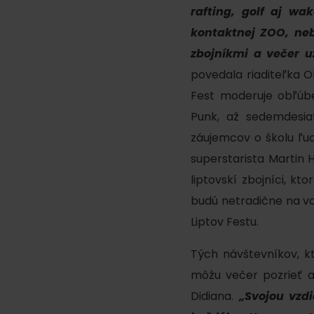
poklad? Nájdi ho s
rafting, golf aj wak
Liptov Region Card!
kontaktnej ZOO, neb
zbojníkmi a večer 
VŠETKY ČLÁNKY
povedala riaditeľka O
Fest moderuje obľúben
Punk, až sedemdesia
záujemcov o školu ľud
superstarista Martin 
liptovskí zbojníci, kt
VŠETKY ČLÁNKY
budú netradične na vo
Liptov Festu.
Počasie a kamery
Tých návštevníkov, k
môžu večer pozrieť a
podľa veku detí
Didiana.
„Svojou vzd