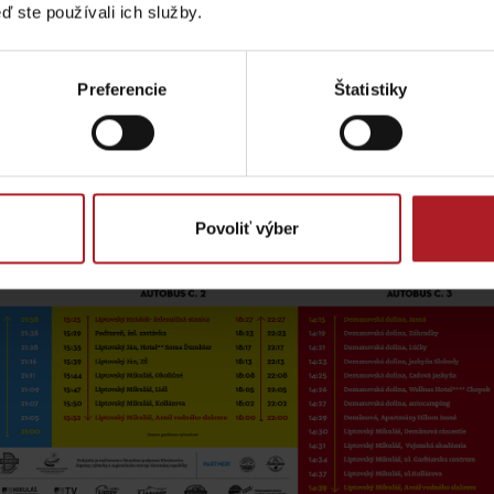
Liptovské tradície
Pramene a vodopád
ď ste používali ich služby.
Preferencie
Štatistiky
Povoliť výber
TOVA