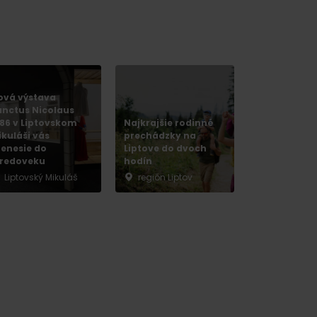
ová výstava
anctus Nicolaus
286 v Liptovskom
Najkrajšie rodinné
ikuláši vás
prechádzky na
renesie do
Liptove do dvoch
tredoveku
hodín
Liptovský Mikuláš
región Liptov