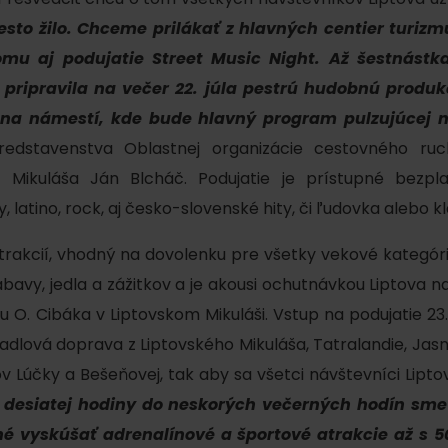
sto žilo. Chceme prilákať z hlavných centier turizm
omu aj podujatie Street Music Night. Až šestnástk
, pripravila na večer 22. júla pestrú hudobnú produ
na námestí, kde bude hlavný program pulzujúcej n
redstavenstva Oblastnej organizácie cestovného ru
 Mikuláša Ján Blcháč. Podujatie je prístupné bezpl
 latino, rock, aj česko-slovenské hity, či ľudovka alebo kl
atrakcií, vhodný na dovolenku pre všetky vekové kategóri
Kde sa nachádza
Voda, sneh a aktivit
ábavy, jedla a zážitkov a je akousi ochutnávkou Liptova 
poklad? Nájdi ho s
 O. Cibáka v Liptovskom Mikuláši. Vstup na podujatie 23.
Liptov Region Card!
d for this source.
dlová doprava z Liptovského Mikuláša, Tatralandie, Jasne
 Lúčky a Bešeňovej, tak aby sa všetci návštevníci Lipto
 desiatej hodiny do neskorých večerných hodín sme p
Voda, sneh a aktivit
 vyskúšať adrenalínové a športové atrakcie až s 5