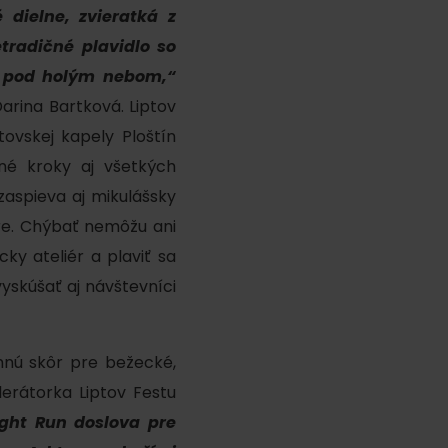
é dielne, zvieratká z
tradičné plavidlo so
o pod holým nebom,“
arina Bartková. Liptov
tovskej kapely Ploštín
né kroky aj všetkých
zaspieva aj mikulášsky
ore. Chýbať nemôžu ani
cky ateliér a plaviť sa
yskúšať aj návštevníci
hnú skôr pre bežecké,
erátorka Liptov Festu
ght Run doslova pre