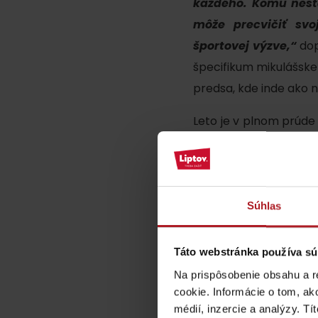
každého. Komu nesta
ZOZNAM ATRAKCII PRE DETI
môže precvičiť sv
športovej výzve,“
dop
špecifikum mikulášskeh
predsa, kde inde ako n
Leto je v plnom prúde 
KAMERY
v mestách… Liptovský 
Múzeum liptovskej
dediny v Pribyline
Súhlas
O značke Produkt Liptova
Táto webstránka používa sú
ZOZNAM PRODUKTOV LIPTOVA
Na prispôsobenie obsahu a r
cookie. Informácie o tom, ak
médií, inzercie a analýzy. Tí