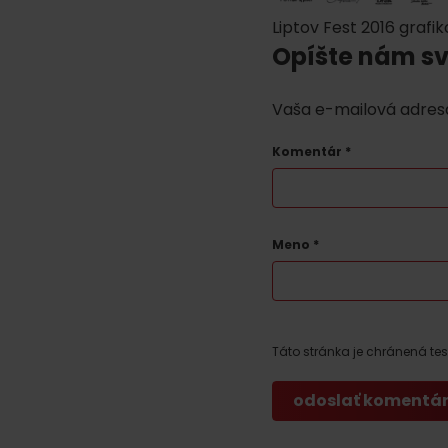
Liptov Fest 2016 grafi
Opíšte nám sv
Nemáš auto a potrebuješ zviesť?
Vaša e-mailová adres
Mara Bus
Komentár
*
Ski&Aqua Bus
Autobusová
Vlaková
Meno
*
Letecká
Taxi
Táto stránka je chránená t