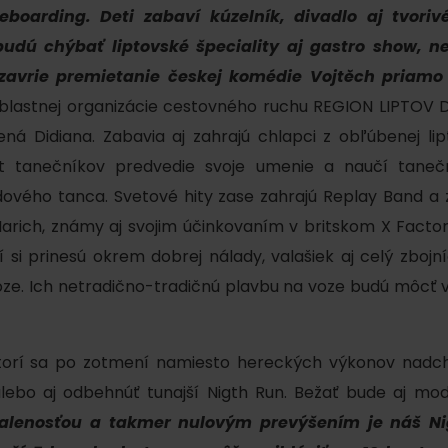
eboarding. Deti zabaví kúzelník, divadlo aj tvoriv
udú chýbať liptovské špeciality aj gastro show, ne
uzavrie premietanie českej komédie Vojtěch priam
blastnej organizácie cestovného ruchu REGION LIPTOV D
á Didiana. Zabavia aj zahrajú chlapci z obľúbenej lip
t tanečníkov predvedie svoje umenie a naučí taneč
ového tanca. Svetové hity zase zahrajú Replay Band a 
Harich, známy aj svojim účinkovaním v britskom X Fact
orí si prinesú okrem dobrej nálady, valašiek aj celý zbojní
ze. Ich netradično-tradičnú plavbu na voze budú môcť v
Pravidlá pobytu na
Poistenie záchrany
horách
zadarmo s Generali
torí sa po zotmení namiesto hereckých výkonov nadc
lebo aj odbehnúť tunajší Nigth Run. Bežať bude aj mod
podľa ročného obdobia
ialenosťou a takmer nulovým prevýšením je náš Ni