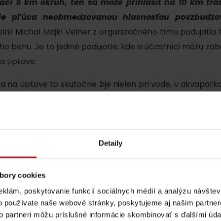
čí 5 km okruh, ten sa môže prihlásiť na 10 km tras
oje pľúca neobmedzovanou hlasnosťou povzbudzo
lnil Michal Majkl Velner z organizačného tímu podujatia 
o behu. Je to jediné podujatie, kde si účastníci môžu za
a Liptove.
a na Liptove to skutočne žije nielen pri vode, v akvaparko
Mikuláš o tom presvedčí dovolenkárov už čoskoro.
Lúčanský vodopád
Aquapark Tatralan
Detaily
Kde kúpiť
Spolupráca
bory cookies
eklám, poskytovanie funkcií sociálnych médií a analýzu návšte
o používate naše webové stránky, poskytujeme aj našim partner
to partneri môžu príslušné informácie skombinovať s ďalšími údaj