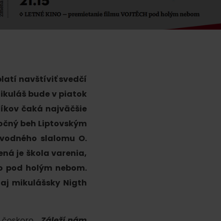
platí navštíviť svedčí
Mikuláš bude v piatok
ku
níkov čaká najväčšie
nočný beh Liptovským
y
i vodného slalomu O.
pa
ená je škola varenia,
no pod holým nebom.
ity
aj mikulášsky Nigth
ultúra
ž čoskoro.
„Záleží nám