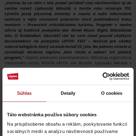
„Veríme, že sa nám v lete podarí prilákať viac návštevníkov aj do
centier miest. Liptovský Mikuláš v tomto roku oslavuje 730.
výročie prvej písomnej zmienky o meste a naše informačné
centrum v tejto súvislosti pripravilo novú prehliadkovú trasu
mestom – Prvenstvá mikulášskeho turizmu. Program v centre
oživia aj tradičné podujatia ako Street Music Night, Mikulášske
leto, či Švábkafest. Obzvlášť rád by som chcel pozvať všetkých
dovolenkárov na podujatie LIPTOV FEST – festival pre všetky
vekové kategórie, ktorý sa bude konať 23. júla. Na jednom mieste si
vyskúšajú atrakcie regiónu, jeho chute a zabaví ich pútavý
program,“
doplnil predseda predstavenstva Oblastnej organizácie
cestovného ruchu REGION LIPTOV Ján Blcháč. Liptovský Mikuláš v
tomto roku rozšíril svoju ponuku atrakcií aj o múzeum, ktoré
skutočne baví. Tunajšie Slovenské múzeum ochrany prírody a
jaskyniarstva po kompletnej rekonštrukcii začiatkom januára opäť
otvorilo brány pre širokú verejnosť. Investícia za milióny eur má
ambíciu stať sa jedným z najväčších ťahákov pre návštevníkov
Súhlas
Detaily
O cookies
regiónu. Na troch atrakciami a modernými prvkami nabitých
podlažiach totiž nájdu to najlepšie, čo Liptov ponúka. Od kostry
jaskynného leva, cez jaskynnú plazivku až po medvedí brloh či
reálne zvuky zvierat.
Táto webstránka používa súbory cookies
V turistických topánkach, teniskách, s plavkami či v sedle bicykla aj
Na prispôsobenie obsahu a reklám, poskytovanie funkcií
takto sa dajú spoznávať atraktivity na LiptOVE.
sociálnych médií a analýzu návštevnosti používame