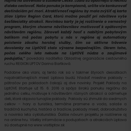
najmä na Slovensko a susedné Česko. Ľudia sú opatrnejší a nechcú
ďaleko cestovať. Naša ponuka je komplexná, určite vie konkurovať
destináciám pri mori. Atraktívnosť regiónu by mala zvýšiť aj karta
zliav Liptov Region Card, ktorú možno použiť pri návšteve vyše
šesťdesiatky atrakcií. Novinkou karty je jej rozšírenie o vernostný
program, ktorým chceme návštevníkov motivovať k opätovným
návštevám regiónu. Zároveň každý hosť s nabitým pobytovým
balíkom má počas pobytu u nás v regióne aj automaticky
poistenie zásahu horskej služby, čím sa aktívne trávenie
dovolenky na LiptOVE stalo výrazne bezpečnejším. Okrem toho,
počas celého leta nebude na LiptOVE núdza o zaujímavé
podujatia,“
povedala riaditeľka Oblastnej organizácie cestovného
ruchu REGION LIPTOV Darina Bartková.
Príchod
Podobne ako vlani, aj tento rok sa v takmer štyroch desiatkach
najatraktívnejších miest Liptova budú hľadať miestne poklady –
pátračov po pokladoch čakajú aj dve novinky. Projekt Poklady na
LiptOVE štartuje už 15. 6. 2016 a spája širokú ponuku regiónu do
jedného celku, motivuje k návštevám rôznych atrakcií a odmeňuje
deti, ktoré objavia tunajšie poklady. Poklady sú zhrnuté do siedmych
celkov – hory a turistika, termálne pramene a voda, salaše a
tradičná kuchyňa, história a tradície, poklady miest, dobrodružstvo
a novinka leta cykloturistika. Ďalšie nóvum projektu je rozšírenie aj
na online hru. Všetky informácie o podujatiach a atrakciách Liptova
sú dostupné na www.visitliptov.sk