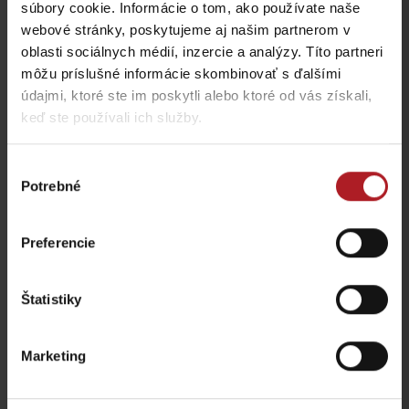
súbory cookie. Informácie o tom, ako používate naše
Opíšte nám svoj zážitok
webové stránky, poskytujeme aj našim partnerom v
oblasti sociálnych médií, inzercie a analýzy. Títo partneri
Vaša e-mailová adresa nebude zverejnená.
Vyžadované polia sú
označené
*
môžu príslušné informácie skombinovať s ďalšími
údajmi, ktoré ste im poskytli alebo ktoré od vás získali,
Komentár
*
keď ste používali ich služby.
Výber
Meno
*
Potrebné
súhlasu
Preferencie
E-mail
*
Štatistiky
Táto stránka je chránená testom reCAPTCHA a spoločnosťou
Google.
Ochrana súkromia
-
Zmluvné podmienky
Marketing