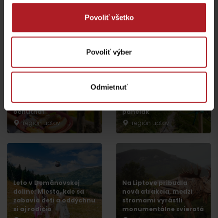
Povoliť všetko
Nezabudnite si prečítať aj ďalšie články
Povoliť výber
Odmietnuť
Lokálne dobroty, ktoré
Chládok na Liptove
musíte na Liptove
verzus rozpálený
ochutnať
panelák
región Liptov
región Liptov
Leto v Demänovskej
Na Liptove pribudla
doline: Miesto, kde sa
nová atrakcia, medzi
zabavia deti a oddýchnu
stromami vyrástli
si aj rodičia
monumentálne zvieratá