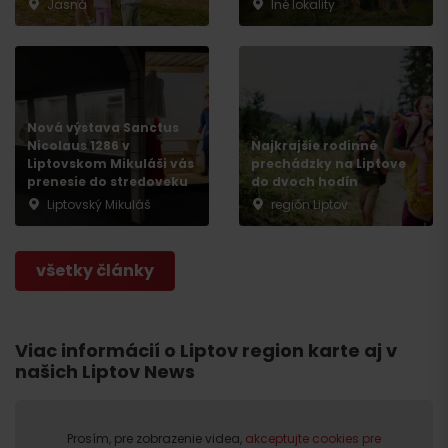
Jasná
Iné lokality
Nová výstava Sanctus
Odchod
Nicolaus 1286 v
Najkrajšie rodinné
Liptovskom Mikuláši vás
prechádzky na Liptove
prenesie do stredoveku
do dvoch hodín
Liptovský Mikuláš
región Liptov
všetky články
Viac informácií o Liptov region karte aj v
našich Liptov News
Prosím, pre zobrazenie videa,
akceptujte cookies pre