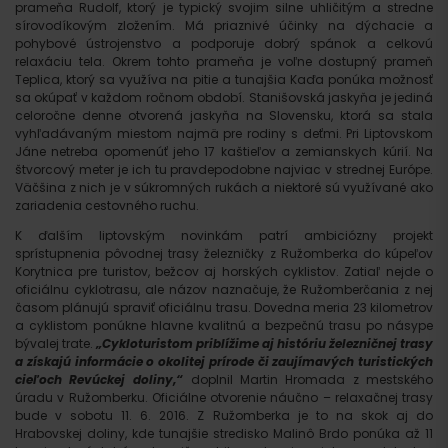
prameňa Rudolf, ktorý je typický svojim silne uhličitým a stredne
sírovodíkovým zložením. Má priaznivé účinky na dýchacie a
pohybové ústrojenstvo a podporuje dobrý spánok a celkovú
relaxáciu tela. Okrem tohto prameňa je voľne dostupný prameň
Teplica, ktorý sa využíva na pitie a tunajšia Kaďa ponúka možnosť
sa okúpať v každom ročnom období. Stanišovská jaskyňa je jediná
celoročne denne otvorená jaskyňa na Slovensku, ktorá sa stala
vyhľadávaným miestom najmä pre rodiny s deťmi. Pri Liptovskom
Jáne netreba opomenúť jeho 17 kaštieľov a zemianskych kúrií. Na
štvorcový meter je ich tu pravdepodobne najviac v strednej Európe.
Väčšina z nich je v súkromných rukách a niektoré sú využívané ako
zariadenia cestovného ruchu.
K ďalším liptovským novinkám patrí ambiciózny projekt
sprístupnenia pôvodnej trasy železničky z Ružomberka do kúpeľov
Korytnica pre turistov, bežcov aj horských cyklistov. Zatiaľ nejde o
oficiálnu cyklotrasu, ale názov naznačuje, že Ružomberčania z nej
časom plánujú spraviť oficiálnu trasu. Dovedna meria 23 kilometrov
a cyklistom ponúkne hlavne kvalitnú a bezpečnú trasu po násype
bývalej trate.
„Cykloturistom priblížime aj históriu železničnej trasy
a získajú informácie o okolitej prírode či zaujímavých turistických
cieľoch Revúckej doliny,“
doplnil Martin Hromada z mestského
úradu v Ružomberku. Oficiálne otvorenie náučno – relaxačnej trasy
bude v sobotu 11. 6. 2016. Z Ružomberka je to na skok aj do
Hrabovskej doliny, kde tunajšie stredisko Malinô Brdo ponúka až 11