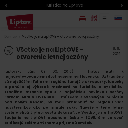
Atrakcie na Liptove podľa veku detí
EN
Domov
Všetko je na LiptOVE – otvorenie letnej sezóny
PL
Všetko je na LiptOVE –
share
9. 6.
2016
otvorenie letnej sezóny
(Liptovský Ján, 09. 06. 2016) –
Liptov patrí k
najnavštevovanejším destináciám na Slovensku. Už tradične
sú najväčšími ťahákmi regiónu tunajšie akvaparky, lanovky
a ponúka aj výborné možnosti na turistiku a cyklistiku.
Tradičné atrakcie spolu s najväčšou novinkou sezóny
Parkom MINI SLOVENSKO – múzeom slovenských miniatúr
pod holým nebom, by mali pritiahnuť do regiónu viac
návštevníkov ako po minulé roky. Navyše v tejto letnej
sezóne chcú Liptáci svetu dokázať, že Všetko je na LiptOVE.
Spojenie na LiptOVE obsahuje lásku – LOVE, čím zároveň
pridávajú celému významu príjemnú emóciu.