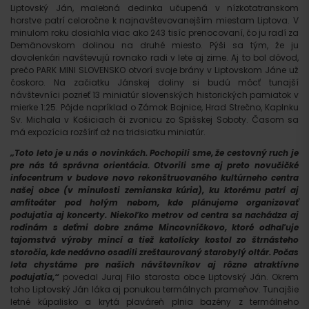
Liptovský Ján, malebná dedinka učupená v nízkotatranskom
horstve patrí celoročne k najnavštevovanejším miestam Liptova. V
minulom roku dosiahla viac ako 243 tisíc prenocovaní, čo ju radí za
Demänovskom dolinou na druhé miesto. Pýši sa tým, že ju
dovolenkári navštevujú rovnako radi v lete aj zime. Aj to bol dôvod,
prečo PARK MINI SLOVENSKO otvorí svoje brány v Liptovskom Jáne už
čoskoro. Na začiatku Jánskej doliny si budú môcť tunajší
návštevníci pozrieť 13 miniatúr slovenských historických pamiatok v
mierke 1:25. Pôjde napríklad o Zámok Bojnice, Hrad Strečno, Kaplnku
Sv. Michala v Košiciach či zvonicu zo Spišskej Soboty. Časom sa
má expozícia rozšíriť až na tridsiatku miniatúr.
„Toto leto je u nás o novinkách. Pochopili sme, že cestovný ruch je
pre nás tá správna orientácia. Otvorili sme aj preto novučičké
infocentrum v budove novo rekonštruovaného kultúrneho centra
našej obce (v minulosti zemianska kúria), ku ktorému patrí aj
amfiteáter pod holým nebom, kde plánujeme organizovať
podujatia aj koncerty. Niekoľko metrov od centra sa nachádza aj
rodinám s deťmi dobre známe Mincovníčkovo, ktoré odhaľuje
tajomstvá výroby mincí a tiež katolícky kostol zo štrnásteho
storočia, kde nedávno osadili zreštaurovaný starobylý oltár. Počas
leta chystáme pre našich návštevníkov aj rôzne atraktívne
podujatia,“
povedal Juraj Filo starosta obce Liptovský Ján. Okrem
toho Liptovský Ján láka aj ponukou termálnych prameňov. Tunajšie
letné kúpalisko a krytá plaváreň plnia bazény z termálneho