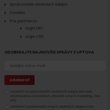
Spracovanie osobných údajov
Cookies
Pre partnerov
Hľadať
Login LRC
ubytovanie
Login CRS
ODOBERAJTE NAJNOVŠIE SPRÁVY Z LIPTOVA
súhlasím so spracúvaním osobných údajov pre účely
informovania o novinkách, zľavách a iných marketing.
Viac
info.
súhlasím s poskytnutím mojich osobných údajov iným