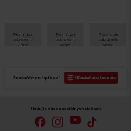
Prosím, pre
Prosím, pre
Prosím, pre
zobrazenie
zobrazenie
zobrazenie
videa,
videa,
videa,
akceptujte
akceptujte
akceptujte
cookies
cookies
cookies
pre
pre
pre
marketing.
marketing.
marketing.
Zostaňte na Liptove!
Hľadať ubytovanie
Sledujte nás na sociálnych sietiach