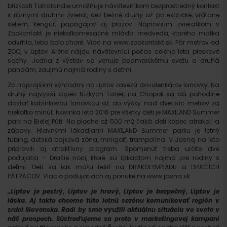
blízkosti Tatralandie umožňuje návštevníkom bezprostredný kontakt
s rôznymi druhmi zvierat, cez bežné druhy až po exotické, vrátane
šeliem, kengúr, papagájov aj plazov. Najnovším zvieratkom v
Zookontakt je niekoľkomesačné mláďa medveďa, ktorého matka
odvrhla, lebo bolo choré. Viac na www.zookontakt.sk. Pár metrov od
ZOO, v Liptov Aréne nájdu návštevníci počas celého leta pieskové
sochy. Jedna z výstav sa venuje podmorskému svetu a druhá
pandám, zaujmú najmä rodiny s deťmi.
Za najkrajšími výhľadmi na Liptov zavezú dovolenkárov lanovky. Na
druhý najvyšší kopec Nízkych Tatier, na Chopok sa dá pohodlne
dostať kabínkovou lanovkou až do výšky nad dvetisíc metrov za
niekoľko minút. Novinka leta 2016 pre všetky deti je MAXILAND Summer
park na Bielej Púti. Na ploche až 500 m2 čaká deti kopec atrakcií a
zábavy. Hlavnými lákadlami MAXILAND Summer parku je letný
tubing, detská bajková zóna, minigolf, trampolína. V Jasnej na leto
pripravili aj atraktívny program. Spomenúť treba určite dve
podujatia – Dračie noci, ktoré sú lákadlom najmä pre rodiny s
deťmi. Deti sa tak môžu tešiť na DRAKOLYMPIÁDU a DRAČÍCH
PÁTRAČOV. Viac o podujatiach aj ponuke na www.jasna.sk .
„Liptov je pestrý, Liptov je hravý, Liptov je bezpečný, Liptov je
láska. Aj takto chceme túto letnú sezónu komunikovať región v
srdci Slovenska. Radi by sme využili aktuálnu situáciu vo svete v
náš prospech. Sústreďujeme sa preto v marketingovej kampani