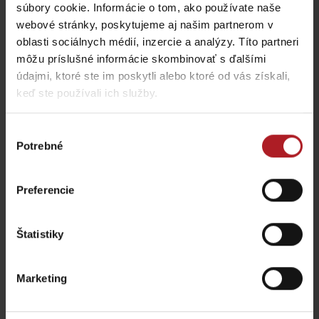
Jasná
Iné lokality
súbory cookie. Informácie o tom, ako používate naše
webové stránky, poskytujeme aj našim partnerom v
oblasti sociálnych médií, inzercie a analýzy. Títo partneri
môžu príslušné informácie skombinovať s ďalšími
údajmi, ktoré ste im poskytli alebo ktoré od vás získali,
keď ste používali ich služby.
Nová výstava Sanctus
Nicolaus 1286 v
Najkrajšie rodinné
Liptovskom Mikuláši vás
prechádzky na Liptove
prenesie do stredoveku
do dvoch hodín
Výber
Potrebné
Liptovský Mikuláš
región Liptov
súhlasu
Preferencie
všetky články
Štatistiky
Viac informácií o Liptov region karte aj v
našich Liptov News
Marketing
Prosím, pre zobrazenie videa,
akceptujte cookies pre