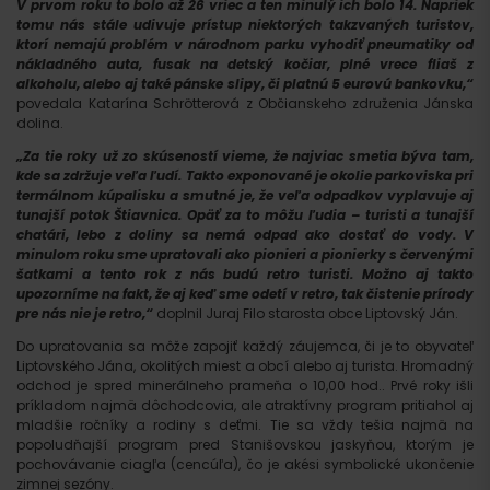
V prvom roku to bolo až 26 vriec a ten minulý ich bolo 14. Napriek
tomu nás stále udivuje prístup niektorých takzvaných turistov,
ktorí nemajú problém v národnom parku vyhodiť pneumatiky od
nákladného auta, fusak na detský kočiar, plné vrece fliaš z
alkoholu, alebo aj také pánske slipy, či platnú 5 eurovú bankovku,“
povedala Katarína Schrötterová z Občianskeho združenia Jánska
dolina.
„Za tie roky už zo skúseností vieme, že najviac smetia býva tam,
kde sa zdržuje veľa ľudí. Takto exponované je okolie parkoviska pri
termálnom kúpalisku a smutné je, že veľa odpadkov vyplavuje aj
tunajší potok Štiavnica. Opäť za to môžu ľudia – turisti a tunajší
chatári, lebo z doliny sa nemá odpad ako dostať do vody. V
minulom roku sme upratovali ako pionieri a pionierky s červenými
šatkami a tento rok z nás budú retro turisti. Možno aj takto
upozorníme na fakt, že aj keď sme odetí v retro, tak čistenie prírody
pre nás nie je retro,“
doplnil Juraj Filo starosta obce Liptovský Ján.
Do upratovania sa môže zapojiť každý záujemca, či je to obyvateľ
Liptovského Jána, okolitých miest a obcí alebo aj turista. Hromadný
odchod je spred minerálneho prameňa o 10,00 hod.. Prvé roky išli
príkladom najmä dôchodcovia, ale atraktívny program pritiahol aj
mladšie ročníky a rodiny s deťmi. Tie sa vždy tešia najmä na
popoludňajší program pred Stanišovskou jaskyňou, ktorým je
pochovávanie ciagľa (cencúľa), čo je akési symbolické ukončenie
zimnej sezóny.