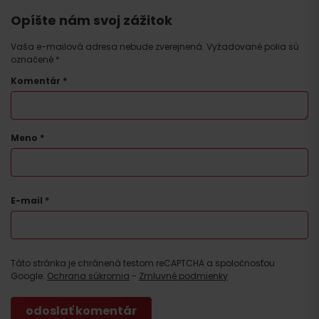
Opíšte nám svoj zážitok
Vaša e-mailová adresa nebude zverejnená.
Vyžadované polia sú
označené
*
Komentár
*
Meno
*
E-mail
*
Táto stránka je chránená testom reCAPTCHA a spoločnosťou
Google.
Ochrana súkromia
-
Zmluvné podmienky