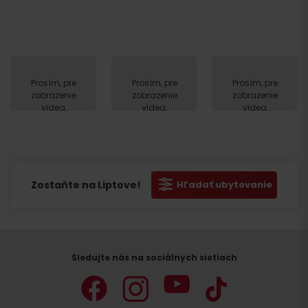
Prosím, pre
Prosím, pre
Prosím, pre
zobrazenie
zobrazenie
zobrazenie
videa,
videa,
videa,
akceptujte
akceptujte
akceptujte
cookies
cookies
cookies
pre
pre
pre
marketing.
marketing.
marketing.
Zostaňte na Liptove!
Hľadať ubytovanie
Sledujte nás na sociálnych sietiach