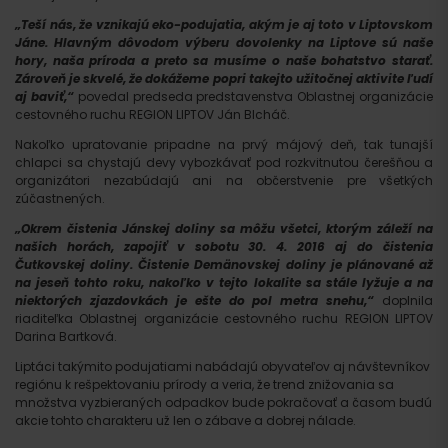
„Teší nás, že vznikajú eko-podujatia, akým je aj toto v Liptovskom
Jáne. Hlavným dôvodom výberu dovolenky na Liptove sú naše
hory, naša príroda a preto sa musíme o naše bohatstvo starať.
Zároveň je skvelé, že dokážeme popri takejto užitočnej aktivite ľudí
aj baviť,“
povedal predseda predstavenstva Oblastnej organizácie
cestovného ruchu REGION LIPTOV Ján Blcháč.
Nakoľko upratovanie pripadne na prvý májový deň, tak tunajší
chlapci sa chystajú devy vybozkávať pod rozkvitnutou čerešňou a
organizátori nezabúdajú ani na občerstvenie pre všetkých
zúčastnených.
„Okrem čistenia Jánskej doliny sa môžu všetci, ktorým záleží na
našich horách, zapojiť v sobotu 30. 4. 2016 aj do čistenia
Čutkovskej doliny. Čistenie Demänovskej doliny je plánované až
na jeseň tohto roku, nakoľko v tejto lokalite sa stále lyžuje a na
niektorých zjazdovkách je ešte do pol metra snehu,“
doplnila
riaditeľka Oblastnej organizácie cestovného ruchu REGION LIPTOV
Darina Bartková.
Liptáci takýmito podujatiami nabádajú obyvateľov aj návštevníkov
regiónu k rešpektovaniu prírody a veria, že trend znižovania sa
množstva vyzbieraných odpadkov bude pokračovať a časom budú
akcie tohto charakteru už len o zábave a dobrej nálade.