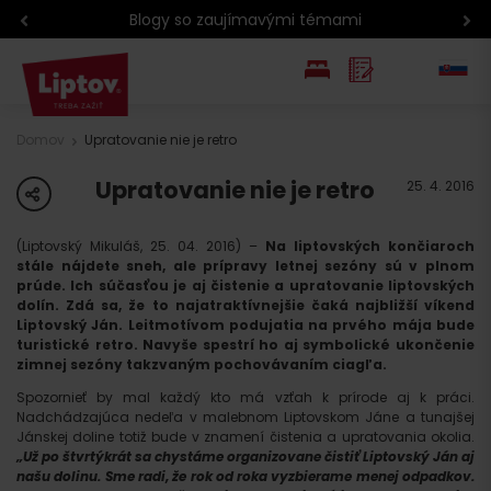
Blogy so zaujímavými témami
EN
Domov
Upratovanie nie je retro
PL
Upratovanie nie je retro
share
25. 4. 2016
(Liptovský Mikuláš, 25. 04. 2016) –
Na liptovských končiaroch
stále nájdete sneh, ale prípravy letnej sezóny sú v plnom
prúde. Ich súčasťou je aj čistenie a upratovanie liptovských
dolín. Zdá sa, že to najatraktívnejšie čaká najbližší víkend
Liptovský Ján. Leitmotívom podujatia na prvého mája bude
turistické retro. Navyše spestrí ho aj symbolické ukončenie
zimnej sezóny takzvaným pochovávaním ciagľa.
Spozornieť by mal každý kto má vzťah k prírode aj k práci.
Nadchádzajúca nedeľa v malebnom Liptovskom Jáne a tunajšej
Jánskej doline totiž bude v znamení čistenia a upratovania okolia.
„Už po štvrtýkrát sa chystáme organizovane čistiť Liptovský Ján aj
našu dolinu. Sme radi, že rok od roka vyzbierame menej odpadkov.