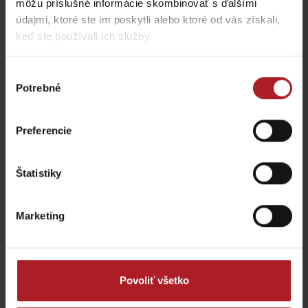
môžu príslušné informácie skombinovať s ďalšími
Liptovskom Mikuláši vás
prechádzky na Liptove
údajmi, ktoré ste im poskytli alebo ktoré od vás získali,
prenesie do stredoveku
do dvoch hodín
Liptovský Mikuláš
región Liptov
keď ste používali ich služby.
Výber
všetky články
Potrebné
súhlasu
Preferencie
Viac informácií o Liptov region karte aj v
našich Liptov News
Štatistiky
Prosím, pre zobrazenie videa,
akceptujte cookies pre
marketing.
Marketing
Povoliť všetko