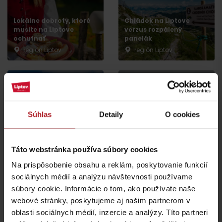
Lokálne dobroty, ktoré
Chládok na Liptove
musíte na Liptove
verzus rozpálený
ochutnať
panelák
región Liptov
región Liptov
Leto v Demänovskej
Na Liptove pribudla
Súhlas
Detaily
O cookies
doline: Miesto, kde sa
nová atrakcia, medzi
zabavia deti a oddýchnu
stromami vyrástli
si aj rodičia
monumentálne zvieratá
Jasná
Iné lokality
Táto webstránka používa súbory cookies
Na prispôsobenie obsahu a reklám, poskytovanie funkcií
sociálnych médií a analýzu návštevnosti používame
súbory cookie. Informácie o tom, ako používate naše
webové stránky, poskytujeme aj našim partnerom v
Nová výstava Sanctus
oblasti sociálnych médií, inzercie a analýzy. Títo partneri
Nicolaus 1286 v
Najkrajšie rodinné