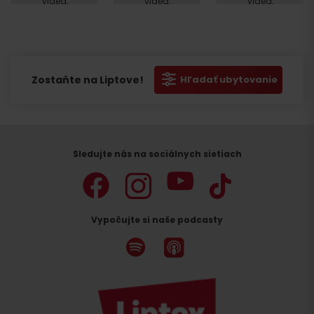
videa,
videa,
videa,
akceptujte
akceptujte
akceptujte
cookies
cookies
cookies
pre
pre
pre
marketing.
marketing.
marketing.
Zostaňte na Liptove!
Hľadať ubytovanie
Sledujte nás na sociálnych sietiach
Vypočujte si naše podcasty