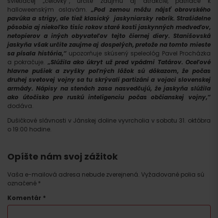
svietiacej „čelovky“, určite zaujmú aj atrakcie, patriace k
halloweenským oslavám.
„Pod zemou môžu nájsť obrovského
pavúka a strigy, ale tiež klasický jaskyniarsky rebrík. Strašidelne
pôsobia aj niekoľko tisíc rokov staré kosti jaskynných medveďov,
netopierov a iných obyvateľov tejto čiernej diery. Stanišovská
jaskyňa však určite zaujme aj dospelých, pretože na tomto mieste
sa písala história,“
upozorňuje skúsený speleológ Pavel Procházka
a pokračuje.
„Slúžila ako úkryt už pred vpádmi Tatárov. Oceľové
hlavne pušiek a zvyšky poľných lôžok sú dôkazom, že počas
druhej svetovej vojny sa tu skrývali partizáni a vojaci slovenskej
armády. Nápisy na stenách zasa nasvedčujú, že jaskyňa slúžila
ako útočisko pre ruskú inteligenciu počas občianskej vojny,“
dodáva.
Dušičkové slávnosti v Jánskej doline vyvrcholia v sobotu 31. októbra
o 19:00 hodine.
Opíšte nám svoj zážitok
Vaša e-mailová adresa nebude zverejnená.
Vyžadované polia sú
označené
*
Komentár
*