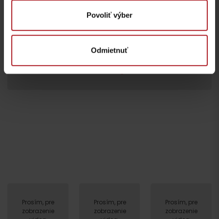
Povoliť výber
Odmietnuť
Prosím, pre zobrazenie videa,
akceptujte cookies pre
marketing.
Odchod
Prosím, pre
Prosím, pre
Prosím, pre
zobrazenie
zobrazenie
zobrazenie