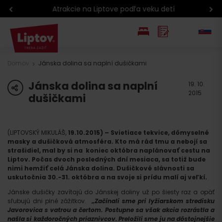
Atrakcie na Liptove podľa veku detí
EN
Domov
Jánska dolina sa naplní dušičkami
PL
Jánska dolina sa naplní
share
19. 10.
2015
dušičkami
(LIPTOVSKÝ MIKULÁŠ,
19.10.2015) – Svietiace tekvice, dômyselné
masky a dušičková atmosféra. Kto má rád tmu a nebojí sa
strašidiel, mal by si na koniec októbra naplánovať cestu na
Liptov. Počas dvoch posledných dní mesiaca, sa totiž bude
nimi hemžiť celá Jánska dolina. Dušičkové slávnosti sa
uskutočnia 30.-31. októbra a na svoje si prídu malí aj veľkí.
Jánske dušičky zavítajú do Jánskej doliny už po šiesty raz a opäť
sľubujú dni plné zážitkov.
„Začínali sme pri lyžiarskom stredisku
Javorovica s vatrou a čertom. Postupne sa však akcia rozrástla a
našla si každoročných priaznivcov. Preložili sme ju na dôstojnejšie