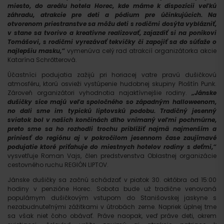
miesto, do areálu hotela Horec, kde máme k dispozícii veľkú
záhradu, atrakcie pre deti a pódium pre účinkujúcich. Na
otvorenom priestranstve sa môžu deti s rodičmi dosýta vyblázniť,
v stane sa tvorivo a kreatívne realizovať, zajazdiť si na poníkovi
Tomášovi, s rodičmi vyrezávať tekvičky či zapojiť sa do súťaže o
najlepšiu masku,“
vymenúva celý rad atrakcií organizátorka akcie
Katarína Schrőtterová.
Účastníci podujatia zažijú pri horiacej vatre pravú dušičkovú
atmosféru, ktorú osvieži vystúpenie hudobnej skupiny Ploštín Punk.
Zároveň organizátori vyhodnotia najaktívnejšie rodiny.
„Jánske
dušičky síce majú veľa spoločného so západným halloweenom,
no dali sme im typickú liptovskú podobu. Tradičný jesenný
sviatok bol v našich končinách dlho vnímaný veľmi pochmúrne,
preto sme sa ho rozhodli trochu priblížiť najmä najmenším a
priniesť do regiónu aj v pokročilom jesennom čase zaujímavé
podujatie ktoré priťahuje do miestnych hotelov rodiny s deťmi,“
vysvetľuje Roman Vajs, člen predstvenstva Oblastnej organizácie
cestovného ruchu REGIÓN LIPTOV.
Jánske dušičky sa začnú schádzať v piatok 30. októbra od 15:00
hodiny v penzióne Horec. Sobota bude už tradične venovaná
populárnym dušičkovým vstupom do Stanišovskej jaskyne s
nezabudnuteľnými zážitkami v útrobách zeme. Napriek úplnej tme
sa však niet čoho obávať. Práve naopak, veď práve deti, okrem