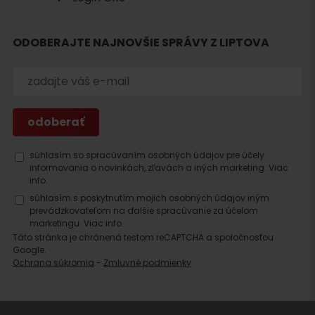
ODOBERAJTE NAJNOVŠIE SPRÁVY Z LIPTOVA
Hľadať
ubytovanie
súhlasím so spracúvaním osobných údajov pre účely
informovania o novinkách, zľavách a iných marketing.
Viac
info.
súhlasím s poskytnutím mojich osobných údajov iným
prevádzkovateľom na ďalšie spracúvanie za účelom
marketingu.
Viac info.
Táto stránka je chránená testom reCAPTCHA a spoločnosťou
Google.
Ochrana súkromia
-
Zmluvné podmienky