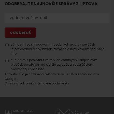
ODOBERAJTE NAJNOVŠIE SPRÁVY Z LIPTOVA
Hľadať
ubytovanie
súhlasím so spracúvaním osobných údajov pre účely
informovania o novinkách, zľavách a iných marketing.
Viac
info.
súhlasím s poskytnutím mojich osobných údajov iným
prevádzkovateľom na ďalšie spracúvanie za účelom
marketingu.
Viac info.
Táto stránka je chránená testom reCAPTCHA a spoločnosťou
Google.
Ochrana súkromia
-
Zmluvné podmienky