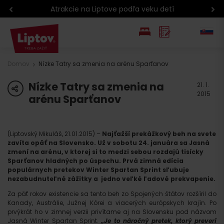
Atrakcie na Liptove podľa veku detí
EN
Domov
Nízke Tatry sa zmenia na arénu Sparťanov
PL
Nízke Tatry sa zmenia na
share
21. 1.
2015
arénu Sparťanov
(Liptovský Mikuláš, 21.01.2015) –
Najťažší prekážkový beh na svete
zavíta opäť na Slovensko. Už v sobotu 24. januára sa Jasná
zmení na arénu, v ktorej si to medzi sebou rozdajú tisícky
Sparťanov hladných po úspechu. Prvá zimná edícia
populárnych pretekov Winter Spartan Sprint sľubuje
nezabudnuteľné zážitky a jedno veľké ľadové prekvapenie.
Za päť rokov existencie sa tento beh zo Spojených štátov rozšíril do
Kanady, Austrálie, Južnej Kórei a viacerých európskych krajín. Po
prvýkrát ho v zimnej verzii privítame aj na Slovensku pod názvom
Jasná Winter Spartan Sprint.
„Je to náročný pretek, ktorý preverí