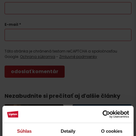
E-mail
*
Príchod
Táto stránka je chránená testom reCAPTCHA a spoločnosťou
Google.
Ochrana súkromia
-
Zmluvné podmienky
Nezabudnite si prečítať aj ďalšie články
Súhlas
Detaily
O cookies
Lokálne dobroty, ktoré
Chládok na Liptove