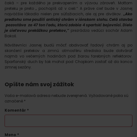
čaká – pre každého je prekvapením a výzvou zároveň. Mottom
preteku je preto „ pochopíš až v cieli.“ A práve cieľ bude v Jasnej
najväčšie lákadlo nielen pre súťažiacich, ale aj pre divákov.
„Ako
predlohu sme použili antický chrám v iónskom slohu. Celá stavba
pozostáva zo 47 ton ľadu, ktorú zdobia 4 spartskí bojovníci. Dielo
je cieľovou prekážkou pretekov,“
prezrádza vedúci sochár Adam
Bakoš.
Návštevníci Jasnej budú môcť obdivovať ľadový chrám aj po
skončení pretekov a zimnú atmosféru strediska bude dotvárať
najmä vo večerných hodinách pod žiarou farebných reflektorov.
Sparťanský duch by tak mohol pod Chopkom zostať až do konca
zimnej sezóny.
Opíšte nám svoj zážitok
Vaša e-mailová adresa nebude zverejnená.
Vyžadované polia sú
označené
*
Komentár
*
Meno
*