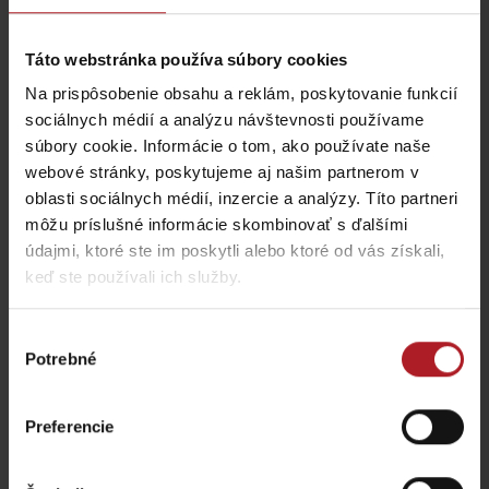
musíte na Liptove
verzus rozpálený
ochutnať
panelák
Táto webstránka používa súbory cookies
región Liptov
región Liptov
Na prispôsobenie obsahu a reklám, poskytovanie funkcií
sociálnych médií a analýzu návštevnosti používame
súbory cookie. Informácie o tom, ako používate naše
webové stránky, poskytujeme aj našim partnerom v
Leto v Demänovskej
Na Liptove pribudla
oblasti sociálnych médií, inzercie a analýzy. Títo partneri
doline: Miesto, kde sa
nová atrakcia, medzi
môžu príslušné informácie skombinovať s ďalšími
zabavia deti a oddýchnu
stromami vyrástli
údajmi, ktoré ste im poskytli alebo ktoré od vás získali,
si aj rodičia
monumentálne zvieratá
keď ste používali ich služby.
Jasná
Iné lokality
Výber
Potrebné
súhlasu
Nová výstava Sanctus
Preferencie
Nicolaus 1286 v
Najkrajšie rodinné
Liptovskom Mikuláši vás
prechádzky na Liptove
prenesie do stredoveku
do dvoch hodín