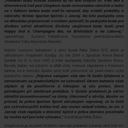
„Pretekári budú musieť siahnuť až na dno svojich síl. Viac ako 5
kilometrová trať pod Chopkom bude mimoriadne náročná a bežci
sa v ťažkom teréne budú mať čo obracať, aby zvládli prekážky a
nástrahy Winter Spartan Sprintu v Jasnej. Na toto podujatie sme
sa dlhodobo pripravovali a môžem potvrdiť, že podujatie bude pre
divákov veľmi atraktívne. Divácky zaujímavé body budú pred
Happy End & Champagne Bar, na Brhliskách a na Lukovej,“
upozorňuje Zuzana Fabiánová, hovorkyňa prevádzkovateľa
strediska Tatry Mountain Resorts.
Naším horúcim želiezkom v ohni bude Peter Žiška (27), ktorý je
aktuálnym majstrom Európy za rok 2014 v Spartan Race Beast
(pretek na 12 a viac míľ) a líder európskej tabuľky Spartan Race.
Bývalý bežec na lyžiach a atlét vždy miloval zápolenie v horskom
teréne, no k tomuto športu prvý krát pričuchol až pred niečo vyše
poldruha rokom.
„Príprave venujem viac ako 10 hodín týždenne a
zameriavam sa predovšetkým na vytrvalosť. Okrem behania však
zájdem aj do posilňovne a trénujem aj silu prstov, ktorú
potrebujem pri zdolávaní prekážok. V týchto pretekoch je veľmi
dôležitá koncentrovanosť na úlohy, šikovnosť a dôvtip. Musím sa
priznať, že práve Spartan Sprint obľubujem najmenej. Je to totiž
pre vytrvalca príliš krátka trať, aby mohol ukázať všetko, čo vie. V
Jasnej však nepôjde o klasický šprint a práve domáce prostredie
by mohlo byť pre mňa výhodou,“
konštatuje Peter Žiška.
Zaujímavé je, že pred štartom nemajú pretekári tušenie, aká trať ich