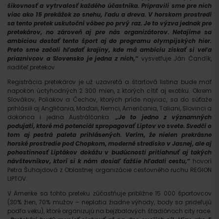
šikovnosť a vytrvalosť každého účastníka. Pripravili sme pre nich
viac ako 15 prekážok zo snehu, ľadu a dreva. V horskom prostredí
sa tento pretek uskutoční vôbec po prvý raz. Je to výzva jednak pre
pretekárov, no zároveň aj pre nás organizátorov. Netajíme sa
ambíciou dostať tento šport aj do programu olympijských hier.
Preto sme začali hľadať krajiny, kde má ambíciu získať si veľa
priaznivcov a Slovensko je jedna z nich,“
vysvetľuje Ján Čandík,
riaditeľ pretekov.
Registrácia pretekárov je už uzavretá a štartová listina bude mať
napokon úctyhodných 2 300 mien, z ktorých cítiť aj exotiku. Okrem
Slovákov, Poliakov a Čechov, ktorých príde najviac, sa do súťaže
prihlásili aj Angličania, Maďari, Nemci, Američania, Taliani, Slovinci a
dokonca i jedna Austrálčanka.
„Je to jedno z významných
podujatí, ktoré má potenciál spropagovať Liptov vo svete. Svedčí o
tom aj pestrá paleta prihlásených. Verím, že nielen prekrásne
horské prostredie pod Chopkom, moderné stredisko v Jasnej, ale aj
pohostinnosť Liptákov dokážu v budúcnosti pritiahnuť aj takých
návštevníkov, ktorí si k nám dosiaľ ťažšie hľadali cestu,“
hovorí
Petra Šuhajdová z Oblastnej organizácie cestovného ruchu REGION
LIPTOV.
V Amerike sa tohto preteku zúčastňuje približne 15 000 športovcov
(30% žien, 70% mužov – neplatia žiadne výhody, body sa prideľujú
podľa veku), ktoré organizujú na bejzbalových štadiónoch city race.