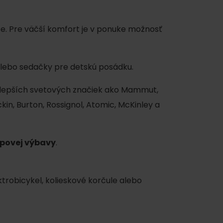
ce. Pre väčší komfort je v ponuke možnosť
 alebo sedačky pre detskú posádku.
jlepších svetových značiek ako Mammut,
ckin, Burton, Rossignol, Atomic, McKinley a
alpovej výbavy
.
ktrobicykel, kolieskové korčule alebo