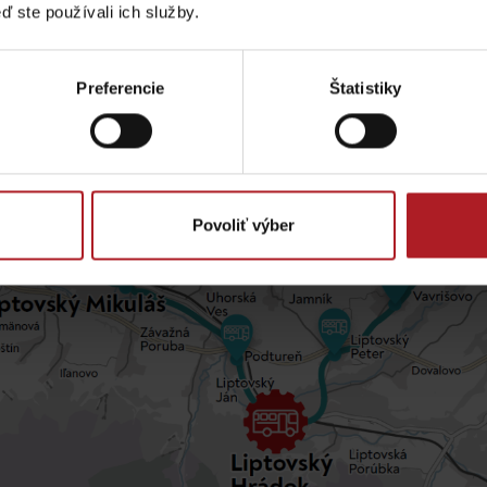
Liptovské tradície
Pramene a vodopád
ď ste používali ich služby.
Preferencie
Štatistiky
Povoliť výber
TOVA