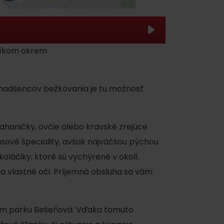
vníkom okrem
e nadšencov bežkovania je tu možnosť
 found for this source.
ahaničky, ovčie alebo kravské zrejúce
äsové špeciality, avšak najväčšou pýchou
láčiky, ktoré sú vychýrené v okolí.
na vlastné oči. Príjemná obsluha sa vám
nom parku Bešeňová. Vďaka tomuto