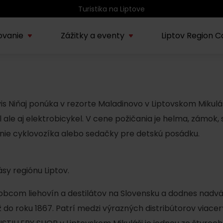
Turistika na Liptove
ovanie
Zážitky a eventy
Liptov Region C
Kúpele Lúčky
AUG
rmácie o regióne
Sprievodcovské služby na
Nepoznan
Zľav
Lúčanské kúpeľné leto
08.
ov
Liptove
Liptov
2026
vis Niňaj ponúka v rezorte Maladinovo v Liptovskom Mikulá
l ale aj elektrobicykel. V cene požičania je helma, zámok, 
SEP
Region Liptov
nie cyklovozíka alebo sedačky pre detskú posádku.
20.
Cvyklo pohár 2026
ásy regiónu Liptov.
Vodný park Tatralandia
AUG
Tropická noc v
15.
Tatralandii – letný
obcom liehovín a destilátov na Slovensku a dodnes nadväz
špeciál
až do roku 1867. Patrí medzi výrazných distribútorov viac