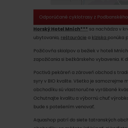
Odporúčané cyklotrasy z Podbanského
Nemáš auto a potrebuješ zviesť?
Horský Hotel Mních***
sa nachádza v kr
Mara Bus
ubytovania,
reštaurácie
a
klziska
ponúka p
Ski&Aqua Bus
Požičovňa skialpov a bežiek v hoteli Mní
Autobusová
zapožičania si bežkárskeho vybavenia. K di
Vlaková
Poctivá pekáreň a zároveň obchod s tradi
Letecká
syry v BIO kvalite. Všetko je samozrejme 
Taxi
obchodíku sú vlastnoručne vyrábané kvásk
Ochutnajte kvalitu a výbornú chuť výrobko
bude s potešením venovať.
Aquashop patrí do siete tatranských obc