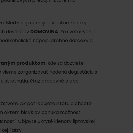
h podnikových predajní, ktoré má
ové. Medzi najznámejšie vlastné značky
h destilátov
DOMOVINA
. Zo svetových je
 nealkoholické nápoje, drobné darčeky a
ku
ybraným produktom
, kde sa dozviete
e vieme zorganizovať riadenú degustáciu s
 stretnutia, či už pracovné alebo
pa
ty
ružstvom. Ak potrebujete istotu a chcete
 vám okrem bicyklov ponúka možnosť
ltúra
čností. Objavte ukryté klenoty liptovskej
kej Fatry.