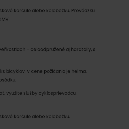
ieskové korčule alebo kolobežku. Prevádzku
 OMV.
veľkostiach – celoodpružené aj hardtaily, s
s bicyklov. V cene požičania je helma,
y
osádku.
ať, využite služby cyklosprievodcu.
ieskové korčule alebo kolobežku.
y