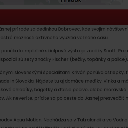
No data found for this source.
ásnej prírode za dedinkou Bobrovec, kde svojim návšte
estré možnosti aktívneho využitia voľného času.
ch ponúka kompletné skialpové výstroje značky Scott. Pr
spozícii sú sety značky Fischer (bežky, topánky a palice).
No data found for this source.
No data
čnými slovenskými špecialitami Kriváň ponúka oštiepky, ť
made in Slovakia. Nájdete tu aj domáce medíky, vínka a m
ové chlebíky, bagetky a ďalšie pečivo, alebo moravské ko
v. Ak neveríte, príďte sa po ceste do Jasnej presvedčiť 
No data found for this source.
hodov Aqua Motion. Nachádza sa v Tatralandii a vo Vod