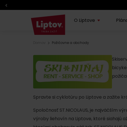
O Liptove
Plán
Domov
Požičovne a obchody
O regióne
Plánovanie dovolenky
Zážitky
Info
Lipt
Skiser
TOP z regiónu
TOP atrakcie
Športy
bicyke
Blog
Doprava
Eventy
požiča
O VisitLiptov
Počasie a kamery
Kde jesť a piť
Spravte si cyklotúru po Liptove a zažite kr
Infocentrá
Liptov s deťmi
Spoločnosť ST.NICOLAUS, je najväčším výr
Požičovne a servisy
Regionálne výrobky
výroby liehovín na Liptove, ktoré siahajú 