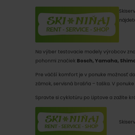
Ak ti škvŕka v bruchu
Skiser
Reštaurácie
nájdet
Kaviarne
Pivovary a vinárne
Salaše a koliby
Na výber testovacie modely výrobcov zn
pohonmi značiek
Bosch, Yamaha, Shim
Pre väčší komfort je v ponuke možnosť dov
Zimu a leto na Liptove
zámok, servisná brašňa – taška. V ponuke 
spoja športy
Spravte si cyklotúru po Liptove a zažite k
No data found for this source.
No data foun
Skiser
Kde sa nachádza