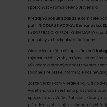
ktorými obohacuje náš trh. ST.NICOLAUS DI
Plánovanie pre firmy
spoločnosť v rámci celého Slovenska.
Predajňa ponúka zákazníkom celé port
Naplánuj si dovolenku
patrí
NICOLAUS VODKA, Demänovka, Zb
VIAC O
V
to SOBERANO, GIBSON, GLEN MORAY a pod. P
Plánovač
pochutiny za bezkonkurenčné ceny.
Letné športy
Pobytové balíky
Okrem klasického nákupu, vám naši
kole
Rezervuj si izby
Turistika
tajomstvá ich výroby a rôzne iné zaujímavo
Kempovanie
Cyklistika
výkladom a drobným občerstvením. Mimo de
So zvieratkami
rodinné. Pre bližšie informácie nás neváha
Lezenie
So zľavami
Vodné športy
Zažite Veľkú Fatru v sedle ebajku a objavu
využiť znalosti miestneho prostredia, pr
Nordic walking
spoznať krásy Veľkej Fatry so skúseným sp
prírody a vychutnajte si nádherné výhľady