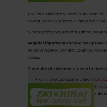
poklad? Nájdi ho s
Liptov Region Card!
Požičovňu nájdete v Liptovskom Trnovci – 
dovozu bicyklov priamo k vám pri minimáln
VŠETKY ČLÁNKY
V cene požičania je helma, zámok, servisn
Najväčší
športový obchod
na Liptove
p
Salomon,Salewa, Dynafit, Columbia, Oakley, 
ďalšie.
VŠETKY ČLÁNKY
V ponuke služieb je servis športovej vý
Prosím, pre zobrazenie videa,
akceptuj
Počasie a kamery
Skiser
kolobe
podľa veku detí