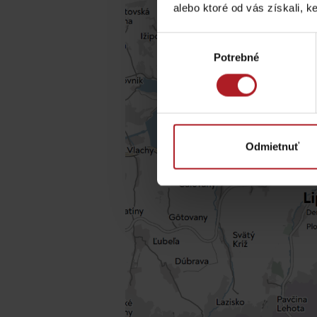
Chaty a útulne
alebo ktoré od vás získali, ke
Výber
TOP ATRAKCIE
Potrebné
súhlasu
Potrebuješ požičať lyže alebo bicykel?
Požičovne
Odmietnuť
Servisy
VIAC O NEPOZNANÝCH MIESTACH LIP