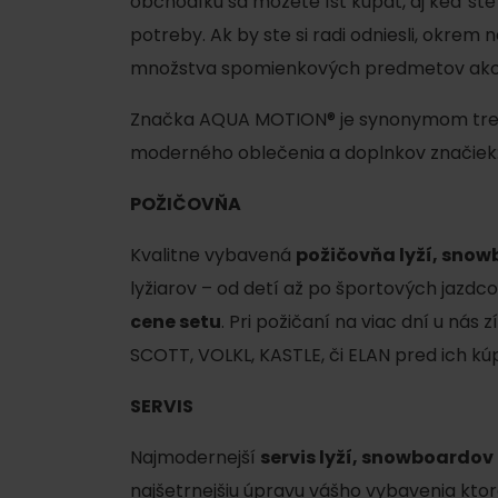
obchodíku sa môžete ísť kúpať, aj keď ste s
potreby. Ak by ste si radi odniesli, okrem
množstva spomienkových predmetov ako s
Značka AQUA MOTION® je synonymom trend
moderného oblečenia a doplnkov značiek: R
POŽIČOVŇA
Kvalitne vybavená
požičovňa lyží, snow
lyžiarov – od detí až po športových jazdc
cene setu
. Pri požičaní na viac dní u nás 
SCOTT, VOLKL, KASTLE, či ELAN pred ich kú
SERVIS
Najmodernejší
servis lyží, snowboardov
najšetrnejšiu úpravu vášho vybavenia kto