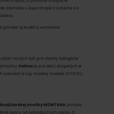
lážové šľapky, či plávacie a kúpacie
ode zastavte v Aqua shope a vyberte si z
adnice.
otrieb aj kvalitný sortiment
výber nových lyží pre všetky kategórie
rejmosťou.
Helma
je pre deti i dospelých
v
vyskúšať si top modely značiek STOCKLI,
švajčiarskej značky MONTANA
ponúka
isné úkony od jednoduchých opráv, či