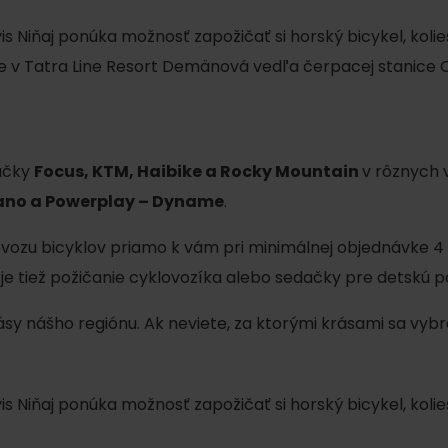
vis Niňaj ponúka možnosť zapožičať si horský bicykel, kol
e v Tatra Line Resort Demänová vedľa čerpacej stanice
ačky
Focus, KTM, Haibike a Rocky Mountain
v rôznych 
ano a Powerplay – Dyname
.
ozu bicyklov priamo k vám pri minimálnej objednávke 4 k
Kde sa nachádza
Voda, sneh a aktivit
je tiež požičanie cyklovozíka alebo sedačky pre detskú p
poklad? Nájdi ho s
Liptov Region Card!
rásy nášho regiónu. Ak neviete, za ktorými krásami sa vybr
d for this source.
vis Niňaj ponúka možnosť zapožičať si horský bicykel, kol
Voda, sneh a aktivit