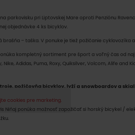
na parkovisku pri Liptovskej Mare oproti Penziónu Raven
ej objednávke 4 ks bicyklov.
á brašňa – taška. V ponuke je tiež požičanie cyklovozíka
onúka kompletný sortiment pre šport a voľný čas od na
Nike, Adidas, Puma, Roxy, Quiksilver, Volcom, Alife and Ki
stroje, požičovňa bicyklov, lyží a snowboardov a ski
te cookies pre marketing.
Pravidlá pobytu na
Poistenie záchrany
horách
zadarmo s Generali
vis Niňaj ponúka možnosť zapožičať si horský bicykel / ele
žku.
podľa ročného obdobia