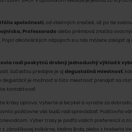
STILLERY SHOP v Liptovskom Mikuláši je jednou zo štyroc
AUG
Demänovská Dolina
08.
Leto pod Chopkom
ZOZNAM INFOCENTIER
fólio spoločnosti
, od vlastných značiek, až po tie svet
Program pre zamestnancov
ojnícka, Professorado
alebo prémiová značka ovocnýc
 REGIÓNE
ŠETKY PODUJATIA
opri alkoholických nápojoch si u nás môžete zakúpiť aj
Konferenčné priestory
Zimné športy
Teambuildingy
Vyber si typ zážit
govia radi poskytnú drobný jednoduchý výklad k v
Lyžovanie
Všetky
sti. Súčasťou predajne je aj
degustačná miestnosť
, kd
Skialpinizmus
Vodné parky
gustácií je možnosť si túto miestnosť prenajať na rôzne
jte kontaktovať.
Bežkovanie
Wellness a s
Vodné aktivi
Zimná turistika
jte krásy Liptova. Vyberte si bicykel a vyrazte za dobrod
acovníci požičovne vás budú radi sprevádzať. Požičovňa
História a ku
rievodcom. Výber trasy je podľa vašich preferencií a zru
 z Jánošíkovej kolkárne, Malina Brda, alebo z hrebeňa Veľ