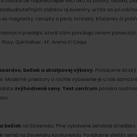
i zabudli tie najdôležitejšie veci ako sú plavky, osuška, p
 nezabudnuteľných zážitkov aj suveníry, určite sa pri odch
ú magnetky, ceruzky a perá, hrnčeky, kľúčenky či pohľ
ových predajní, ktoré Vám ponúkajú okrem plaveckých p
oxy, Quicksilver, 4F, Arena či Coqui.
boardov, bežiek a skialpovej výbavy.
Ponúkame široký 
ov. Moderné priestory a rýchle vybavenie je u nás samoz
získate
zvýhodnené ceny
.
Test centrum
ponúka možnosť 
pou.
 a bežiek
na Slovensku. Plne vybavené servisné stredisko
ré nemá na Slovensku konkurenciu. Ponúkame všetky serv