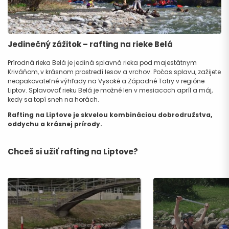
Jedinečný zážitok – rafting na rieke Belá
Prírodná rieka Belá je jediná splavná rieka pod majestátnym
Kriváňom, v krásnom prostredí lesov a vrchov. Počas splavu, zažijete
neopakovateľné výhľady na Vysoké a Západné Tatry v regióne
Liptov. Splavovať rieku Belá je možné len v mesiacoch apríl a máj,
kedy sa topí sneh na horách.
Rafting na Liptove je skvelou kombináciou dobrodružstva,
oddychu a krásnej prírody.
Chceš si užiť rafting na Liptove?