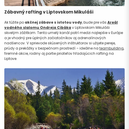
Zábavný rafting v Liptovskom Mikuláši
Ak túžite po
akčnej zábave s istotou vody
, bude pre vás
Areál
vodného slalomu Ondreja Cibáka
v Liptovskom Mikuláši
skvelým zážitkom. Tento umelý kanál patrí medzi najlepšie v Európe
a je vhodný pre úplných začiatočníkov aj adrenalínových
nadšencov. V sprievode skúsených inštruktorov si užijete pereje,
prúdy a prekážky v bezpečnom prostredí – ideálne na
teambuilding
,
firemné akcie, rodiny aj partie priateľov hľadajúcich rafting na
Liptove.