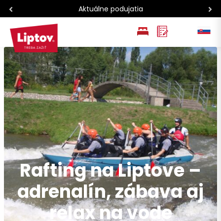
Aktuálne podujatia
EN
PL
Rafting na Liptove –
adrenalín, zábava aj
relax na vode