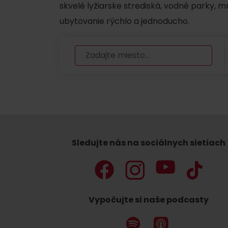
skvelé lyžiarske strediská, vodné parky, 
ubytovanie rýchlo a jednoducho.
Nemáš auto a potrebuješ zviesť?
Mara Bus
Ski&Aqua Bus
Autobusová
Vlaková
Letecká
Sledujte nás na sociálnych sietiach
Taxi
Vypočujte si naše podcasty