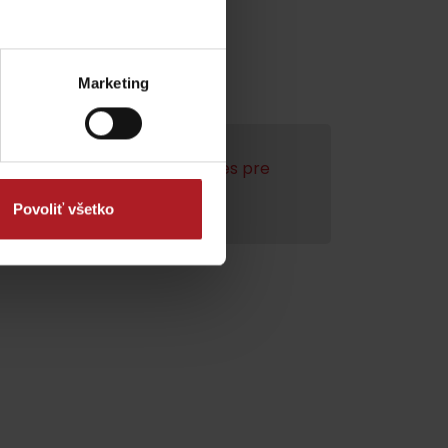
Marketing
enie videa,
akceptujte cookies pre
marketing.
Povoliť všetko
dia