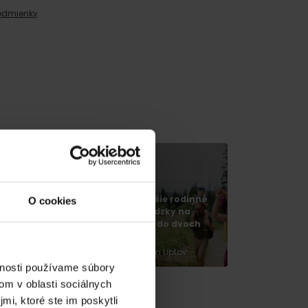
odmienky
ová výstava
anctus Nicolaus
286 v Liptovskom
Najkrajšie rodinné
O cookies
ikuláši vás
prechádzky na
renesie do
Liptove do dvoch
tredoveku
hodín
Liptovský Mikuláš
región Liptov
vnosti používame súbory
om v oblasti sociálnych
mi, ktoré ste im poskytli