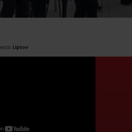
AUG
Demänovská Dolina
08.
Leto pod Chopkom
ZOZNAM INFOCENTIER
Program pre zamestnancov
 REGIÓNE
ŠETKY PODUJATIA
Konferenčné priestory
esto:
Liptov
Zimné športy
Teambuildingy
Vyber si typ zážit
Lyžovanie
Všetky
Skialpinizmus
Vodné parky
Bežkovanie
Wellness a s
Vodné aktivi
Zimná turistika
História a ku