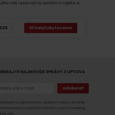
užite náš rezervačný systém a nájdite si
Hľadať ubytovanie
 found for this source.
BERAJTE NAJNOVŠIE SPRÁVY Z LIPTOVA
súhlasím so spracúvaním osobných údajov pre účely
informovania o novinkách, zľavách a iných marketing.
Viac info.