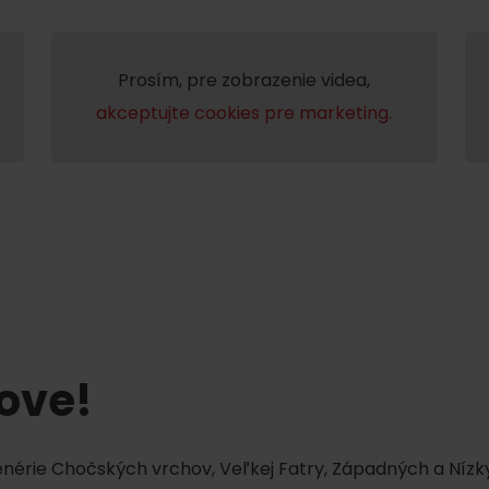
Liptovské tradície
Pramene a vodopád
Prosím, pre zobrazenie videa,
akceptujte cookies pre marketing.
TOVA
tove!
cenérie Chočských vrchov, Veľkej Fatry, Západných a Nízky