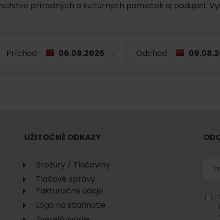
množstvo prírodných a kultúrnych pamiatok aj podujatí. Vy
No data found for this source.
Príchod
Odchod
No data found for this source.
No data
UŽITOČNÉ ODKAZY
ODO
Brožúry / Tlačoviny
Tlačové správy
Fakturačné údaje
No data found for this source.
Logo na stiahnutie
Zverejňovanie