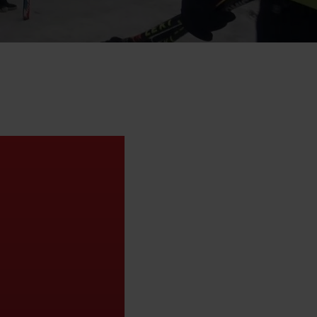
ku
pa
ty
ltúra