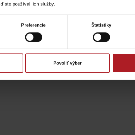
ď ste používali ich služby.
gion karte aj v našich Liptov News
Preferencie
Štatistiky
ptujte cookies pre
Prosím, pre zobraz
Povoliť výber
Lúčanský vodopád
Aquapark Tatralan
Kde kúpiť
Spolupráca