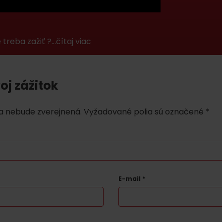
 treba zažiť ?…čítaj viac
oj zážitok
a nebude zverejnená.
Vyžadované polia sú označené
*
Kde sa nachádza
Voda, sneh a aktivit
poklad? Nájdi ho s
Liptov Region Card!
d for this source.
E-mail
*
Voda, sneh a aktivit