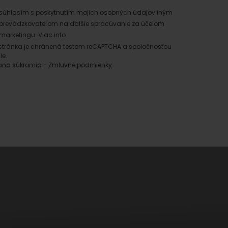
súhlasím s poskytnutím mojich osobných údajov iným
prevádzkovateľom na ďalšie spracúvanie za účelom
marketingu.
Viac info.
stránka je chránená testom reCAPTCHA a spoločnosťou
le.
ana súkromia
-
Zmluvné podmienky