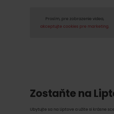
Chaty a útulne
Prosím, pre zobrazenie videa,
TOP ATRAKCIE
akceptujte cookies pre marketing.
Potrebuješ požičať lyže alebo bicykel?
Požičovne
Servisy
VIAC O NEPOZNANÝCH MIESTACH LIP
Zostaňte na Lip
Ubytujte sa na Liptove a užite si krásne s