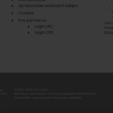
Spracovanie osobných údajov
Cookies
Pre partnerov
Táto 
Login LRC
Goog
Login CRS
Ochr
© 2016-2026 Visit Liptov
Aktivita je realizovaná s finančnou podporou Ministerstva
cestovného ruchu a športu Slovenskej republiky.