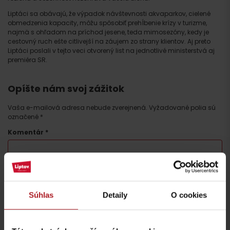
Liptáci sa obávajú, že výpadok návštevnosti akvaparkov, cielené
obmedzenia kapacity, môžu spôsobiť prehĺbenie krízy v turizme,
najmä s ohľadom na príchod jesene, teda mimosezóny, kedy je
cestovný ruch ešte citlivejší na záujem zo strany klientov. Aj preto
Liptáci poslali v tejto veci otvorený list na jednotlivé ministerstvá aj
premiéra SR.
Opíšte nám svoj zážitok
Vaša e-mailová adresa nebude zverejnená.
Vyžadované polia sú
označené
*
Komentár
*
Meno
*
Súhlas
Detaily
O cookies
E-mail
*