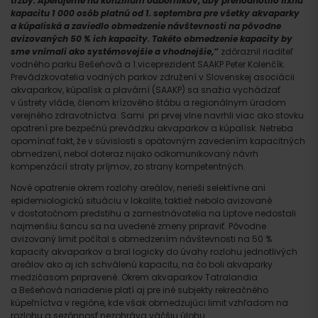
tržby. Apelujeme na konzílium odborníkov, aby prehodnotilo fixnú
kapacitu 1 000 osôb platnú od 1. septembra pre všetky akvaparky
a kúpaliská a zaviedlo obmedzenie návštevnosti na pôvodne
avizovaných 50 % ich kapacity. Takéto obmedzenie kapacity by
sme vnímali ako systémovejšie a vhodnejšie,“
zdôraznil riaditeľ
vodného parku Bešeňová a 1.viceprezident SAAKP Peter Kolenčík.
Prevádzkovatelia vodných parkov združení v Slovenskej asociácii
akvaparkov, kúpalísk a plavární (SAAKP) sa snažia vychádzať
v ústrety vláde, členom krízového štábu a regionálnym úradom
verejného zdravotníctva. Sami pri prvej vlne navrhli viac ako stovku
opatrení pre bezpečnú prevádzku akvaparkov a kúpalísk. Netreba
opomínať fakt, že v súvislosti s opätovným zavedením kapacitných
obmedzení, nebol doteraz nijako odkomunikovaný návrh
kompenzácií straty príjmov, zo strany kompetentných.
Nové opatrenie okrem rozlohy areálov, nerieši selektívne ani
epidemiologickú situáciu v lokalite, taktiež nebolo avizované
v dostatočnom predstihu a zamestnávatelia na Liptove nedostali
najmenšiu šancu sa na uvedené zmeny pripraviť. Pôvodne
avizovaný limit počítal s obmedzením návštevnosti na 50 %
kapacity akvaparkov a bral logicky do úvahy rozlohu jednotlivých
areálov ako aj ich schválenú kapacitu, na čo boli akvaparky
medzičasom pripravené. Okrem akvaparkov Tatralandia
Príchod
a Bešeňová nariadenie platí aj pre iné subjekty rekreačného
kúpeľníctva v regióne, kde však obmedzujúci limit vzhľadom na
rozlohu a sezónnosť nezohráva väčšiu úlohu.