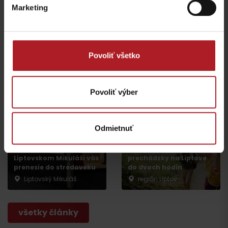
Marketing
Leto v Demänovskej
Na Liptove pribudla
doline: Miesto, kde sa
nová atrakcia, medzi
Povoliť všetko
zabavia deti a oddýchnu
stromami vyrástli
si aj rodičia
monumentálne zvieratá
Jasná
Iné lokality
Povoliť výber
Odmietnuť
Nová výstava Sanctus
Nicolaus 1286 v
Najkrajšie rodinné
Liptovskom Mikuláši vás
prechádzky na Liptove
prenesie do stredoveku
do dvoch hodín
Liptovský Mikuláš
región Liptov
všetky články