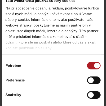
Táto webstránka používa súbory cookies
Na prispôsobenie obsahu a reklám, poskytovanie funkcií
sociálnych médií a analýzu návštevnosti používame
Táto stránka je chránená testom reCAPTCHA a spoločnosťou
súbory cookie. Informácie o tom, ako používate naše
Google.
Ochrana súkromia
-
Zmluvné podmienky
webové stránky, poskytujeme aj našim partnerom v
oblasti sociálnych médií, inzercie a analýzy. Títo partneri
môžu príslušné informácie skombinovať s ďalšími
údajmi, ktoré ste im poskytli alebo ktoré od vás získali,
keď ste používali ich služby.
Nezabudnite si prečítať aj ďalšie články
Výber
Potrebné
súhlasu
Preferencie
Lokálne dobroty, ktoré
Chládok na Liptove
musíte na Liptove
verzus rozpálený
ochutnať
panelák
región Liptov
región Liptov
Štatistiky