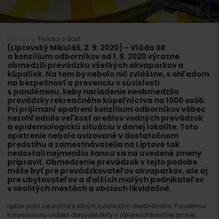
Domov
Tisícka a dosť
(Liptovský Mikuláš, 2. 9. 2020)
– Vláda SR
a konzílium odborníkov od 1. 9. 2020 výrazne
obmedzili prevádzku všetkých akvaparkov a
kúpalísk. Na tom by nebolo nič zvláštne, s ohľadom
na bezpečnosť a prevenciu v súvislosti
s pandémiou, keby nariadenie neobmedzilo
prevádzky rekreačného kúpeľníctva na 1000 osôb.
Pri prijímaní opatrení konzílium odborníkov vôbec
nezohľadnilo veľkosť areálov vodných prevádzok
a epidemiologickú situáciu v danej lokalite. Toto
opatrenie nebolo avizované v dostatočnom
predstihu a zamestnávatelia na Liptove tak
nedostali najmenšiu šancu sa na uvedené zmeny
pripraviť. Obmedzenie prevádzok v tejto podobe
môže byť pre prevádzkovateľov akvaparkov, ale aj
pre ubytovateľov a ďalších malých podnikateľov
v okolitých mestách a obciach likvidačné.
Liptov patrí celoročné k silným turistickým destináciám. Pandémia
koronavírusu urobila obrovské škrty v závere tohtoročnej zimnej