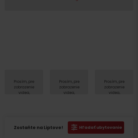
Prosím, pre
Prosím, pre
Prosím, pre
zobrazenie
zobrazenie
zobrazenie
videa,
videa,
videa,
akceptujte
akceptujte
akceptujte
cookies
cookies
cookies
pre
pre
pre
marketing.
marketing.
marketing.
Zostaňte na Liptove!
Hľadať ubytovanie