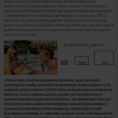
Podľa údajov zo Štatistického úradu SR za rok 2019 počet
prenocovaní na Liptove prekročil hranicu dvoch miliónov, nárast
oproti roku 2018 bol takmer 16,5%. Návštevnosť medziročne narástla
u zahraničných hostí o 8,6%, ale pri domácich o viac ako 21%, čo
bolo viac ako celoslovenský priemer. Čísla za rok 2020 budú iné,
budú s ohľadom na pandémiu nižšie, ale keď budú vytvorené lepšie
podmienky pre podnikanie a udržanie zamestnanosti, tak prepady
nemusia byť hrozivé.
„Veľmi nám záleží na bezpečnosti klientov, preto dôsledne
uplatňujeme všetky preventívne nariadenia. Uvedomujeme si, že
zvýšený výskyt ochorení COVID-19 by poškodil naše zariadenia aj
cestovný ruch v regióne Liptova a preto nič nezľahčujeme a
budeme naďalej zodpovední a obozretní, ale zjednotený limit na 1
000 návštevníkov vôbec nezohľadňuje veľkosť nášho areálu a
výrazne znevýhodňuje veľké akvaparky, ktoré majú vysoké
prevádzkové náklady a v dôsledku opatrení budú mať obmedzené