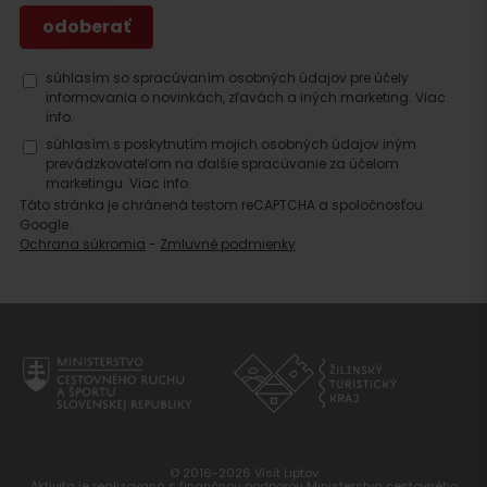
súhlasím so spracúvaním osobných údajov pre účely
informovania o novinkách, zľavách a iných marketing.
Viac
info.
súhlasím s poskytnutím mojich osobných údajov iným
prevádzkovateľom na ďalšie spracúvanie za účelom
marketingu.
Viac info.
Táto stránka je chránená testom reCAPTCHA a spoločnosťou
Google.
Ochrana súkromia
-
Zmluvné podmienky
© 2016-2026 Visit Liptov
Aktivita je realizovaná s finančnou podporou Ministerstva cestovného