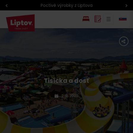
Poctivé výrobky z Liptova
EN
share
PL
Tisícka a dosť
2. 9. 2020