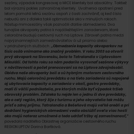
sezóny, výpadok kongresovej a MICE klientely bol absolútny. Taktiež
bol výrazný pokles zahraničnej klientely. Uvoľnenia opatrení pred
letom pomohli letnú sezónu aspoň z časti zachrániť, aj keď čísla
nebudú ani z ďaleka také optimistické ako v minulých rokoch.
Nástup mimosezóny však poznačili ďalšie obmedzenia. Dva
tunajšie akvaparky patria k najdôležitejším zariadeniam, ktoré
celoročne budujú cestovný ruch na Liptove. Zároveň patria medzi
najvýznamnejších zamestnávateľov či už priamo alebo
v pridružených službách.
„Obmedzenie kapacity akvaparkov na
tisíc osôb vnímame ako značný problém. V roku 2003 sa otvoril
prvý akvapark na Slovensku, bola to Tatralandia v Liptovskom
Mikuláši. Od tohto roku sa nám podarilo vyrovnať sezónne výkyvy
v návštevnosti a počet prenocovaní sa na Liptove zdvojnásobil.
Obidva naše akvaparky boli a sú hybným motorom cestovného
ruchu. Majú celoročnú prevádzku a na tieto zariadenia sú napojené
aj ubytovacie kapacity a zariadenia v okolí, gastro prevádzky,
malí či väčší podnikatelia, pre ktorých môže byť výpadok tržieb
obrovský problém. Zďaleka tu nejde len o jednu či dve prevádzky,
ale o celý región, ktorý žije z turizmu a jeho obyvatelia tak môžu
prísť o zdroj príjmu. Tatralandia a Bešeňová majú veľké areáli a pri
dodržaní hygienických obmedzení vedia obslúžiť oveľa viac hostí
ako majú nateraz umožnené a teda udržať tržby aj zamestnanosť,“
povedala riaditeľka Oblastnej organizácie cestovného ruchu
REGION LIPTOV Darina Bartková.