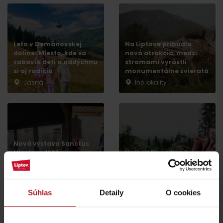
Leto v Demänovskej
Na Liptove pribudla
doline: Miesto, kde sa
nová atrakcia, medzi
zabavia deti a oddýchnu
stromami vyrástli
si aj rodičia
monumentálne zvieratá
Jasná
Iné lokality
Príchod
Nová výstava Sanctus
Nicolaus 1286 v
Najkrajšie rodinné
Liptovskom Mikuláši vás
prechádzky na Liptove
prenesie do stredoveku
do dvoch hodín
Liptovský Mikuláš
región Liptov
Súhlas
Detaily
O cookies
všetky články