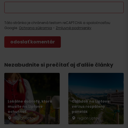
Táto stránka je chránená testom reCAPTCHA a spoločnosťou
Google.
Ochrana súkromia
-
Zmluvné podmienky
Nezabudnite si prečítať aj ďalšie články
Lokálne dobroty, ktoré
Chládok na Liptove
musíte na Liptove
verzus rozpálený
ochutnať
panelák
región Liptov
región Liptov