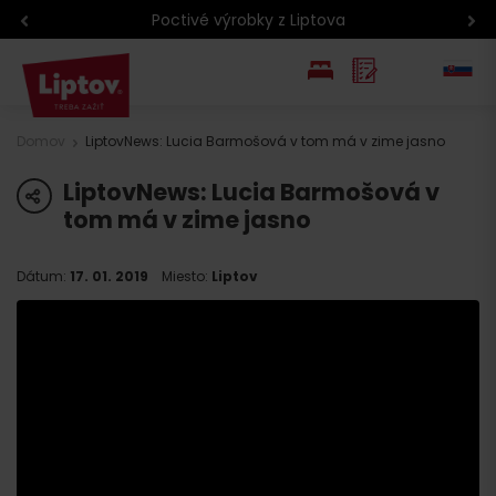
Poctivé výrobky z Liptova
EN
Domov
LiptovNews: Lucia Barmošová v tom má v zime jasno
PL
LiptovNews: Lucia Barmošová v
share
tom má v zime jasno
Dátum:
17. 01. 2019
Miesto:
Liptov