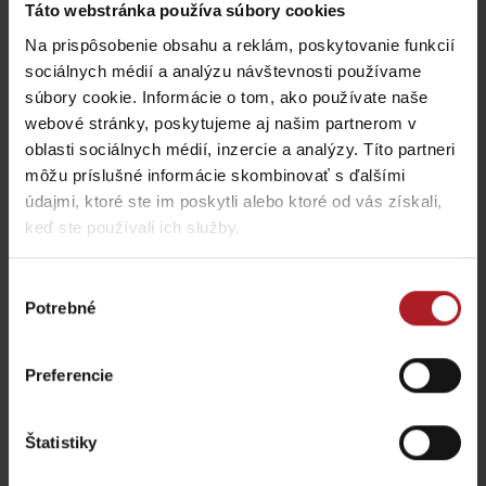
Táto webstránka používa súbory cookies
Na prispôsobenie obsahu a reklám, poskytovanie funkcií
Viac informácií o Liptov region karte aj v
sociálnych médií a analýzu návštevnosti používame
našich Liptov News
súbory cookie. Informácie o tom, ako používate naše
webové stránky, poskytujeme aj našim partnerom v
oblasti sociálnych médií, inzercie a analýzy. Títo partneri
Prosím, pre zobrazenie videa,
akceptujte cookies pre
môžu príslušné informácie skombinovať s ďalšími
marketing.
údajmi, ktoré ste im poskytli alebo ktoré od vás získali,
keď ste používali ich služby.
Výber
Potrebné
súhlasu
Preferencie
Štatistiky
Prosím, pre zobrazenie videa,
akceptujte cookies pre