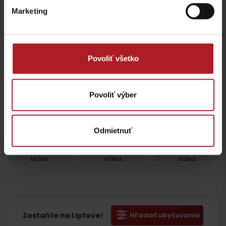
marketing.
Marketing
Povoliť všetko
Povoliť výber
Odmietnuť
Prosím, pre
Prosím, pre
Prosím, pre
zobrazenie
zobrazenie
zobrazenie
videa,
videa,
videa,
akceptujte
akceptujte
akceptujte
Odchod
cookies
cookies
cookies
pre
pre
pre
marketing.
marketing.
marketing.
Zostaňte na Liptove!
Hľadať ubytovanie