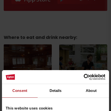
Where to eat and drink nearby:
Jánošík’s hut
Vlnka Restaurant
Liptovská Osada
Liptovská Osada
Consent
Details
About
This website uses cookies