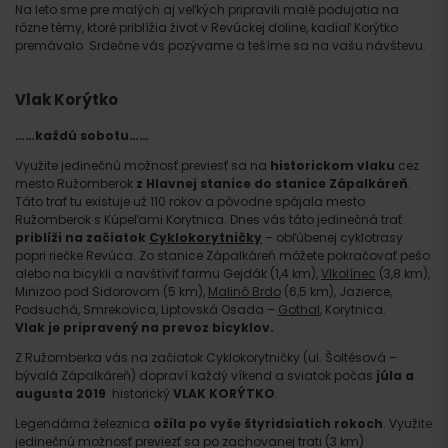
Na leto sme pre malých aj veľkých pripravili malé podujatia na
rôzne témy, ktoré priblížia život v Revúckej doline, kadiaľ Korýtko
premávalo. Srdečne vás pozývame a tešíme sa na vašu návštevu.
Vlak Korýtko
……každú sobotu……
Využite jedinečnú možnosť previesť sa na
historickom vlaku
cez
mesto Ružomberok
z Hlavnej stanice do stanice Zápalkáreň
.
Táto trať tu existuje už 110 rokov a pôvodne spájala mesto
Ružomberok s Kúpeľami Korytnica. Dnes vás táto jedinečná trať
priblíži na začiatok
Cyklokorytničky
– obľúbenej cyklotrasy
popri riečke Revúca. Zo stanice Zápalkáreň môžete pokračovať pešo
alebo na bicykli a navštíviť farmu Gejdák (1,4 km),
Vlkolínec
(3,8 km),
Minizoo pod Sidorovom (5 km),
Malinô Brdo
(6,5 km), Jazierce,
Podsuchá, Smrekovica, Liptovská Osada –
Gothal
, Korytnica.
Vlak je pripravený na prevoz bicyklov.
Z Ružomberka vás na začiatok Cyklokorytničky (ul. Šoltésová –
bývalá Zápalkáreň) dopraví každý víkend a sviatok počas
júla a
augusta 2019
historický
VLAK KORÝTKO
.
Legendárna železnica
ožila po vyše štyridsiatich rokoch
. Využite
jedinečnú možnosť previezť sa po zachovanej trati (3 km)