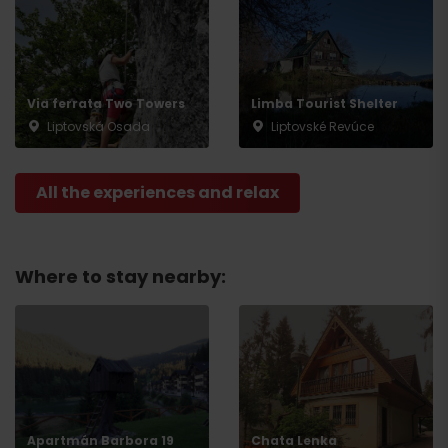
Departure
Via ferrata Two Towers
Limba Tourist Shelter
Liptovská Osada
Liptovské Revúce
All the experiences and relax
Where to stay nearby:
Apartmán Barbora 19
Chata Lenka