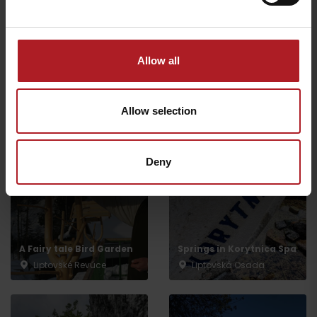
Allow all
NP Great Fatra,
Mountain hotel Kralova
studna – ebike charging
Donovaly, Koliba Goral –
station
ebike charging station
Allow selection
Dolný Harmanec
Donovaly
Deny
A Fairy tale Bird Garden
Springs in Korytnica Spa
Liptovské Revúce
Liptovská Osada