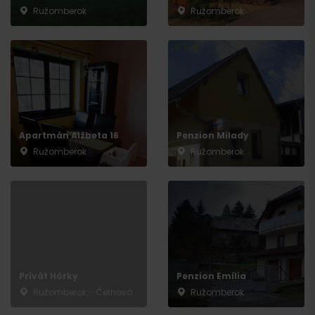
Ružomberok
Ružomberok
Apartmán Alžbeta 16
Penzion Milady
Ružomberok
Ružomberok
Privát Hôrky
Penzion Emília
Ružomberok - Černová
Ružomberok