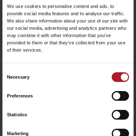
We use cookies to personalise content and ads, to
provide social media features and to analyse our traffic.
Restaurant and café
SMREK
GOTHAL Koliba Liptov
We also share information about your use of our site with
Liptovská Osada
Liptovská Osada
our social media, advertising and analytics partners who
may combine it with other information that you’ve
provided to them or that they’ve collected from your use
of their services.
Consent
Koliba Bodega
Necessary
Selection
Smrekovica restaurant
Ružomberok -
Ľubochňa
Podsuchá
Preferences
All the places to eat and drink
Statistics
Aktivity a relax v gh blízkosti:
Marketing