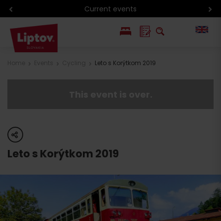
Current events
PL
Home
Events
Cycling
Leto s Korýtkom 2019
SK
This event is over.
share
Leto s Korýtkom 2019