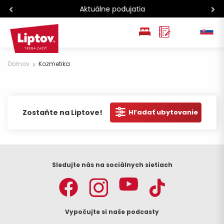
Aktuálne podujatia
EN
Domov
Kozmetika
PL
Zostaňte na Liptove!
Hľadať ubytovanie
Sledujte nás na sociálnych sietiach
Vypočujte si naše podcasty