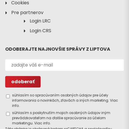
Cookies
Pre partnerov
Login LRC
Login CRS
Odchod
ODOBERAJTE NAJNOVŠIE SPRÁVY Z LIPTOVA
súhlasím so spracúvaním osobných údajov pre účely
informovania o novinkách, zľavách a iných marketing.
Viac
info.
súhlasím s poskytnutím mojich osobných údajov iným
prevádzkovateľom na ďalšie spracúvanie za účelom
marketingu.
Viac info.
Táto stránka je chránená testom reCAPTCHA a spoločnosťou