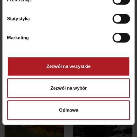
Statystyka
Trawertyny
Marketing
Beszeniowskie
Lotnisko Jasná
Bešeňová
Dúbrava
Zezwól na wszystkie
Všetky zážitky a relax
Zezwól na wybór
Gdzie się zatrzymać w pobliżu:
Odmowa