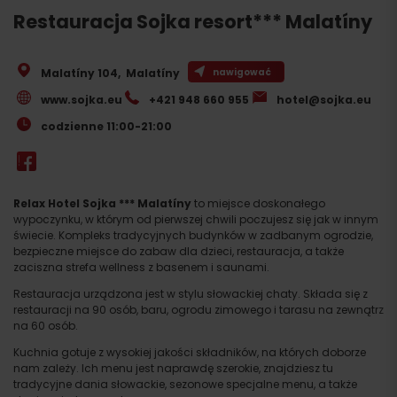
Restauracja Sojka resort*** Malatíny
Malatíny 104
,
Malatíny
nawigować
www.sojka.eu
+421 948 660 955
hotel@sojka.eu
codzienne 11:00-21:00
Relax Hotel Sojka *** Malatíny
to miejsce doskonałego
wypoczynku, w którym od pierwszej chwili poczujesz się jak w innym
świecie. Kompleks tradycyjnych budynków w zadbanym ogrodzie,
bezpieczne miejsce do zabaw dla dzieci, restauracja, a także
zaciszna strefa wellness z basenem i saunami.
Restauracja urządzona jest w stylu słowackiej chaty. Składa się z
restauracji na 90 osób, baru, ogrodu zimowego i tarasu na zewnątrz
na 60 osób.
Kuchnia gotuje z wysokiej jakości składników, na których doborze
nam zależy. Ich menu jest naprawdę szerokie, znajdziesz tu
tradycyjne dania słowackie, sezonowe specjalne menu, a także