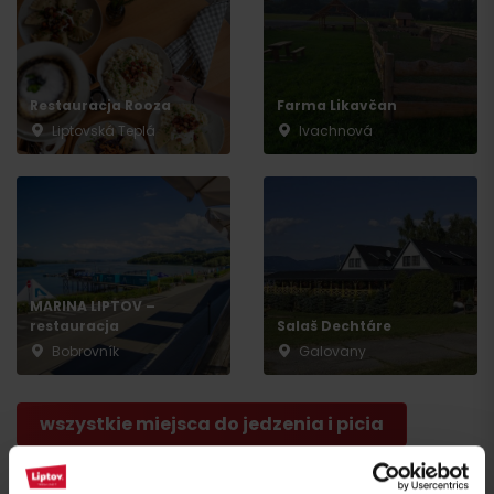
Przyjazd
Restauracja Rooza
Farma Likavčan
Liptovská Teplá
Ivachnová
MARINA LIPTOV –
restauracja
Salaš Dechtáre
Bobrovník
Galovany
wszystkie miejsca do jedzenia i picia