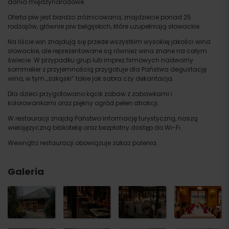
dania międzynarodowe.
Oferta piw jest bardzo zróżnicowana, znajdziecie ponad 25
rodzajów, głównie piw belgijskich, które uzupełniają słowackie.
Na liście win znajdują się przede wszystkim wysokiej jakości wina
słowackie, ale reprezentowane są również wina znane na całym
świecie. W przypadku grup lub imprez firmowych nadworny
sommelier z przyjemnością przygotuje dla Państwa degustację
wina, w tym „zakąski” takie jak sabra czy dekantacja.
Dla dzieci przygotowano kącik zabaw z zabawkami i
kolorowankami oraz piękny ogród pełen atrakcji.
W restauracji znajdą Państwo informację turystyczną, naszą
wielojęzyczną bibliotekę oraz bezpłatny dostęp do Wi-Fi.
Wewnątrz restauracji obowiązuje zakaz palenia.
Galeria