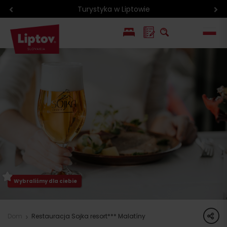
Turystyka w Liptowie
EN
SK
Wybraliśmy dla ciebie
share
Dom
Restauracja Sojka resort*** Malatíny