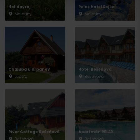
Holidayraj
Relax hotel Sojka
Malatíny
Malatíny
Chalupa u Urbanov
Hotel Bešeňová
Ľubeľa
Bešeňová
Wyjazd
River Cottage Bešeňová
Apartmán RELAX
Bešeňová
Bešeňová