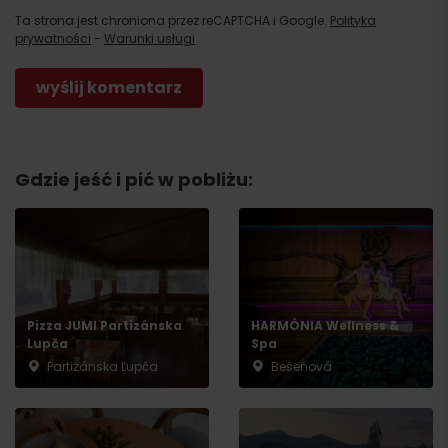
Ta strona jest chroniona przez reCAPTCHA i Google.
Polityka
prywatności
-
Warunki usługi
Gdzie jeść i pić w pobliżu:
Pizza JUMI Partizánska
HARMÓNIA Wellness &
Lupča
Spa
Partizánska Ľupča
Bešeňová