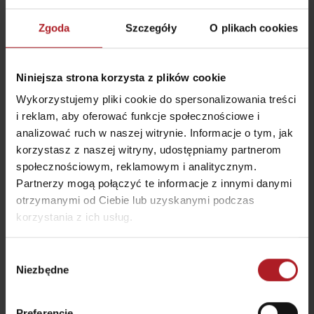
Atrakcje i relaks w pobliżu:
Zgoda
Szczegóły
O plikach cookies
Niniejsza strona korzysta z plików cookie
Wykorzystujemy pliki cookie do spersonalizowania treści
i reklam, aby oferować funkcje społecznościowe i
Wellness Sojka
Trawertyny Sliač
analizować ruch w naszej witrynie. Informacje o tym, jak
Malatíny
Liptovské Sliače
korzystasz z naszej witryny, udostępniamy partnerom
społecznościowym, reklamowym i analitycznym.
Partnerzy mogą połączyć te informacje z innymi danymi
otrzymanymi od Ciebie lub uzyskanymi podczas
korzystania z ich usług.
Restauracja Culinaria
Piekarnia i zakład
Wybór
Bešeňová
mięsny U ŇAŇA
Niezbędne
zgody
Bešeňová
Ivachnová
Preferencje