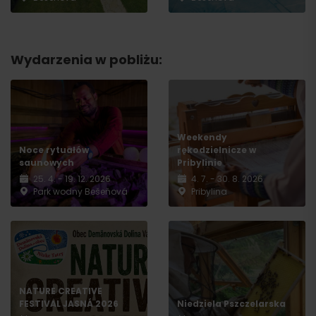
Wydarzenia w pobliżu:
Weekendy
Noce rytuałów
rękodzielnicze w
saunowych
Pribylinie
25. 4. - 19. 12. 2026
4. 7. - 30. 8. 2026
Park wodny Bešeňová
Pribylina
NATURE CREATIVE
FESTIVAL JASNÁ 2026
Niedziela Pszczelarska