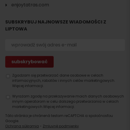
enjoytatras.com
Szukaj
SUBSKRYBUJ NAJNOWSZE WIADOMOŚCI Z
noclegu
LIPTOWA
Zgadzam się przetwarzać dane osobowe w celach
informacyjnych, rabatów i innych celów marketingowych.
Więcej informacji.
Wyrażam zgodę na przekazywanie moich danych osobowych
innym operatorom w celu dalszego przetwarzania w celach
marketingowych.
Więcej informacji.
Táto stránka je chránená testom reCAPTCHA a spoločnosťou
Google.
Ochrana súkromia
-
Zmluvné podmienky