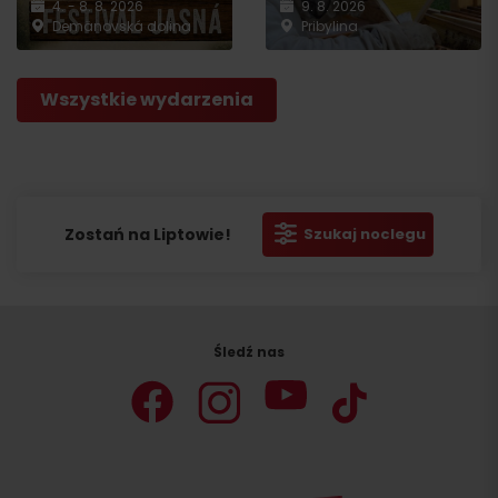
4. - 8. 8. 2026
9. 8. 2026
Demänovská dolina
Pribylina
Wszystkie wydarzenia
Zostań na Liptowie!
Szukaj noclegu
Śledź nas