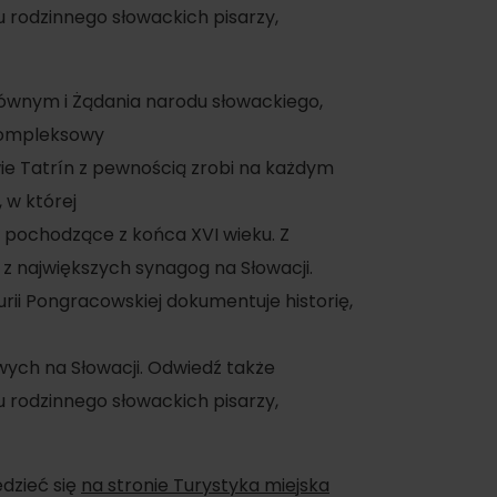
rodzinnego słowackich pisarzy,
łównym i Żądania narodu słowackiego,
kompleksowy
e Tatrín z pewnością zrobi na każdym
 w której
ne pochodzące z końca XVI wieku. Z
 z największych synagog na Słowacji.
ii Pongracowskiej dokumentuje historię,
ych na Słowacji. Odwiedź także
rodzinnego słowackich pisarzy,
on
dzieć się
na stronie Turystyka miejska