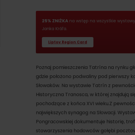
25% ZNIŻKA
na wstęp na wszystkie wysta
Janka Kráľa.
Liptov Region Card
Poznaj pomieszczenia Tatrína na rynku g
gdzie położono podwaliny pod pierwszy 
Słowaków. Na wystawie Tatrín z pewności
Historyczna Tranosca, w której znajdują si
d for this source.
pochodzące z końca XVI wieku.Z pewnością
największych synagog na Słowacji. Wystaw
Pongracowskiej dokumentuje historię, tro
stowarzyszenia hodowców gołębi pocztow