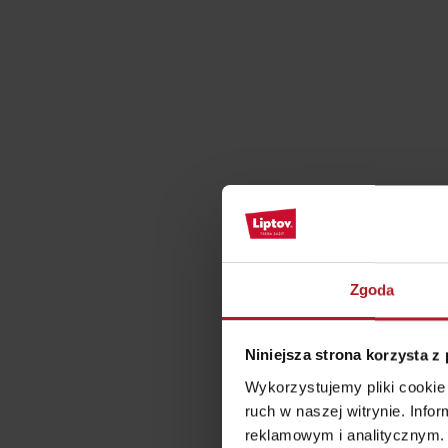
według pory roku
WYKAZ ATRAKCJI DLA DZIECI
KAMERY
Jasná Nízke Tatry
Chopok w zimę
Zgoda
Niniejsza strona korzysta z
Wykorzystujemy pliki cookie 
ruch w naszej witrynie. Inf
reklamowym i analitycznym. 
Lista produktów