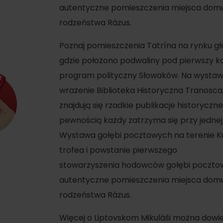
autentyczne pomieszczenia miejsca domu 
rodzeństwa Rázus.
Poznaj pomieszczenia Tatrína na rynku g
gdzie położono podwaliny pod pierwszy 
program polityczny Słowaków. Na wystawi
wrażenie Biblioteka Historyczna Tranosca,
znajdują się rzadkie publikacje historycz
pewnością każdy zatrzyma się przy jednej
Wystawa gołębi pocztowych na terenie Kur
trofea i powstanie pierwszego
stowarzyszenia hodowców gołębi pocztow
Zasady przebywania w
Ratownictwo
górach
autentyczne pomieszczenia miejsca domu 
ubezpieczeniowe w
górach z Liptov Regi
rodzeństwa Rázus.
Card i Generali
Więcej o Liptovskom Mikuláši można dowie