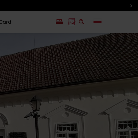
 Card
EN
SK
ín i inne
Smaki i życie
Wlkolinec –
pozycje
Liptowa
Zabytek
UNESCO