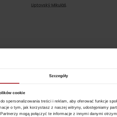
Liptovský Mikuláš
.
według wieku dzieci
Punkt widokowy
Aquapark Tatralan
Svätojánska
Szczegóły
rozhľadňa
miejscowość Liptovský
Ján
 plików cookie
do spersonalizowania treści i reklam, aby oferować funkcje sp
ormacje o tym, jak korzystasz z naszej witryny, udostępniamy p
Partnerzy mogą połączyć te informacje z innymi danymi otrzym
Gdzie kupić?
Liptowskie dro