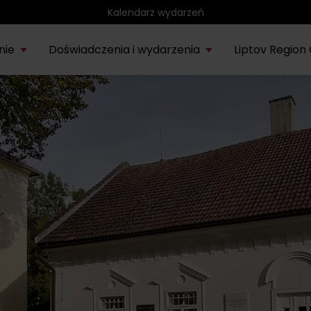
Region rowerowy
nie
Doświadczenia i wydarzenia
Liptov Region
Park wodny Bešeňová
SIE
rmacje o
Liptowskie
Region
Kompas
Nieznany
Tatr
Noce rytuałów
22.
onie Liptów
muzeum
rowerowy
historyczny
Liptów
eks
saunowych
Vodný park Tatralandia
LIP
Tropikalna noc w
04.
Tatralandii – letnia
edycja specjalna
SIE
Demänovská dolina
08.
Lato pod Chopokiem