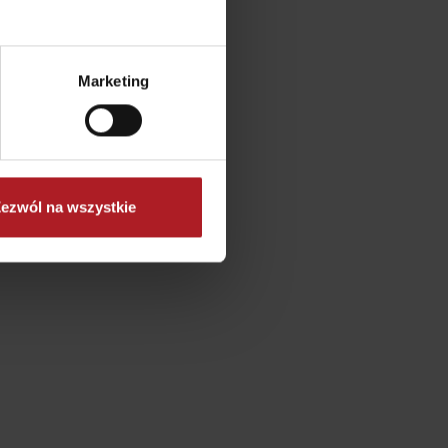
Marketing
ezwól na wszystkie
No data found for this source.