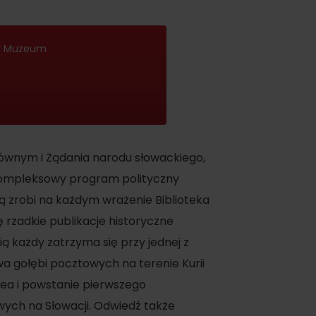
wy Muzeum
łównym i Żądania narodu słowackiego,
kompleksowy program polityczny
ą zrobi na każdym wrażenie Biblioteka
ę rzadkie publikacje historyczne
 każdy zatrzyma się przy jednej z
a gołębi pocztowych na terenie Kurii
fea i powstanie pierwszego
ych na Słowacji. Odwiedź także