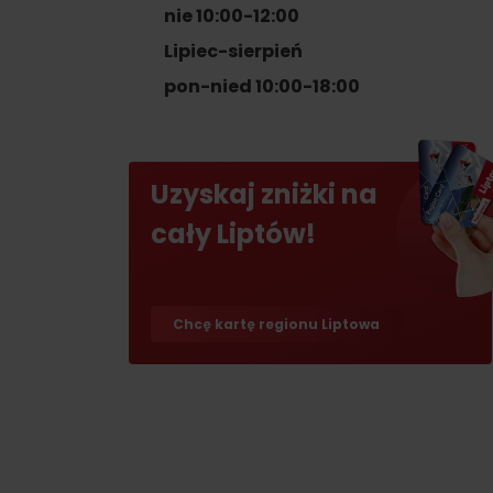
skarb w Rużomberku?
nie 10:00-12:00
Liptov Region Card!
Znajdź go razem z
Lipiec-sierpień
Liptov Region Card!
pon-nied 10:00-18:00
Uzyskaj zniżki na
cały Liptów!
VŠETKY ČLÁNKY
VŠETKY ČLÁNKY
Chcę kartę regionu Liptowa
Pogoda i kamery