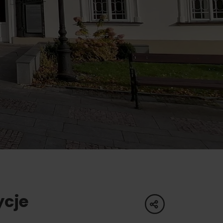
oświadczenia
a
dne
tura
ycje
share