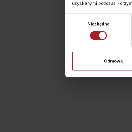
uzyskanymi podczas korzysta
regionalnych
O MARCE PRODUKTOWEJ LIPTOVA
Wybór
NAJLEPSZE ATRAKCJE
Niezbędne
zgody
No posts found.
Potrzebujesz wypożyczyć narty lub row
Wypożyczalnie
Odmowa
Usługi
VIAC O NEPOZNANÝCH MIESTACH LIP