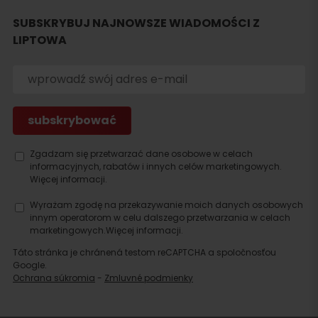
Szukaj
SUBSKRYBUJ NAJNOWSZE WIADOMOŚCI Z
noclegu
LIPTOWA
Zgadzam się przetwarzać dane osobowe w celach
informacyjnych, rabatów i innych celów marketingowych.
Więcej informacji.
Wyrażam zgodę na przekazywanie moich danych osobowych
innym operatorom w celu dalszego przetwarzania w celach
marketingowych.
Więcej informacji.
Táto stránka je chránená testom reCAPTCHA a spoločnosťou
Google.
Ochrana súkromia
-
Zmluvné podmienky