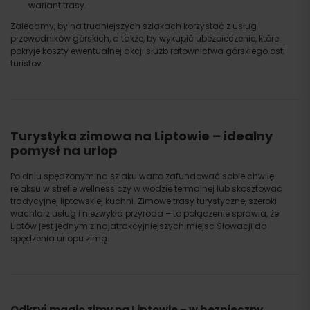
wariant trasy.
Zalecamy, by na trudniejszych szlakach korzystać z usług
przewodników górskich, a także, by wykupić ubezpieczenie, które
pokryje koszty ewentualnej akcji służb ratownictwa górskiego.osti
turistov.
Turystyka zimowa na Liptowie – idealny
pomysł na urlop
Po dniu spędzonym na szlaku warto zafundować sobie chwilę
relaksu w strefie wellness czy w wodzie termalnej lub skosztować
tradycyjnej liptowskiej kuchni. Zimowe trasy turystyczne, szeroki
wachlarz usług i niezwykła przyroda – to połączenie sprawia, że
Liptów jest jednym z najatrakcyjniejszych miejsc Słowacji do
spędzenia urlopu zimą.
Odkryj magię zimy na Liptowie – w bezpieczny