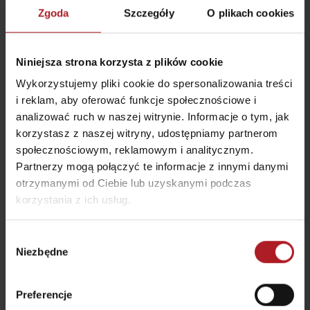
Zgoda
Szczegóły
O plikach cookies
Niniejsza strona korzysta z plików cookie
Wykorzystujemy pliki cookie do spersonalizowania treści
i reklam, aby oferować funkcje społecznościowe i
analizować ruch w naszej witrynie. Informacje o tym, jak
Dlaczego warto wybrać zimową turystykę na
korzystasz z naszej witryny, udostępniamy partnerom
Liptowie?
społecznościowym, reklamowym i analitycznym.
Partnerzy mogą połączyć te informacje z innymi danymi
Różnorodność terenu
– miejsce idealne zarówno na krótkie
rodzinne spacery, jak trudniejsze wysokogórskie wyprawy.
otrzymanymi od Ciebie lub uzyskanymi podczas
Urzekające widoki
– ośnieżone szczyty, zamarznięte
korzystania z ich usług.
wodospady i panoramy, które zimą wyglądają zupełnie inaczej
niż w pozostałych porach roku.
Łatwa dostępność usług
– ośrodki turystyczne, wellness,
Wybór
aquaparki i różnorodne formy zakwaterowania.
Niezbędne
zgody
K najobľúbenejším zimným cieľom patria
Žiarska dolina
,
Demänovská dolina
,
symbolický cintorín pod Barancom
či výstupy
na horské chaty, ktoré ponúkajú bezpečné zázemie.
Preferencje