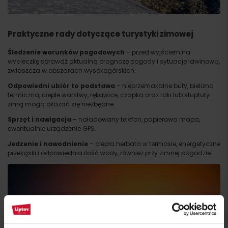
Przyjazd
Praktyczne rady dotyczące turystyki zimowej
Śledzenie warunków pogodowych
– przed wyjściem na
wycieczkę sprawdź aktualną prognozę pogody i sytuację lawinową,
zwłaszcza w obszarach wysokogórskich.
Odpowiedni ubiór to podstawa
– nieprzemakalne buty, bielizna
termiczna, ciepłe warstwy, rękawice, czapka oraz raki lub stuptuty
zimą mogą okazać się niezbędne.
Sprzęt i nawigacja
– naładowany telefon, papierowa mapa,
ewentualnie urządzenie GPS.
Jedzenie i nawodnienie
– ciepła herbata w termosie, energetyczne
przekąski i odpowiednia ilość wody, również przy zimnej pogodzie.