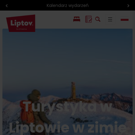
Kalendarz wydarzeń
EN
SK
Turystyka w
Liptowie w zimie