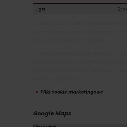
_ga
2ro
– Tieto súbory cookie umožňujú analyzova
Napríklad poskytnú informácie o tom, ak
ktoré Prevádzkovateľ poskytuje.
–
Rozsah spracúvaných analytických súboro
a nového používateľa; Priemerný čas str
systém používateľského zariadenia; Typ 
navštívenej stránky; … .
Pliki cookie marketingowe
Google Maps