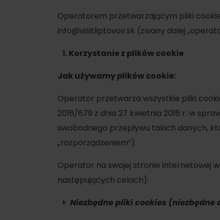
Jeśli burczy ci w żołądku
Operatorem przetwarzającym pliki cookie j
Restauracje
info@visitliptovov.sk (zwany dalej „operat
Kawiarnie
Korzystanie z plików cookie
Browary i winiarnie
Jak używamy plików cookie:
Tradycyjna kuchnia
Operator przetwarza wszystkie pliki cooki
2016/679 z dnia 27 kwietnia 2016 r. w sp
swobodnego przepływu takich danych, któ
„rozporządzeniem”).
No data found for this source.
No data foun
Operator na swojej stronie internetowej w
następujących celach):
Gdzie znajduje się
Niezbędne pliki cookies (niezbędne
skarb w Rużomberku?
Gdzie znajduje się
Znajdź go razem z