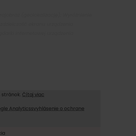
ajobraz (geolokalizację); Wyróżnienie
ozdzielczość ekranu urządzenia
ądarki internetowej urządzenia
 stránok.
Čítaj viac
gle Analyticssvyhlásenie o ochrane
ia