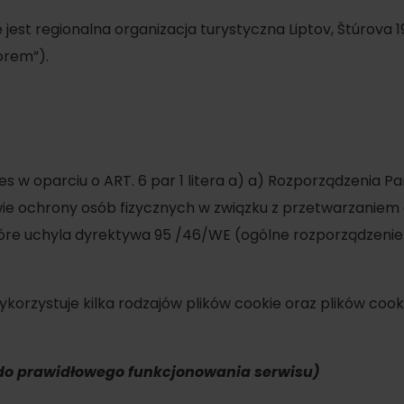
est regionalna organizacja turystyczna Liptov, Štúrova 1
orem”).
es w oparciu o ART. 6 par 1 litera a) a) Rozporządzenia P
rawie ochrony osób fizycznych w związku z przetwarzanie
re uchyla dyrektywa 95 /46/WE (ogólne rozporządzenie 
d for this source.
ykorzystuje kilka rodzajów plików cookie oraz plików coo
 do prawidłowego funkcjonowania serwisu)