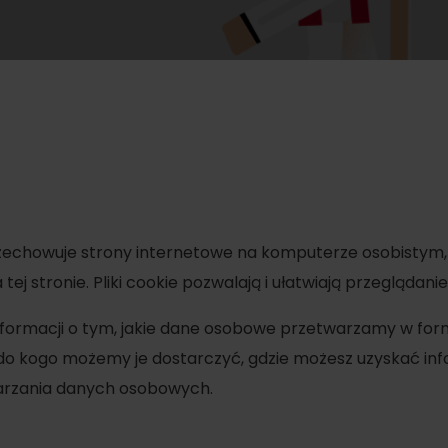
SIE
Ružomberok
21.
Lato z Korýtkiem 2026
WYKAZ CENTRÓW INFORMACYJNYCH
Program dla pracowników
 O REGIONIE
SZYSTKIE WYDARZENIA
Obiekty konferencyjne
Teambuildingy
Zimowe sporty
Wybierz rodzaj d
Wszystkie
Narciarstwo
przechowuje strony internetowe na komputerze osobistym, 
Parki wodne
Skialpinizm
ej stronie. Pliki cookie pozwalają i ułatwiają przeglądanie
Wellness i sp
Narciarstwo biegowe
nformacji o tym, jakie dane osobowe przetwarzamy w formi
Atrakcje wo
 do kogo możemy je dostarczyć, gdzie możesz uzyskać in
Turystyka w zimie
Historia i kul
warzania danych osobowych.