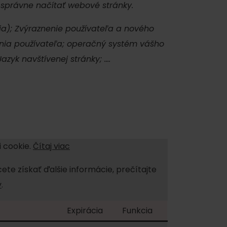
 správne načítať webové stránky.
a); Zvýraznenie používateľa a nového
enia používateľa; operačný systém vášho
zyk navštívenej stránky; ….
 cookie.
Čítaj viac
cete získať ďalšie informácie, prečítajte
v
.
on
Expirácia
Funkcia