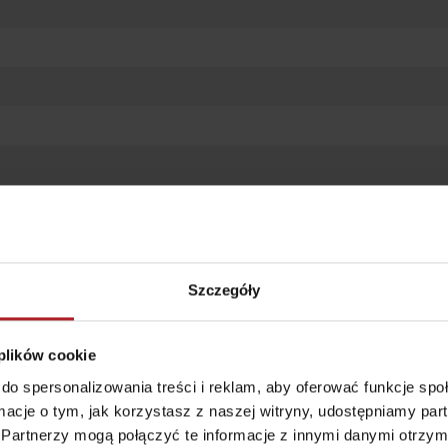
według wieku dzieci
Punkt widokowy
Aquapark Tatralan
Svätojánska
Szczegóły
rozhľadňa
miejscowość Liptovský
Ján
 plików cookie
do spersonalizowania treści i reklam, aby oferować funkcje sp
ormacje o tym, jak korzystasz z naszej witryny, udostępniamy p
Partnerzy mogą połączyć te informacje z innymi danymi otrzym
Gdzie kupić?
Liptowskie dro