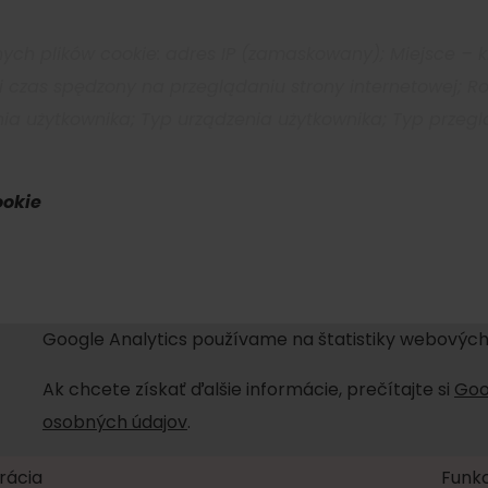
No data found for this source.
ych plików cookie: adres IP (zamaskowany); Miejsce – kr
i czas spędzony na przeglądaniu strony internetowej; R
ia użytkownika; Typ urządzenia użytkownika; Typ przegl
ookie
Google Analytics používame na štatistiky webových
Ak chcete získať ďalšie informácie, prečítajte si
Goo
d for this source.
No data found for this source.
osobných údajov
.
No data found for this source.
rácia
Funkc