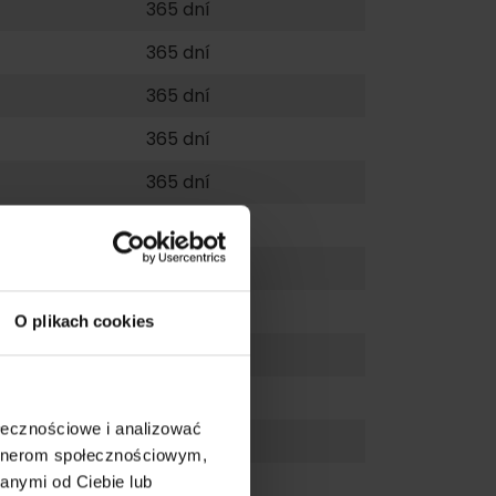
365 dní
365 dní
365 dní
365 dní
365 dní
365 dní
365 dní
dia
O plikach cookies
ołecznościowe i analizować
artnerom społecznościowym,
anymi od Ciebie lub
by