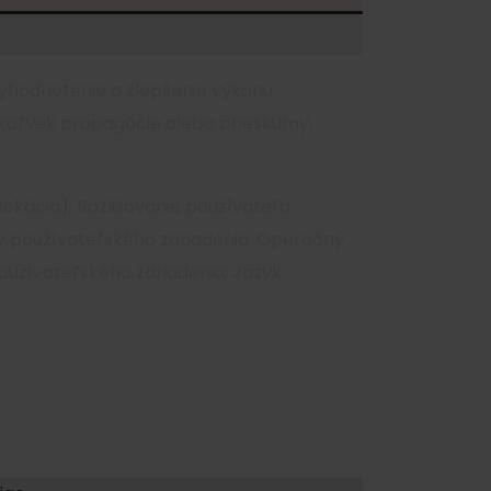
yhodnotenie a zlepšenie výkonu.
ékoľvek propagácie alebo prieskumy,
okácia); Rozlišovanie používateľa
y používateľského zariadenia; Operačný
oužívateľského zariadenia; Jazyk