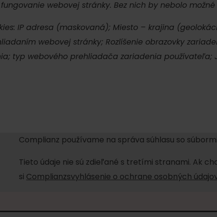
 fungovanie webovej stránky. Bez nich by nebolo možné
s: IP adresa (maskovaná); Miesto – krajina (geolokáci
hliadaním webovej stránky; Rozlíšenie obrazovky zariad
ia; typ webového prehliadača zariadenia používateľa; Ja
Complianz používame na správa súhlasu so súbormi
Tieto údaje nie sú zdieľané s tretími stranami. Ak ch
Zasady przebywania w
Ratownictwo
górach
ubezpieczeniowe w
si
Complianzsvyhlásenie o ochrane osobných údajo
górach z Liptov Regi
Card i Generali