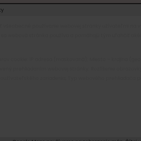
ky
ť všeobecné používanie webovej stránky užívateľmi na v
o sa webová stránka používa a pomáhajú tým uľahčiť ak
v cookie: IP adresa (maskovaná); Miesto – krajina (geol
ávený prehliadaním webovej stránky; Rozlíšenie obrazovk
používateľského zariadenia; Typ webového prehliadača p