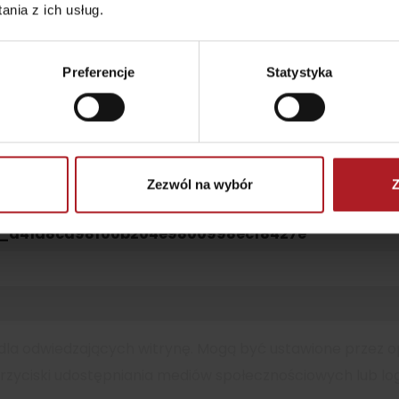
nia z ich usług.
8a4d90e0465be3d594
d1357c7625ca2676846c
Preferencje
Statystyka
7625ca2676846c
er?
Zezwól na wybór
Z
_d41d8cd98f00b204e9800998ecf8427e
i dla odwiedzających witrynę. Mogą być ustawione przez o
, przyciski udostępniania mediów społecznościowych lub lo
TOVA