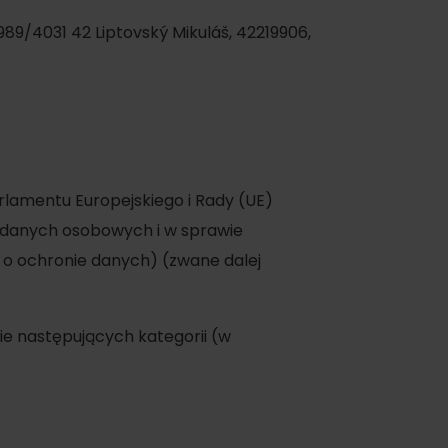
989/4031 42 Liptovský Mikuláš, 42219906,
arlamentu Europejskiego i Rady (UE)
m danych osobowych i w sprawie
o ochronie danych) (zwane dalej
kie następujących kategorii (w