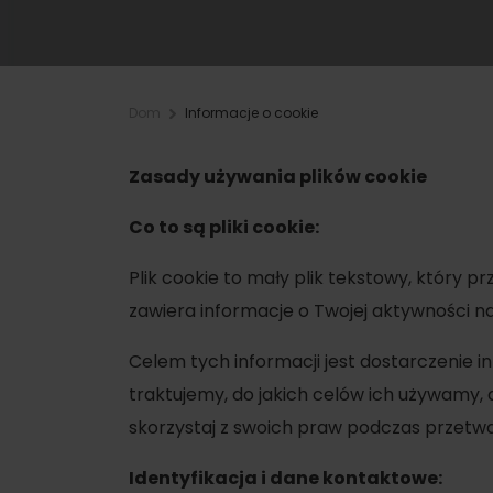
Planowanie dla firm
Dom
Informacje o cookie
Zaplanuj wakacje
WIĘCEJ
W
Planowanie wakacji
Zasady używania plików cookie
Letnie sporty
Zarezerwuj pokoje
Co to są pliki cookie:
Kemping
Turystyka
Plik cookie to mały plik tekstowy, który 
Ze zwierzętami
Kolarstwo
zawiera informacje o Twojej aktywności na t
Ze zniżkami
Wspinaczka
Celem tych informacji jest dostarczenie i
Sporty wodne
traktujemy, do jakich celów ich używamy,
Nordic walking
skorzystaj z swoich praw podczas przet
Identyfikacja i dane kontaktowe: