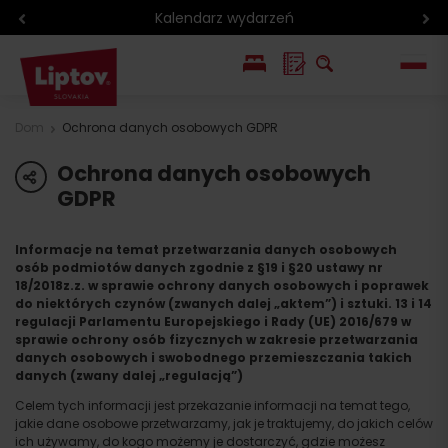
Kalendarz wydarzeń
EN
Dom
Ochrona danych osobowych GDPR
SK
Ochrona danych osobowych
share
GDPR
Informacje na temat przetwarzania danych osobowych
osób podmiotów danych zgodnie z §19 i §20 ustawy nr
18/2018z.z. w sprawie ochrony danych osobowych i poprawek
do niektórych czynów (zwanych dalej „aktem”) i sztuki. 13 i 14
regulacji Parlamentu Europejskiego i Rady (UE) 2016/679 w
sprawie ochrony osób fizycznych w zakresie przetwarzania
danych osobowych i swobodnego przemieszczania takich
danych (zwany dalej „regulacją”)
Celem tych informacji jest przekazanie informacji na temat tego,
jakie dane osobowe przetwarzamy, jak je traktujemy, do jakich celów
ich używamy, do kogo możemy je dostarczyć, gdzie możesz