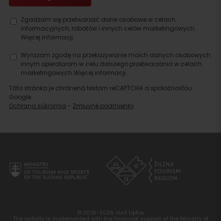
Zgadzam się przetwarzać dane osobowe w celach
informacyjnych, rabatów i innych celów marketingowych.
Więcej informacji.
Wyrażam zgodę na przekazywanie moich danych osobowych
innym operatorom w celu dalszego przetwarzania w celach
marketingowych.
Więcej informacji.
Táto stránka je chránená testom reCAPTCHA a spoločnosťou
Google.
Ochrana súkromia
-
Zmluvné podmienky
Szukaj
noclegu
© 2016-2026 Visit Liptov
The activity is implemented with the financial support of the Ministry of