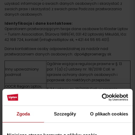
uzyskać informacje o swoich danych osobowych i skorzystać z
swoich praw i skorzystać z swoich praw Podczas przetwarzania
danych osobowych.
Identyfikacja i dane kontaktowe:
Operatorem przetwarzającym twoje dane osobowe to Klaster Liptov
– Turism Association, Štúrova 1989/41, 031 42 Liptovský Mikuláš, Ičo:
42 168 724, kontakt (info@visitliptov.sk, +421 44 55 65 401).
Dane kontaktowe osoby odpowiedzialnej za nadzór nad
przetwarzaniem danych osobowych: dpo4@proenergy.sk
Ogólnie wiążące regulacje prawne w § 13
Inny upoważniony
par. 1 (a) c) ustawy nr. 18/2018 Coll. w
podmiot
sprawie ochrony danych osobowych i
poprawek do niektórych przepisów
OOCR Region Liptov,
§ 34 ustawy nr. 18/2018 Coll. w sprawie
Štúrova 1989/41, 031
ochrony danych osobowych i poprawek do
42 Liptovský Mikuláš
niektórych przepisów
IČO: 42219906
Zgoda
Szczegóły
O plikach cookies
Przyjazd
Zostań na Liptowie!
Szukaj noclegu