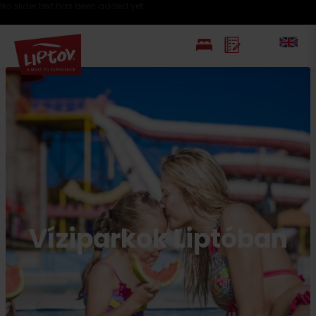
No slider text has been added yet.
Víziparkok Liptóban