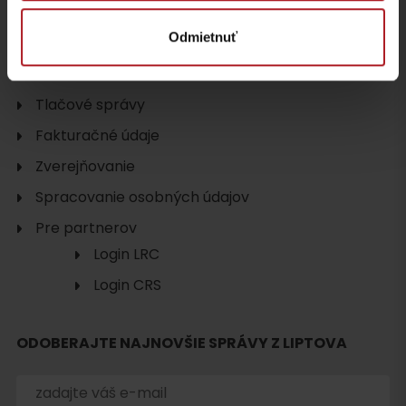
Odmietnuť
UŽITOČNÉ ODKAZY
Tlačové správy
Fakturačné údaje
Zverejňovanie
Spracovanie osobných údajov
Pre partnerov
Login LRC
Login CRS
ODOBERAJTE NAJNOVŠIE SPRÁVY Z LIPTOVA