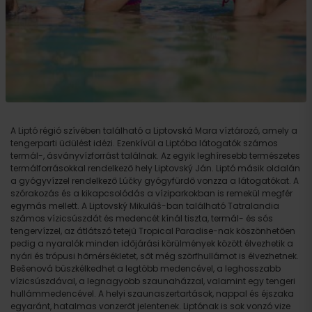
A Liptó régió szívében található a Liptovská Mara víztározó, amely a
tengerparti üdülést idézi. Ezenkívül a Liptóba látogatók számos
termál-, ásványvízforrást találnak. Az egyik leghíresebb természetes
termálforrásokkal rendelkező hely Liptovský Ján. Liptó másik oldalán
a gyógyvízzel rendelkező Lúčky gyógyfürdő vonzza a látogatókat. A
szórakozás és a kikapcsolódás a víziparkokban is remekül megfér
egymás mellett. A Liptovský Mikuláš-ban található Tatralandia
számos vízicsúszdát és medencét kínál tiszta, termál- és sós
tengervízzel, az átlátszó tetejű Tropical Paradise-nak köszönhetően
pedig a nyaralók minden időjárási körülmények között élvezhetik a
nyári és trópusi hőmérsékletet, sőt még szörfhullámot is élvezhetnek.
Bešenová büszkélkedhet a legtöbb medencével, a leghosszabb
vízicsúszdával, a legnagyobb szaunaházzal, valamint egy tengeri
hullámmedencével. A helyi szaunaszertartások, nappal és éjszaka
egyaránt, hatalmas vonzerőt jelentenek. Liptónak is sok vonzó vize