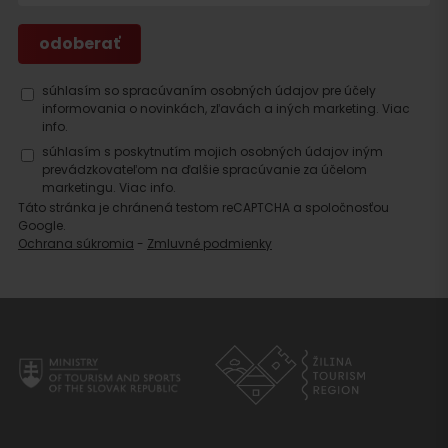
súhlasím so spracúvaním osobných údajov pre účely
informovania o novinkách, zľavách a iných marketing.
Viac
info.
súhlasím s poskytnutím mojich osobných údajov iným
prevádzkovateľom na ďalšie spracúvanie za účelom
marketingu.
Viac info.
Táto stránka je chránená testom reCAPTCHA a spoločnosťou
Hľadať
Google.
Ochrana súkromia
-
Zmluvné podmienky
ubytovanie