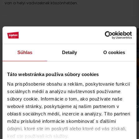
van a helyi vadvizeknek köszönhetően.
Príchod
Súhlas
Detaily
O cookies
Táto webstránka používa súbory cookies
Na prispôsobenie obsahu a reklám, poskytovanie funkcií
sociálnych médií a analýzu návštevnosti používame
súbory cookie. Informácie o tom, ako používate naše
webové stránky, poskytujeme aj našim partnerom v
Aquapark Tatralandia
Water park BEŠEŇ
Liptovský Mikuláš
Bešeňová
oblasti sociálnych médií, inzercie a analýzy. Títo partneri
môžu príslušné informácie skombinovať s ďalšími
údajmi, ktoré ste im poskytli alebo ktoré od vás získali,
keď ste používali ich služby.