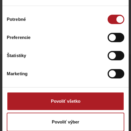
Výber
Potrebné
súhlasu
Stay in Liptov!
Hľadať ubytovanie
Preferencie
Štatistiky
Sledujte nás na sociálnych sietiach
Marketing
Vypočujte si naše podcasty
Povoliť všetko
Odchod
Povoliť výber