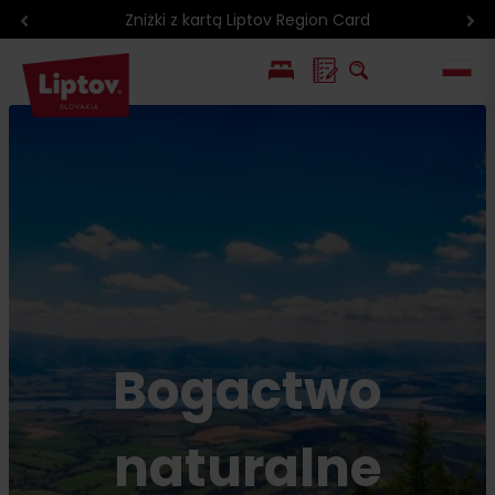
Kalendarz wydarzeń
EN
SK
Bogactwo
naturalne