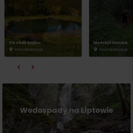
Zlá voda Rojkov
Medokýš Konská
Inne lokalizacje
Inne lokalizacje
Wodospady na Liptowie