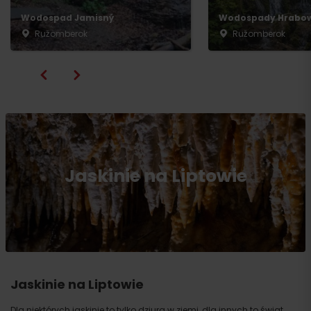
Wodospad Jamisný
Wodospady Hrabow
Ružomberok
Ružomberok
Jaskinie na Liptowie
Jaskinie na Liptowie
Dla niektórych jaskinie to tylko dziura w ziemi, dla innych to świat