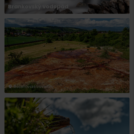
Brankovský vodopád
Wyjazd
Bešeňovské travertíny