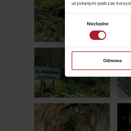
uzyskanymi podczas korzysta
regionalnych
O MARCE PRODUKTOWEJ LIPTOVA
Wybór
NAJLEPSZE ATRAKCJE
Niezbędne
zgody
No posts found.
Potrzebujesz wypożyczyć narty lub row
Wypożyczalnie
Odmowa
Usługi
VIAC O NEPOZNANÝCH MIESTACH LIP