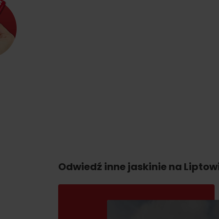
Zasady przebywania w
Ratownictwo
Odwiedź inne jaskinie na Liptow
górach
ubezpieczeniowe w
górach z Liptov Regi
Card i Generali