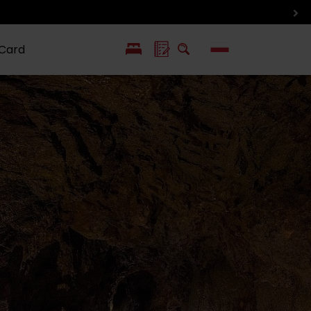
 Card
EN
SK
ín i inne
Smaki i życie
Wlkolinec –
pozycje
Liptowa
Zabytek
UNESCO