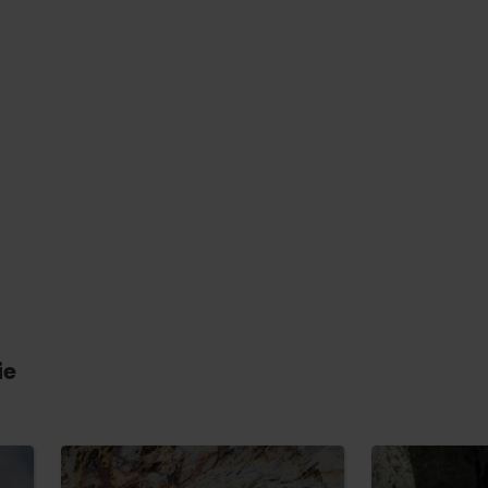
ie
on