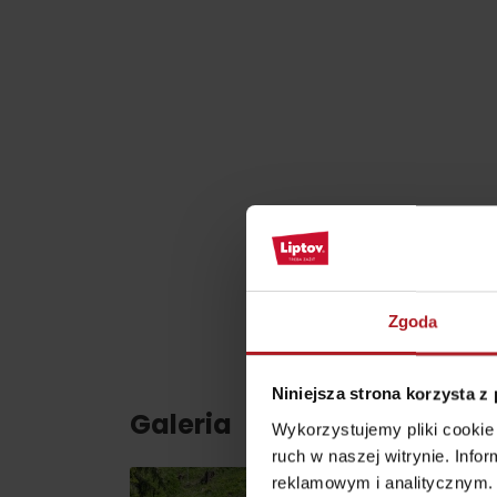
według pory roku
WYKAZ ATRAKCJI DLA DZIECI
KAMERY
Jasná Nízke Tatry
Chopok w zimę
Zgoda
Niniejsza strona korzysta z
Galeria
Wykorzystujemy pliki cookie 
ruch w naszej witrynie. Inf
reklamowym i analitycznym. 
Lista produktów