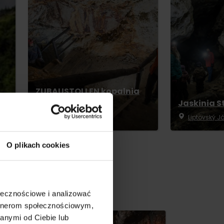
ZUBAUSTOLLEN kopalnia
Malužiná
Jaskinia 
Inne lokalizacje
Liptovský J
dia
O plikach cookies
ołecznościowe i analizować
artnerom społecznościowym,
anymi od Ciebie lub
by