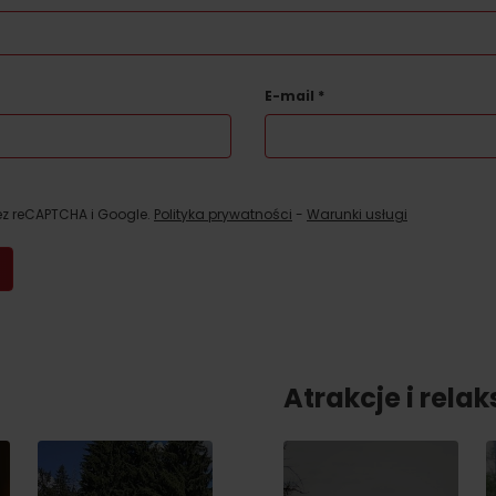
E-mail
*
ez reCAPTCHA i Google.
Polityka prywatności
-
Warunki usługi
Atrakcje i relak