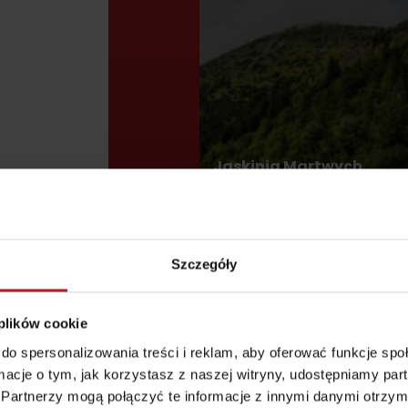
według wieku dzieci
Jaskinia Martwych
Nietoperzy
Inne lokalizacje
Punkt widokowy
Aquapark Tatralan
Svätojánska
Szczegóły
rozhľadňa
miejscowość Liptovský
Ján
 plików cookie
do spersonalizowania treści i reklam, aby oferować funkcje sp
ormacje o tym, jak korzystasz z naszej witryny, udostępniamy p
Partnerzy mogą połączyć te informacje z innymi danymi otrzym
Gdzie kupić?
Liptowskie dro