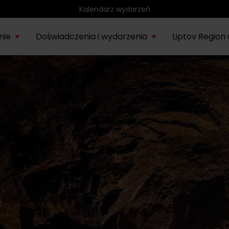
Region rowerowy
nie
Doświadczenia i wydarzenia
Liptov Region
Park wodny Bešeňová
SIE
rmacje o
Liptowskie
Region
Kompas
Nieznany
Tatr
Noce rytuałów
22.
onie Liptów
muzeum
rowerowy
historyczny
Liptów
eks
saunowych
Vodný park Tatralandia
LIP
Tropikalna noc w
04.
Tatralandii – letnia
edycja specjalna
SIE
Demänovská dolina
08.
Lato pod Chopokiem