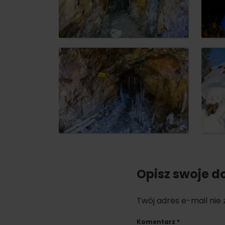
Nie masz samochodu i potrzebujesz
podwózki?
Ski&AquaBus
Transport lotniczy
Usługi taksówkowe
Transport autobusowy
Transport kolejowy
Opisz swoje d
No data foun
Twój adres e-mail nie
Komentarz
*