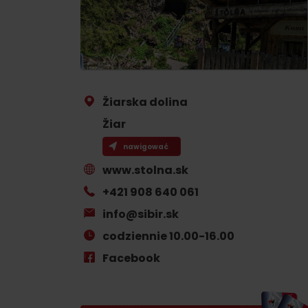
Jeśli burczy ci w żołądku
Restauracje
Kawiarnie
Browary i winiarnie
Žiarska dolina
Tradycyjna kuchnia
Žiar
nawigować
www.stolna.sk
+421 908 640 061
info@sibir.sk
No data found for this source.
No data foun
codziennie 10.00-16.00
Facebook
Gdzie znajduje się
skarb w Rużomberku?
Gdzie znajduje się
Znajdź go razem z