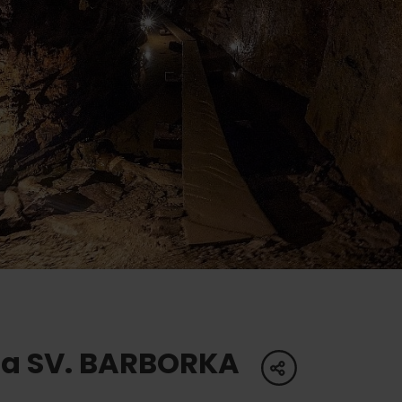
oświadczenia
a
dne
tura
zia SV. BARBORKA
share