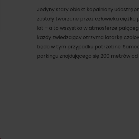
​Jedyny stary obiekt kopalniany udostrępn
zostały tworzone przez człowieka ciężką p
lat – a to wszystko w atmosferze paląceg
każdy zwiedzający otrzyma latarkę czołową
będą w tym przypadku potrzebne. Samo
parkingu znajdującego się 200 metrów od s
d for this source.