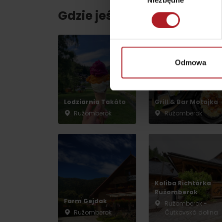
Niezbędne
zgody
Gdzie jeść i pić w pobliżu:
według pory roku
Odmowa
WYKAZ ATRAKCJI DLA DZIECI
KAMERY
Lodziarnia Takáto
Grill & Bar Motajka
Ružomberok
Ružomberok
Jasná Nízke Tatry
Chopok w zimę
Koliba Richtárka
Ružomberok
Farm Gejdak
Ružomberok -
Ružomberok
Čutkovská dolina