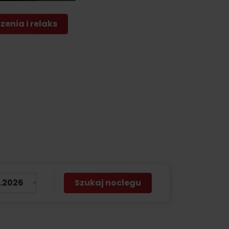
by
enia i relaks
Szukaj noclegu
No data found for this source.