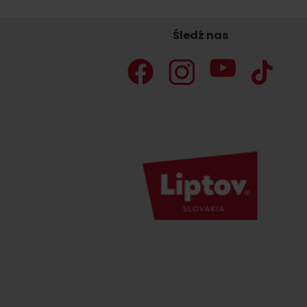
Śledź nas
Nie masz samochodu i potrzebujesz
podwózki?
Ski&AquaBus
Transport lotniczy
Usługi taksówkowe
Transport autobusowy
Transport kolejowy
No data foun