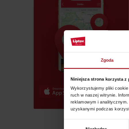
skarb w Rużomberku?
Liptov Region Card!
Znajdź go razem z
Liptov Region Card!
Zgoda
VŠETKY ČLÁNKY
VŠETKY ČLÁNKY
Niniejsza strona korzysta z
Wykorzystujemy pliki cookie 
ruch w naszej witrynie. Inf
Pogoda i kamery
reklamowym i analitycznym. 
uzyskanymi podczas korzysta
Wybór