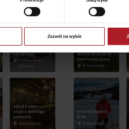
Preferencje
Statystyka
Aktivity a relax 
według wieku dzieci
Zezwól na wybór
Z
Restauracja U Nás
na Liptove
Malinô Brdo ski &
bike family park
Ružomberok -
Hrabovo
Ružomberok
Punkt widokowy
Aquapark Tatralan
Svätojánska
rozhľadňa
miejscowość Liptovský
Ján
Stará koliba –
Areal u dobrego
InterSKI Malinô
pasterza
Brdo
Ružomberok
Ružomberok