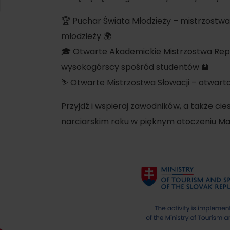
SIE
Ružomberok
21.
Lato z Korýtkiem 2026
🏆 Puchar Świata Młodzieży – mistrzostwa 
WYKAZ CENTRÓW INFORMACYJNYCH
młodzieży 🌍
🎓 Otwarte Akademickie Mistrzostwa Republ
Program dla pracowników
 O REGIONIE
SZYSTKIE WYDARZENIA
wysokogórscy spośród studentów 🏫
Obiekty konferencyjne
⛷️ Otwarte Mistrzostwa Słowacji – otwarta
Zimowe sporty
Teambuildingy
Wybierz rodzaj d
Przyjdź i wspieraj zawodników, a także ci
Narciarstwo
Wszystkie
narciarskim roku w pięknym otoczeniu Mal
Skialpinizm
Parki wodne
Narciarstwo biegowe
Wellness i s
Atrakcje wo
Turystyka w zimie
Historia i ku