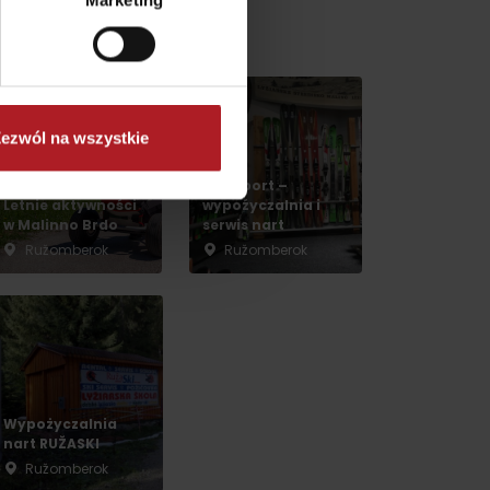
Marketing
v gh blízkosti:
ezwól na wszystkie
Lilly sport –
Letnie aktywności
wypoźyczalnia i
w Malinno Brdo
serwis nart
Ružomberok
Ružomberok
dia
Wypożyczalnia
nart RUŽASKI
Ružomberok