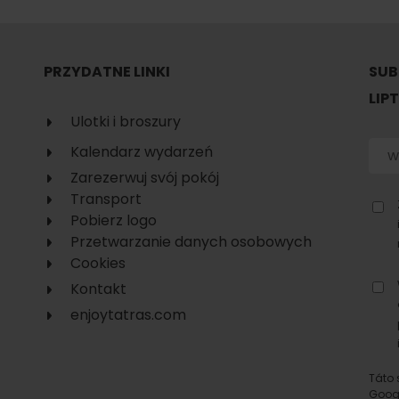
No data found for this source.
PRZYDATNE LINKI
SUB
LIP
Ulotki i broszury
Kalendarz wydarzeń
Zarezerwuj svój pokój
Transport
Pobierz logo
Przetwarzanie danych osobowych
Cookies
Kontakt
enjoytatras.com
d for this source.
No data found for this source.
No data found for this source.
Táto 
Goog