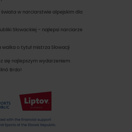
świata w narciarstwie alpejskim dla
iki Słowackiej – najlepsi narciarze
 walka o tytuł mistrza Słowacji
oświadczenia
esz się najlepszym wydarzeniem
inô Brdo!
pa
dne
ltura