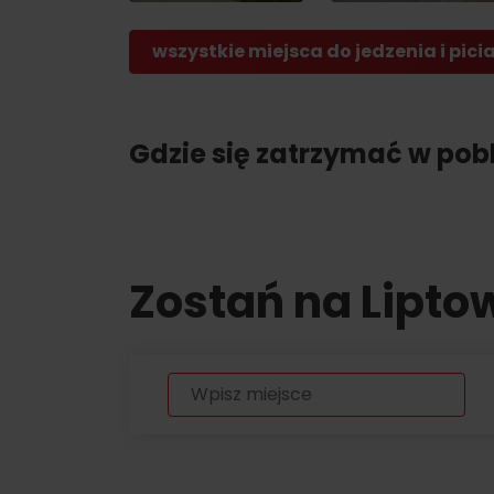
Lista produktów
regionalnych
wszystkie miejsca do jedzenia i pici
O MARCE PRODUKTOWEJ LIPTOVA
NAJLEPSZE ATRAKCJE
No posts found.
Gdzie się zatrzymać w pobl
Potrzebujesz wypożyczyć narty lub row
Wypożyczalnie
Usługi
Zostań na Lipto
VIAC O NEPOZNANÝCH MIESTACH LIP