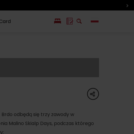
 Card
EN
SK
ín i inne
Smaki i życie
Wlkolinec –
pozycje
Liptowa
Zabytek
UNESCO
share
ô Brdo odbędą się trzy zawody w
nia Malino Skialp Days, podczas którego
y: