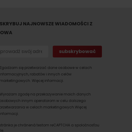
SKRYBUJ NAJNOWSZE WIADOMOŚCI Z
TOWA
Zgadzam się przetwarzać dane osobowe w celach
informacyjnych, rabatów i innych celów
marketingowych.
Więcej informacji.
Wyrażam zgodę na przekazywanie moich danych
osobowych innym operatorom w celu dalszego
przetwarzania w celach marketingowych.
Więcej
informacji.
stránka je chránená testom reCAPTCHA a spoločnosťou
le.