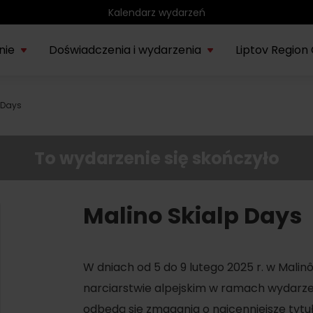
Kalendarz wydarzeń
nie
Doświadczenia i wydarzenia
Liptov Region
 Days
Park wodny Bešeňová
SIE
rmacje o
Liptowskie
Region
Kompas
Nieznany
Tatr
Noce rytuałów
22.
onie Liptów
muzeum
rowerowy
historyczny
Liptów
eks
saunowych
To wydarzenie się skończyło
Vodný park Tatralandia
LIP
Tropikalna noc w
04.
Tatralandii – letnia
Malino Skialp Days
edycja specjalna
SIE
Demänovská dolina
W dniach od 5 do 9 lutego 2025 r. w Malin
08.
Lato pod Chopokiem
narciarstwie alpejskim w ramach wydarze
odbędą się zmagania o najcenniejsze tytuł