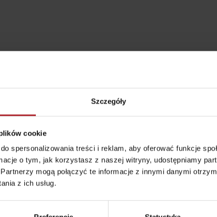
Szczegóły
 plików cookie
do spersonalizowania treści i reklam, aby oferować funkcje sp
ormacje o tym, jak korzystasz z naszej witryny, udostępniamy p
Zasady przebywania w
Ratownictwo
Partnerzy mogą połączyć te informacje z innymi danymi otrzym
górach
ubezpieczeniowe w
nia z ich usług.
górach z Liptov Regi
Card i Generali