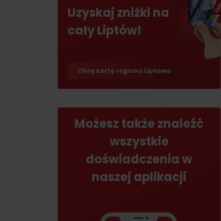
Jeśli burczy ci w żołądku
Uzyskaj zniżki na
cały Liptów!
Restauracje
Kawiarnie
Browary i winiarnie
Chcę kartę regionu Liptowa
Tradycyjna kuchnia
Możesz także znaleźć
wszystkie
doświadczenia w
No data found for this source.
No data foun
naszej aplikacji
Gdzie znajduje się
skarb w Rużomberku?
Gdzie znajduje się
Znajdź go razem z