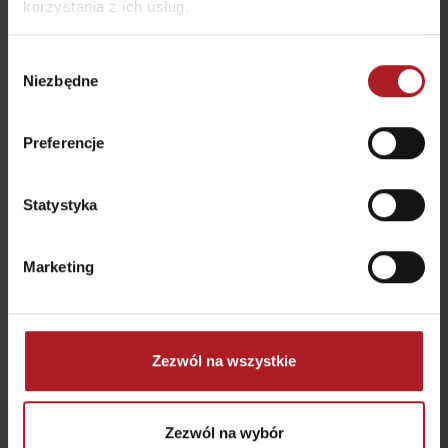
korzystania z ich usług.
Wybór
Niezbędne
zgody
Preferencje
Wypożyczalnia nart
InterSKI Malinô Brdo
RUŽASKI
Ružomberok
Ružomberok
Statystyka
Marketing
Zezwól na wszystkie
Ebike Liptov
E Bike Liptov – wynajem
Ružomberok
Ružomberok
Zezwól na wybór