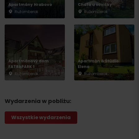
Apartmány Hrabovo
Chata u sovičky
Ružomberok
Ružomberok
Apartmánový dom
Apartmán & Štúdio
FATRAPARK 1
Elena
Ružomberok
Ružomberok
Wydarzenia w pobliżu:
Wszystkie wydarzenia