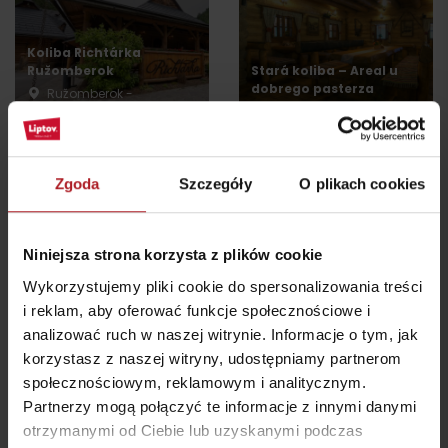
Koliba Richtárka
Ružomberok
Stará koliba – Areal u
dobrego pasterza
Ružomberok -
Čutkovská dolina
Ružomberok
wszystkie miejsca do jedzenia i picia
Zgoda
Szczegóły
O plikach cookies
Atrakcje i relaks w pobliżu:
Niniejsza strona korzysta z plików cookie
Wykorzystujemy pliki cookie do spersonalizowania treści
i reklam, aby oferować funkcje społecznościowe i
analizować ruch w naszej witrynie. Informacje o tym, jak
korzystasz z naszej witryny, udostępniamy partnerom
społecznościowym, reklamowym i analitycznym.
Malinô Brdo ski & bike
Letnie aktywności w
Partnerzy mogą połączyć te informacje z innymi danymi
family park
Malinno Brdo
otrzymanymi od Ciebie lub uzyskanymi podczas
Ružomberok
Ružomberok