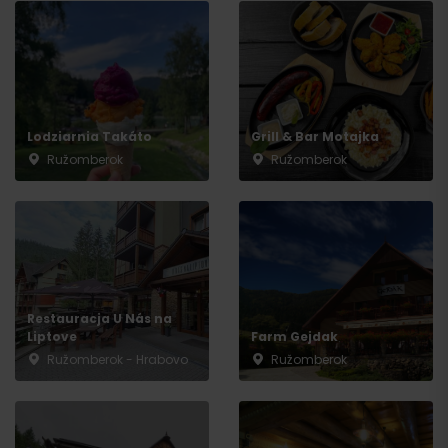
Lodziarnia Takáto
Grill & Bar Motajka
Ružomberok
Ružomberok
Przyjazd
Restauracja U Nás na
Liptove
Farm Gejdak
Ružomberok - Hrabovo
Ružomberok