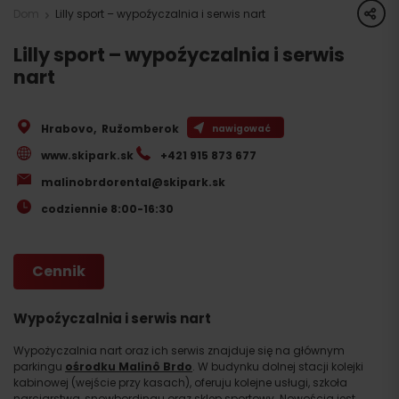
share
Dom
Lilly sport – wypoźyczalnia i serwis nart
Lilly sport – wypoźyczalnia i serwis
nart
Hrabovo
,
Ružomberok
nawigować
www.skipark.sk
+421 915 873 677
malinobrdorental@skipark.sk
codziennie 8:00-16:30
Cennik
Wypoźyczalnia i serwis nart
Wypożyczalnia nart oraz ich serwis znajduje się na głównym
parkingu
ośrodku Malinô Brdo
. W budynku dolnej stacji kolejki
kabinowej (wejście przy kasach), oferuju kolejne usługi, szkoła
narciarstwa, snowbordingu oraz sklep sportowy. Nowością jest