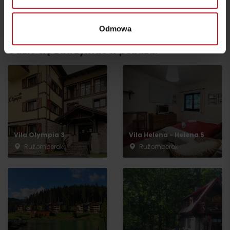
Všetky zážitky a relax
Odmowa
Gdzie się zatrzymać w pobliżu:
Vila Olympia 3
Vila Helena - Helena 5
Ružomberok
Ružomberok
Wyjazd