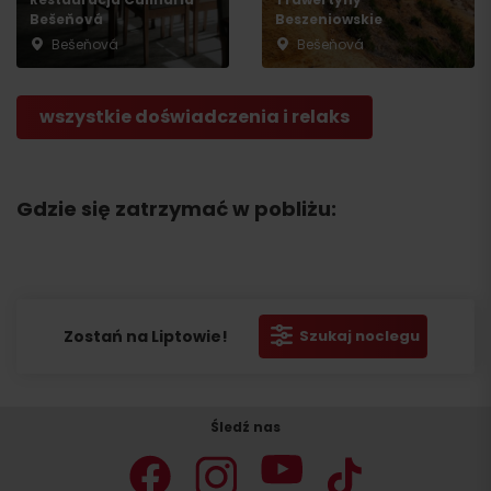
Bešeňová
Beszeniowskie
Bešeňová
Bešeňová
wszystkie doświadczenia i relaks
Gdzie się zatrzymać w pobliżu:
Zostań na Liptowie!
Szukaj noclegu
Śledź nas