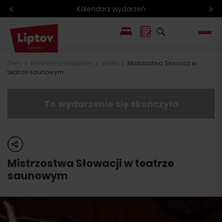
Kalendarz wydarzeń
EN
Dom
Kalendarz wydarzeń
Voda
Mistrzostwa Słowacji w
teatrze saunowym
SK
To wydarzenie się skończyło
share
Mistrzostwa Słowacji w teatrze
saunowym