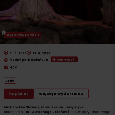
Wybraliśmy dla ciebie
11. 6. 2026
13. 6. 2026
Vodný park Bešeňová
nawigować
40€
Voda
kup bilet
więcej o wydarzeniu
Mistrzostwa Słowacji w teatrze saunowym
pod
patronatem
Parku Wodnego Bešeňová
oraz międzynarodowego