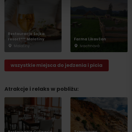
Restauracja Sojka
resort*** Malatíny
Farma Likavčan
Malatíny
Ivachnová
Wyjazd
wszystkie miejsca do jedzenia i picia
Atrakcje i relaks w pobliżu:
Restauracja Culinaria
Trawertyny