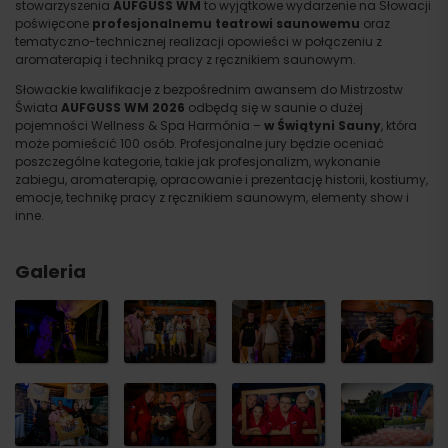
stowarzyszenia
AUFGUSS WM
to wyjątkowe wydarzenie na Słowacji
poświęcone
profesjonalnemu teatrowi saunowemu
oraz
tematyczno-technicznej realizacji opowieści w połączeniu z
aromaterapią i techniką pracy z ręcznikiem saunowym.
Słowackie kwalifikacje z bezpośrednim awansem do Mistrzostw
Świata
AUFGUSS WM 2026
odbędą się w saunie o dużej
pojemności Wellness & Spa Harmónia –
w Świątyni Sauny
, która
może pomieścić 100 osób. Profesjonalne jury będzie oceniać
poszczególne kategorie, takie jak profesjonalizm, wykonanie
zabiegu, aromaterapię, opracowanie i prezentację historii, kostiumy,
emocje, technikę pracy z ręcznikiem saunowym, elementy show i
inne.
Galeria