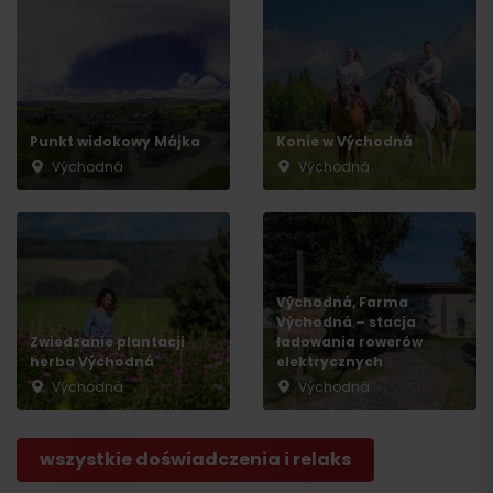
Punkt widokowy Májka
Konie w Východná
Východná
Východná
Východná, Farma
Východná – stacja
Zwiedzanie plantacji
ładowania rowerów
herba Východná
elektrycznych
Východná
Východná
wszystkie doświadczenia i relaks