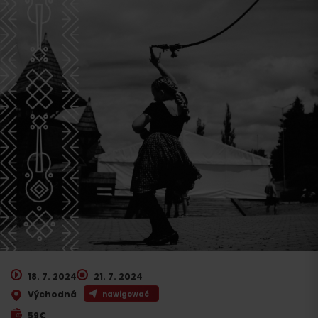
18. 7. 2024
21. 7. 2024
Východná
nawigować
59€