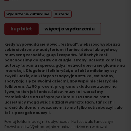
Wydarzenie kulturalne
Historia
kup bilet
więcej o wydarzeniu
Kiedy wypowiada się słowo „festiwal”, większość wyobraża
sobie siedzenie w audytorium i taniec, śpiew lub wystawę
muzyczną zespołów, grup i zespołów. W Rozhybkosti
podchodzimy do spraw od drugiej strony. Uczestnikami są
autorzy tupania i śpiewu, gdyż festiwal opiera się głównie na
interakcji. Długoletni folkloryści, ale także miłośnicy czy
zwykli ludzie, dla których tradycyjna sztuka jest hobby,
spotykają się ze swoimi dziećmi, aby wspólnie cieszyć się
folklorem. Aż 90 procent programu składa się z zajęć na
żywo, takich jak taniec, śpiew, muzyka i warsztaty
rzemieślnicze na różnym poziomie. Od rana do rana
uczestnicy mogą wziąć udział w warsztatach, tańcach i
wrócić do domu z poczuciem, że nie tylko coś zobaczyli, ale
też się czegoś nauczyli.
Poznaj folklor inaczej niż dotychczas. Na festiwalu tanecznym
Rozhybkosti w Východnej nie musisz siedzieć na widowni.