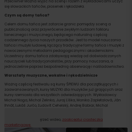
Przeciwnie! Można wyjść na scenę i razem z wykładowcami uczyć
się słowackich tańców, piosenek i rękodzieła.
Czym są domy tańca?
Celem domu tańca jest zatarcie granic pomiędzy sceną a
publicznością oraz przywrócenie zwykłym ludziom folkloru
tanecznego i muzycznego, będącego naturalną częścią
codziennego życia naszych przodków. Jest to model nauczania
tańca i muzyki ludowej, łączący tradycyjne formy tańca i muzyki z
nowoczesnymi metodami pedagogicznymi i akademickimi.
Uczestnicy domu tańca zdobywają wiedzę od doświadczonych
nauczycieli lub tradycjonalistów, przy pomocy nauczania, a
jednocześnie poprzez bezpośrednią obserwację i naśladownictwo.
Warsztaty muzyczne, wokalne i rękodzielnicze
Ważną częścią festiwalu są kursy ŚPIEWU dla początkujących i
zaawansowanych, kursy MUZYKI dla muzyków już grających oraz
kursy rzemiosła dla wszystkich odwiedzających. Wykładowcy:
Michal Noga, Michal Zelinka, Juraj Líška, Monika Zapletalová, Ján
Ihnát, Lukáš Jurčo, Ľudovít Cehelský, Andrej Babiar, Michal
Melicherčík i inni.
Proszę, aby obejrzeć wideo,
zaakceptuj ciasteczka
marketingowe.