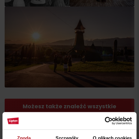
Przyjazd
Możesz także znaleźć wszystkie
doświadczenia w naszej aplikacji
Zgoda
Szczegóły
O plikach cookies