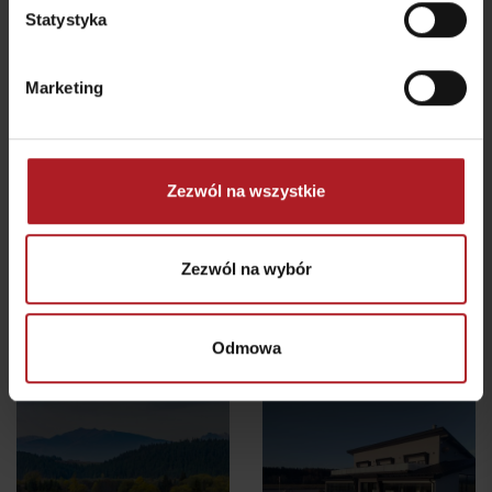
Statystyka
Marketing
Gdzie jeść i pić w pobliżu:
Zezwól na wszystkie
Zezwól na wybór
Restauracja Rezort pri
jazere
Restauracja Izabela
Pribylina
Važec
Odmowa