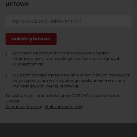
LIPTOWA
noclegu
Zgadzam się przetwarzać dane osobowe w celach
informacyjnych, rabatów i innych celów marketingowych.
Więcej informacji.
Wyrażam zgodę na przekazywanie moich danych osobowych
innym operatorom w celu dalszego przetwarzania w celach
marketingowych.
Więcej informacji.
Táto stránka je chránená testom reCAPTCHA a spoločnosťou
Google.
Ochrana súkromia
-
Zmluvné podmienky