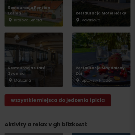
Restauracja Penzion
Larion
Restauracja Motel Hôrky
Kráľova Lehota
Vavrišovo
Wyjazd
Restauracja Stará
Restauracja Magdaleny
Zvonica
Zai
Malužiná
Liptovský Hrádok
wszystkie miejsca do jedzenia i picia
Aktivity a relax v gh blízkosti: