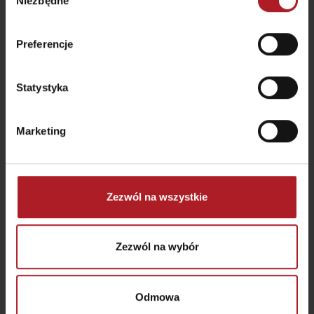
Niezbędne
zgody
Preferencje
Statystyka
Marketing
Zezwól na wszystkie
Najpiękniejsze huśtawki widokowe na Liptowie:
miejsca, które pokochasz
Zezwól na wybór
Obszar:
Trudność
Typ
Trwanie
h
następnie
1
2
3
…
15
starszy
Odmowa