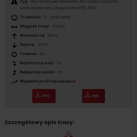
Typ
Wycieczka jest obwodem, Dla rodzin z dziećmi,
Szlak edukacyjny, Droga/road, MTB, TREK
Trudność:
2 - szlak łatwy
Długość trasy:
9.2 km
Wspinać się
313 m
Zejście:
312 m
Trwanie
3 h
Najniższy punkt:
m
Najwyższy punkt
m
Wyświetl profil wysokości
GPX
KML
Szczegółowy opis trasy: