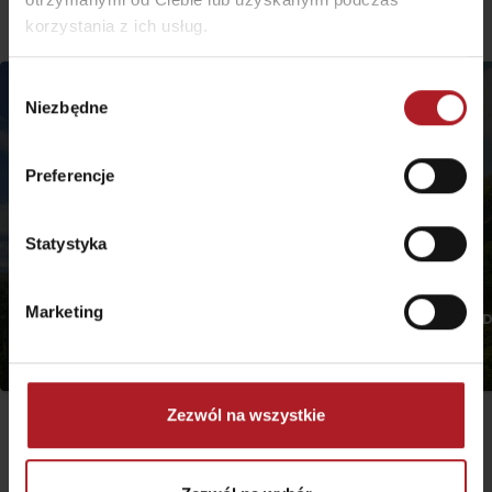
korzystania z ich usług.
Wybór
Niezbędne
zgody
Preferencje
Statystyka
Marketing
Ścieżka edukacyjna Pavčina
Ścieżka edukacyjna D
Lehota
Demianowska
Jasná
Jasná
Zezwól na wszystkie