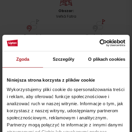
Obszar:
Przyjazd
Veľká Fatra
Początek
Koniec trasy:
Kościół św. Cyryla i Metodego -
Kościół św. Cyryla i Metodego -
Ľubochňa
Ľubochňa
nawigować
nawigować
Zgoda
Szczegóły
O plikach cookies
Szczegółowy opis trasy
Niniejsza strona korzysta z plików cookie
Dostępność i możliwości parkowania
Wykorzystujemy pliki cookie do spersonalizowania treści
i reklam, aby oferować funkcje społecznościowe i
Opcje zakwaterowania i wyżywienia
analizować ruch w naszej witrynie. Informacje o tym, jak
korzystasz z naszej witryny, udostępniamy partnerom
społecznościowym, reklamowym i analitycznym.
Partnerzy mogą połączyć te informacje z innymi danymi
Więcej podobnych tras:
otrzymanymi od Ciebie lub uzyskanymi podczas