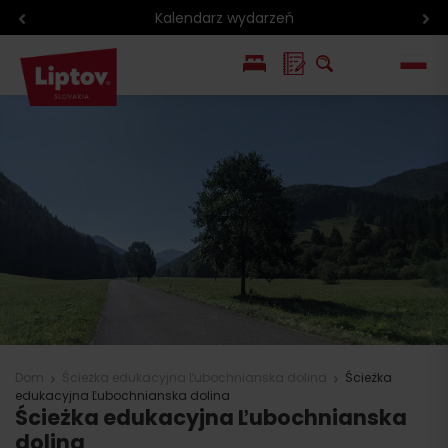
Kalendarz wydarzeń
EN
SK
Dom
Ścieżka edukacyjna Ľubochnianska dolina
Ścieżka
edukacyjna Ľubochnianska dolina
Ścieżka edukacyjna Ľubochnianska
dolina