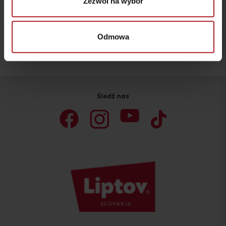
Zezwól na wybór
Odmowa
Zostań na Liptowie!
Szukaj noclegu
Wyjazd
Śledź nas