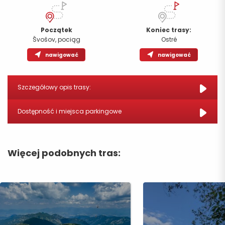
Przyjazd
Początek
Koniec trasy:
Švošov, pociąg
Ostré
nawigować
nawigować
Szczegółowy opis trasy:
Dostępność i miejsca parkingowe
Więcej podobnych tras: