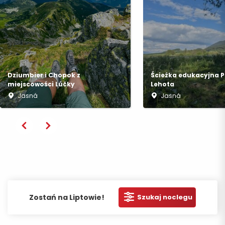
Dziumbier i Chopok z
Ścieżka edukacyjna 
miejscowości Lúčky
Lehota
Jasná
Jasná
Zostań na Liptowie!
Szukaj noclegu