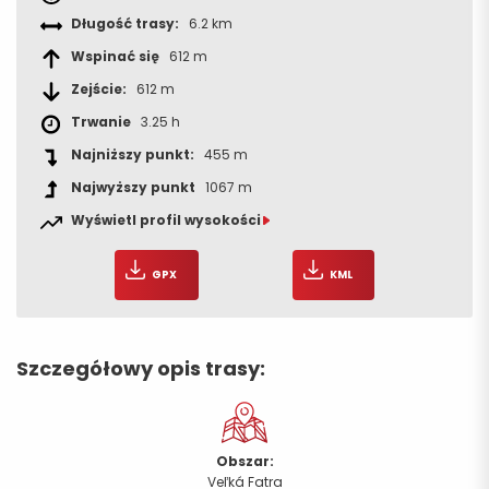
Długość trasy:
6.2 km
Wspinać się
612 m
Zejście:
612 m
Trwanie
3.25 h
Najniższy punkt:
455 m
Najwyższy punkt
1067 m
Wyświetl profil wysokości
GPX
KML
Szczegółowy opis trasy:
Obszar:
Veľká Fatra