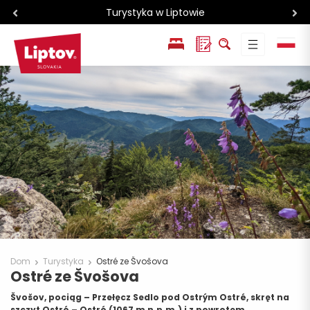
Turystyka w Liptowie
EN
SK
Dom
Turystyka
Ostré ze Švošova
Ostré ze Švošova
Švošov, pociąg – Przełęcz Sedlo pod Ostrým Ostré, skręt na
szczyt Ostré – Ostré (1067 m n.p.m.) i z powrotem