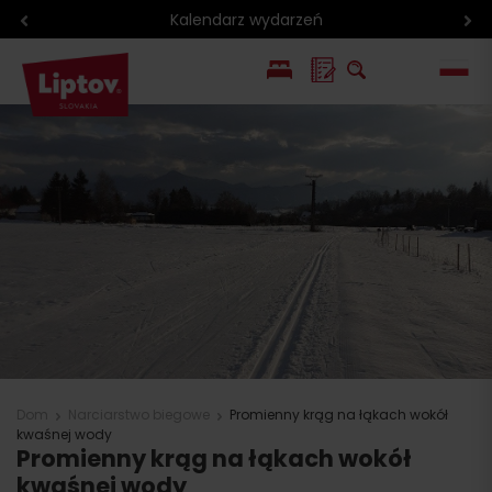
Kalendarz wydarzeń
EN
SK
Dom
Narciarstwo biegowe
Promienny krąg na łąkach wokół
kwaśnej wody
Promienny krąg na łąkach wokół
kwaśnej wody