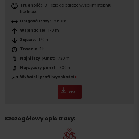
Trudność:
3 - szlak o bardzo wysokim stopniu
trudności
Długość trasy:
5.6 km
Wspinać się
170 m
Zejście:
170 m
Trwanie
1 h
Najniższy punkt:
720 m
Najwyższy punkt
1300 m
Wyświetl profil wysokości
GPX
Szczegółowy opis trasy: