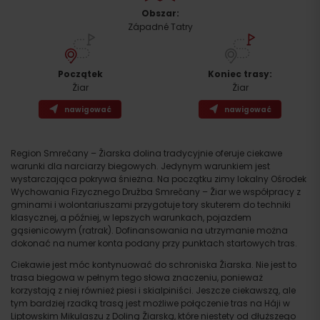
Obszar:
Západné Tatry
Początek
Koniec trasy:
Žiar
Žiar
nawigować
nawigować
Region Smrečany – Žiarska dolina tradycyjnie oferuje ciekawe
warunki dla narciarzy biegowych. Jedynym warunkiem jest
wystarczająca pokrywa śnieżna. Na początku zimy lokalny Ośrodek
Wychowania Fizycznego Družba Smrečany – Žiar we współpracy z
gminami i wolontariuszami przygotuje tory skuterem do techniki
klasycznej, a później, w lepszych warunkach, pojazdem
gąsienicowym (ratrak). Dofinansowania na utrzymanie można
dokonać na numer konta podany przy punktach startowych tras.
Ciekawie jest móc kontynuować do schroniska Žiarska. Nie jest to
Przyjazd
trasa biegowa w pełnym tego słowa znaczeniu, ponieważ
korzystają z niej również piesi i skialpiniści. Jeszcze ciekawszą, ale
tym bardziej rzadką trasą jest możliwe połączenie tras na Háji w
Liptowskim Mikulaszu z Doliną Žiarską, które niestety od dłuższego