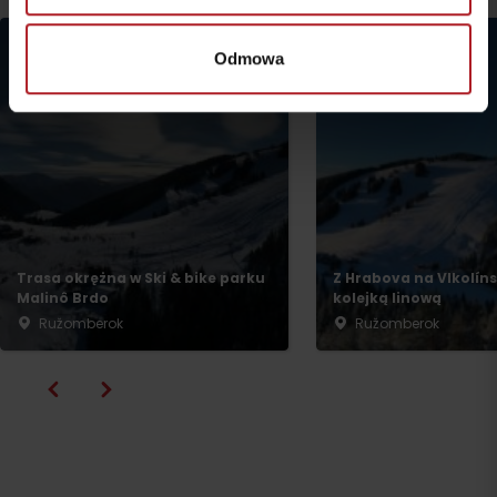
Odmowa
Wyjazd
Trasa okrężna w Ski & bike parku
Z Hrabova na Vlkolíns
Malinô Brdo
kolejką linową
Ružomberok
Ružomberok