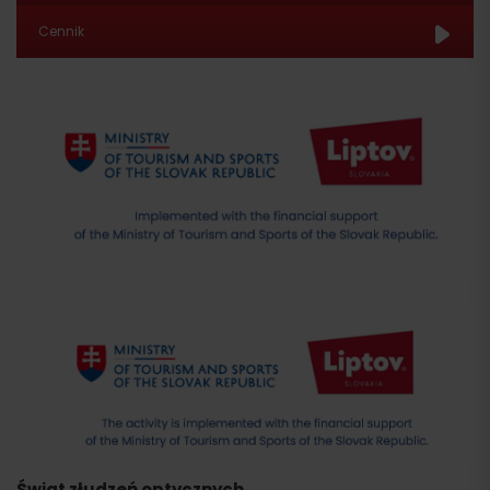
Dworca Głównego w Ružomberku
Cennik
stacji Zápalkáreň
Liptov Region Card
Świat złudzeń optycznych