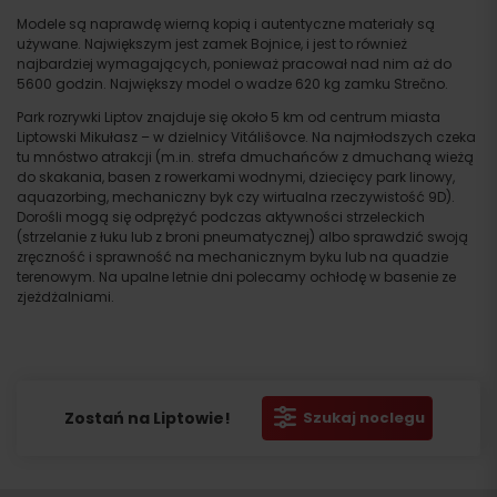
Modele są naprawdę wierną kopią i autentyczne materiały są
używane. Największym jest zamek Bojnice, i jest to również
najbardziej wymagających, ponieważ pracował nad nim aż do
5600 godzin. Największy model o wadze 620 kg zamku Strečno.
Park rozrywki Liptov znajduje się około 5 km od centrum miasta
Liptowski Mikułasz – w dzielnicy Vitálišovce. Na najmłodszych czeka
tu mnóstwo atrakcji (m.in. strefa dmuchańców z dmuchaną wieżą
do skakania, basen z rowerkami wodnymi, dziecięcy park linowy,
aquazorbing, mechaniczny byk czy wirtualna rzeczywistość 9D).
Dorośli mogą się odprężyć podczas aktywności strzeleckich
(strzelanie z łuku lub z broni pneumatycznej) albo sprawdzić swoją
zręczność i sprawność na mechanicznym byku lub na quadzie
terenowym. Na upalne letnie dni polecamy ochłodę w basenie ze
zjeżdżalniami.
Zostań na Liptowie!
Szukaj noclegu