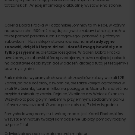
tatrzańskich. .Więcej informacji o aktualnej wystawie na stronie.
Wyjazd
Galeria Dobrá Hračka w Tatrzańskiej Łomnicy to miejsce, w którym
na powierzchni 500 m2 znajduje się wiele zabaw i atrakcji, można
także poznać przepisy ruchu drogowego i pobawić się różnymi
zabawkami. Nasz sklepik stawia również na
nietradycyjne
zabawki, dzięki którym dzieci i dorośli mogą bawić się nie
tylko przyjemnie
, ale także rozsądnie. W Galerii Dobrá Hračka
uważamy, że zabawki, które sprzedajemy, można najlepiej opisać
na podstawie osobistych doświadczeń, dlatego tutaj je testujemy i
bawimy się nimi.
Park miniatur wybranych słowackich zabytków kultury w skali 1:25.
Zamki, pałace, kościoły, dzwonnice, ale także kolejka ogrodowa w
skali G z ósemką torami i kilkoma pociągami. Można tu znaleźć na
przykład miniaturę zamku Bojnice, Vlkolínec czy Wołoski Skanzen.
Wszystko to pod gołym niebem w przyjemnym, zadbanym parku
leśnym z ławeczkami. Otwarte przez cały rok, 7 dni w tygodniu.
Pomysłodawcą pomysłu i twórcą modeli jest Kamil Fischer, który
wszystkie miniatury tworzył samodzielnie lub przy pomocy rodziny
aż przez 11 lat.
Odwiedzający park czekają na tych miniatur: