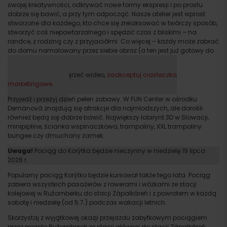
swojej kreatywności, odkrywać nowe formy ekspresji i po prostu
dobrze się bawić, a przy tym odpocząć. Nasze atelier jest wprost
stworzone dla każdego, kto chce się zrelaksować w twórczy sposób,
stworzyć coś niepowtarzalnego i spędzić czas z bliskimi – na
randce, z rodziną czy z przyjaciółmi. Co więcej – każdy może zabrać
do domu namalowany przez siebie obraz (a ten jest już gotowy do
powieszenia).
Proszę, aby obejrzeć wideo,
zaakceptuj ciasteczka
marketingowe.
Przyjedź i przeżyj dzień pełen zabawy. W FUN Center w ośrodku
Demänová znajdują się atrakcje dla najmłodszych, ale dorośli
również będą się dobrze bawić. Największy labirynt 3D w Słowacji,
minipipline, ścianka wspinaczkowa, trampoliny, XXL trampoliny
bungee czy dmuchany zamek.
Uwaga!
Pociąg do Korýtka będzie nieczynny w niedzielę 19 lipca
2026 r.
Popularny pociąg Korýtko będzie kursował także tego lata. Pociąg
zabiera wszystkich pasażerów z rowerami i wózkami ze stacji
kolejowej w Ružomberku do stacji Zápalkáreň i z powrotem w każdą
sobotę i niedzielę (od 5.7.) podczas wakacji letnich.
Skorzystaj z wyjątkowej okazji przejazdu zabytkowym pociągiem
przez miasto Ružomberok ze stacji głównej do stacji Zápalkáreň.