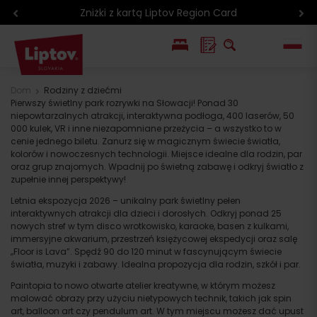
Zniżki z kartą Liptov Region Card
EN
Dom
Rodziny z dziećmi
Pierwszy świetlny park rozrywki na Słowacji! Ponad 30
SK
niepowtarzalnych atrakcji, interaktywna podłoga, 400 laserów, 50
000 kulek, VR i inne niezapomniane przeżycia – a wszystko to w
cenie jednego biletu. Zanurz się w magicznym świecie światła,
kolorów i nowoczesnych technologii. Miejsce idealne dla rodzin, par
oraz grup znajomych. Wpadnij po świetną zabawę i odkryj światło z
zupełnie innej perspektywy!
Letnia ekspozycja 2026 – unikalny park świetlny pełen
interaktywnych atrakcji dla dzieci i dorosłych. Odkryj ponad 25
nowych stref w tym disco wrotkowisko, karaoke, basen z kulkami,
immersyjne akwarium, przestrzeń księżycowej ekspedycji oraz salę
„Floor is Lava”. Spędź 90 do 120 minut w fascynującym świecie
światła, muzyki i zabawy. Idealna propozycja dla rodzin, szkół i par.
Paintopia to nowo otwarte atelier kreatywne, w którym możesz
malować obrazy przy użyciu nietypowych technik, takich jak spin
art, balloon art czy pendulum art. W tym miejscu możesz dać upust