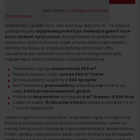
Proszę, aby obejrzeć wideo,
zaakceptuj ciasteczka
marketingowe.
TrickLandia – galeria trick-artu oraz iluzji optycznych – to miejsce,
gdzie przeżyjesz
wyjątkową podróż po Słowacji w galerii trick-
artu i złudzeń optycznych
. Na jego terenie znajdziesz tematy
słowackich baśni ludowych, bajek, a także realia miejscowości i
zamków na Słowacji. Znajdują się tutaj obrazy trick-artu,
rozszerzoną rzeczywistość, pomieszczenia antygrawitacyjne,
najpiękniejszy labirynt lustrzany w Europie Środkowej.
2
Tricklandia zajmuje
powierzchnię 500 m
2
Podczas budowy zużyto
ponad 200 m
luster
Na nasze obrazy zużyliśmy
2 000 sprayów
Nad Tricklandią
pracowaliśmy
dokładnie
rok
i mamy za
sobą
9 600 przepracowanych godzin
3
Produkcja
eksponatów
wymagała
6 m
drewna i 9 600 śrub
Czeka na ciebie:
15 obrazów trickart
, księga o wysokości 6 m i
7 innych eksponatów
Jesteście gotowi na wizytę, której Twoje dzieci nigdy nie zapomną?
Poznaj w szczególny sposób proces hodowania krów i owiec na
naszej farmie, naucz się więcej o sposobie produkcji i przetwarzania
mleka, spróbuj najświeższych serów zanim dostaną się do sklepów,
spotkaj się na żywo ze zwierzątkami z farmy. To wszystko czeka na