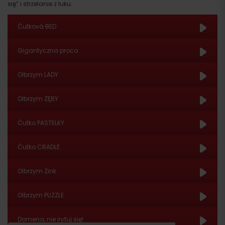
się” i strzelanie z łuku.
Čutková BED
Gigantyczna proca
Olbrzym LADY
Olbrzym ZĘBY
Čutko PASTELKY
Čutko CRADLE
Olbrzym Zink
Olbrzym PUZZLE
Przyjazd
Domena, nie irytuj się!