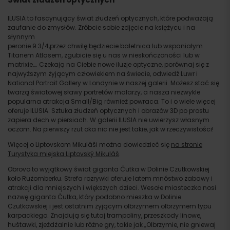
ILUSIA to fascynujący świat złudzeń optycznych, które podważają
zaufanie do zmysłów. Zróbcie sobie zdjęcie na księżycu i na
słynnym
peronie 9 3/4,przez chwilę będziecie baletnica lub wspaniałym
Titanem Atlasem, zgubicie się u nas w nieskończoności lub w
matrixie…. Czekają na Ciebie nowe iluzje optyczne, porównaj się z
najwyższym żyjącym człowiekiem na świecie, odwiedź Luwr i
National Portrait Gallery w Londynie w naszej galerii. Możesz stać się
twarzą światowej sławy portretów malarzy, a nasza niezwykle
popularna atrakcja Small/Big również powraca. To i o wiele więcej
oferuje ILUSIA. Sztuka złudzeń optycznych i obrazów 3D po prostu
zapiera dech w piersiach. W galerii ILUSIA nie uwierzysz własnym
oczom. Na pierwszy rzut oka nic nie jest takie, jak w rzeczywistości!
Więcej o Liptovskom Mikuláši można dowiedzieć się
na stronie
Turystyka miejska Liptovský Mikuláš
.
Obrovo to wyjątkowy świat giganta Čutka w Dolinie Czutkowskiej
koło Rużomberku. Strefa rozrywki oferuje latem mnóstwo zabawy i
atrakcji dla mniejszych i większych dzieci. Wesołe miasteczko nosi
nazwę giganta Čutka, który podobno mieszka w Dolinie
Czutkowskiej i jest ostatnim żyjącym olbrzymem olbrzymem typu
karpackiego. Znajdują się tutaj trampoliny, przeszkody linowe,
huśtawki, zjeżdżalnie lub różne gry, takie jak „Olbrzymie, nie gniewaj