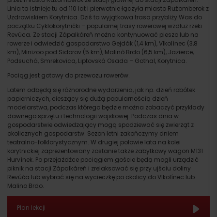
Linia ta istnieje tu od 110 lat i pierwotnie łączyła miasto Ružomberok z
Uzdrowiskiem Korytnica. Dziś ta wyjątkowa trasa przybliży Was do
początku Cyklokorytnički – popularnej trasy rowerowej wzdłuż rzeki
Revúca. Ze stacji Zápalkáreň można kontynuować pieszo lub na
rowerze i odwiedzić gospodarstwo Gejdák (1,4 km), Vlkolínec (3,8
km), Minizoo pod Sidorov (5 km), Malinô Brdo (6,5 km), Jazierce,
Podsuchá, Smrekovica, Liptovská Osada – Gothal, Korytnica.
Pociąg jest gotowy do przewozu rowerów.
Latem odbędą się różnorodne wydarzenia, jak np. dzień robótek
papierniczych, cieszący się dużą popularnością dzień
modelarstwa, podczas którego będzie można zobaczyć przykłady
dawnego sprzętu i technologii wojskowej. Podczas dnia w
gospodarstwie odwiedzający mogą spodziewać się zwierząt z
okolicznych gospodarstw. Sezon letni zakończymy dniem
teatralno-folklorystycznym. W drugiej połowie lata na kolei
korytnickiej zaprezentowany zostanie także zabytkowy wagon M131
Hurvínek. Po przejażdżce pociągiem goście będą mogli urządzić
piknik na stacji Zápalkáreň i zrelaksować się przy ujściu doliny
Revúča lub wybrać się na wycieczkę po okolicy do Vlkolínec lub
Malino Brdo.
Plan lekcji