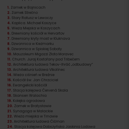
Zamek w Bojnicach
Zamek Strečno
Stary Ratusz w Lewoczy
Kaplica. Michael Koszyce
Wieża Miejska w Koszycach
Drewniany kościół w Hervartov
Drewniany kryty most w Kluknava
Dzwonnica w Kieżmarku
Dzwonnica w Spiskiej Soboty
Mauzoleum Migazzi Złoto Moravec
Church. Juraj Kostoľany pod Tribečem
Architektura ludowa Tekov-Ihráč „odbudowy”
Architektura ludowa Vlkolínec
Wieża ciśnień w Breźnie
Kościół św. Jan Chrzciciel
Ewangelicki kościół
Stacja kolejowa Červená Skala
Skansen Walachia
Kolejka ogrodowa
Zamek w Bratysławie
Synagoga w Malackie
Wieża miejska w Trnawie
Architektura ludowa Čičman
Stacja kolejowa Dobszyńska Jaskinia Lodowa