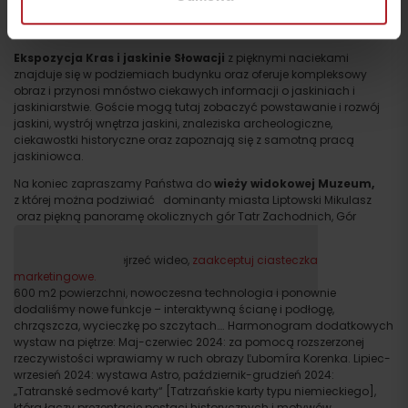
najstarszego schroniska w Tatrach Wysokich – Schronisko Rainera
(Rainerova chata).
Ekspozycja Kras i jaskinie Słowacji
z pięknymi naciekami
znajduje się w podziemiach budynku oraz oferuje kompleksowy
obraz i przynosi mnóstwo ciekawych informacji o jaskiniach i
jaskiniarstwie. Goście mogą tutaj zobaczyć powstawanie i rozwój
jaskini, wystrój wnętrza jaskini, znaleziska archeologiczne,
ciekawostki historyczne oraz zapoznają się z samotną pracą
jaskiniowca.
Na koniec zapraszamy Państwa do
wieży widokowej Muzeum,
z której można podziwiać dominanty miasta Liptowski Mikulasz
oraz piękną panoramę okolicznych gór Tatr Zachodnich, Gór
Choczańskich, Wielkiej Fatry i Tatr Niskich.
Proszę, aby obejrzeć wideo,
zaakceptuj ciasteczka
marketingowe.
600 m2 powierzchni, nowoczesna technologia i ponownie
dodaliśmy nowe funkcje – interaktywną ścianę i podłogę,
chrząszcza, wycieczkę po szczytach…. Harmonogram dodatkowych
wystaw na piętrze: Maj-czerwiec 2024: za pomocą rozszerzonej
rzeczywistości wprawiamy w ruch obrazy Ľubomíra Korenka. Lipiec-
wrzesień 2024: wystawa Astro, październik-grudzień 2024:
„Tatranské sedmové karty“ [Tatrzańskie karty typu niemieckiego],
która łączy prezentację postaci historycznych i motywów