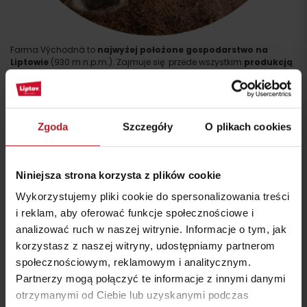
Farma Východná to
najwyżej położone gospodarstwo na
Liptowie
(930 m n.p.m.). Zajmuje się przede wszystkim
produkcją
mleka i ekologicznej hodowli bydła
. Oferuje wysokiej jakości sery
z mleka krowiego i owczego, które są przygotowywane tradycyjnymi
metodami. Farma oferuje możliwość
zwiedzania gospodarstwa
rolnego i
plantacji ziół
wraz z
przewodnikiem.
Zgoda
Szczegóły
O plikach cookies
Kontakt
farmavychodna.sk
Niniejsza strona korzysta z plików cookie
farmavychodna.sk
Wykorzystujemy pliki cookie do spersonalizowania treści
i reklam, aby oferować funkcje społecznościowe i
farmavychodna.sk
analizować ruch w naszej witrynie. Informacje o tym, jak
korzystasz z naszej witryny, udostępniamy partnerom
społecznościowym, reklamowym i analitycznym.
Partnerzy mogą połączyć te informacje z innymi danymi
otrzymanymi od Ciebie lub uzyskanymi podczas