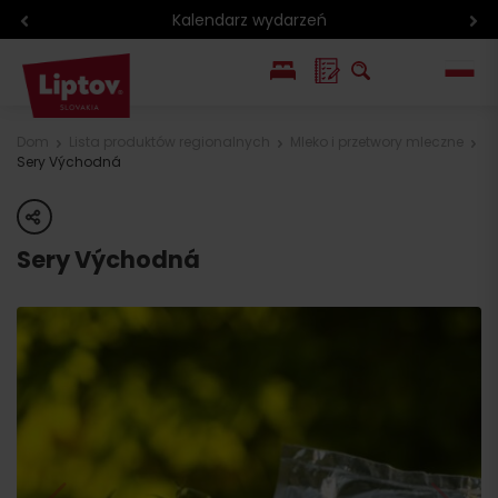
Kalendarz wydarzeń
EN
Dom
Lista produktów regionalnych
Mleko i przetwory mleczne
Sery Východná
SK
share
Sery Východná