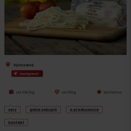
Východná
nawigować
od 10€/kg
od 100g
bio farma
sery
gdzie zakupić
o producencie
kontakt