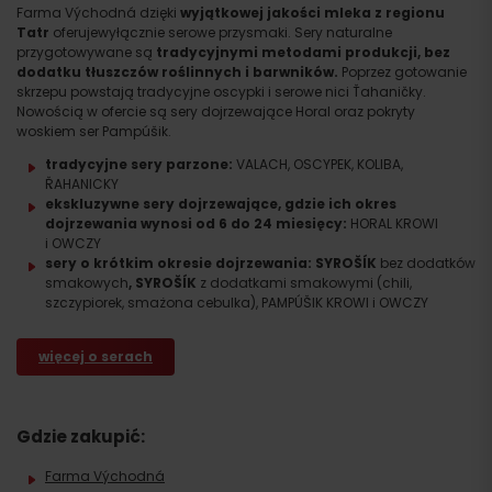
Farma Východná dzięki
wyjątkowej jakości mleka z regionu
Tatr
oferujewyłącznie serowe przysmaki. Sery naturalne
przygotowywane są
tradycyjnymi metodami produkcji, bez
dodatku tłuszczów roślinnych i barwników.
Poprzez gotowanie
skrzepu powstają tradycyjne oscypki i serowe nici Ťahaničky.
Nowością w ofercie są sery dojrzewające Horal oraz pokryty
woskiem ser Pampúšik.
tradycyjne sery parzone:
VALACH, OSCYPEK, KOLIBA,
ŘAHANICKY
ekskluzywne sery dojrzewające, gdzie ich okres
dojrzewania wynosi od 6 do 24 miesięcy:
HORAL KROWI
i OWCZY
sery o krótkim okresie dojrzewania: SYROŠÍK
bez dodatków
smakowych
, SYROŠÍK
z dodatkami smakowymi (chili,
szczypiorek, smażona cebulka), PAMPÚŠIK KROWI i OWCZY
w
ięcej o serach
Gdzie zakupić:
Farma Východná