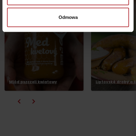
Odmowa
Wyjazd
Miód pszczeli kwiatowy
Liptovské droby a š