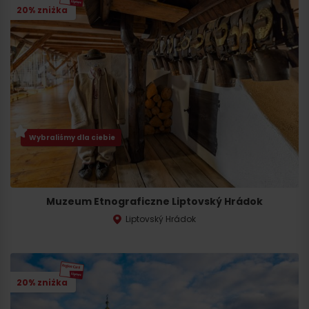
20% zniżka
Wybraliśmy dla ciebie
Muzeum Etnograficzne Liptovský Hrádok
Liptovský Hrádok
20% zniżka
Przyjazd