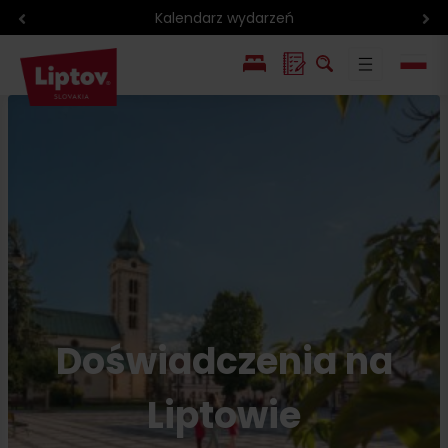
Region rowerowy
EN
SK
Doświadczenia na
Liptowie