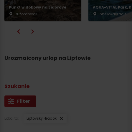
Punkt widokowy na Sidorove
AQUA-VITAL Park, K
Ružomberok
Inne lokalizacje
Urozmaicony urlop na Liptowie
Szukanie
Filter
Lokalita:
Liptovský Hrádok