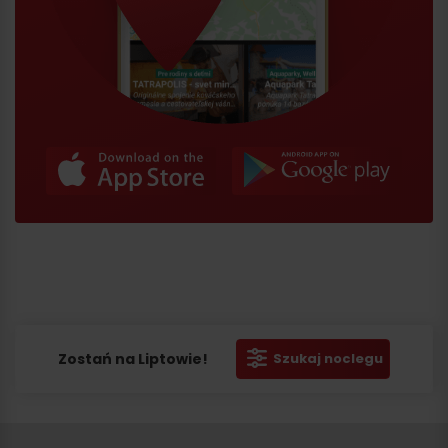
Zostań na Liptowie!
Szukaj noclegu