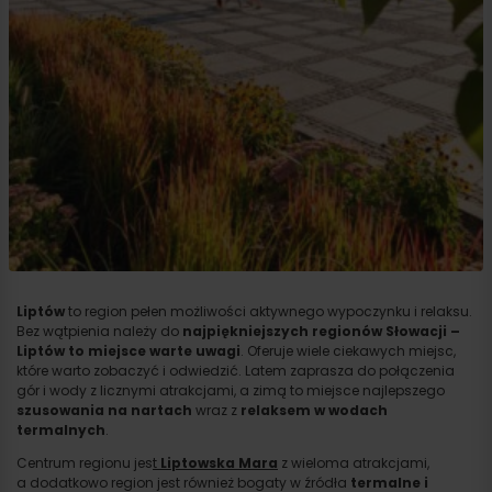
Liptów
to region pełen możliwości aktywnego wypoczynku i relaksu.
Bez wątpienia należy do
najpiękniejszych regionów Słowacji –
Liptów to miejsce warte uwagi
. Oferuje wiele ciekawych miejsc,
które warto zobaczyć i odwiedzić. Latem zaprasza do połączenia
gór i wody z licznymi atrakcjami, a zimą to miejsce najlepszego
szusowania na nartach
wraz z
relaksem w wodach
termalnych
.
Centrum regionu jes
t
Liptowska Mara
z wieloma atrakcjami,
a dodatkowo region jest również bogaty w źródła
termalne i