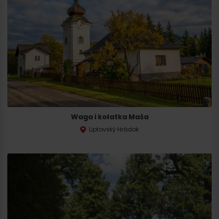
Waga i kołatka Maša
Liptovský Hrádok