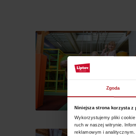
według pory roku
WYKAZ ATRAKCJI DLA DZIECI
KAMERY
Jasná Nízke Tatry
Chopok w zimę
Zgoda
Niniejsza strona korzysta z
Wykorzystujemy pliki cookie 
ruch w naszej witrynie. Inf
reklamowym i analitycznym. 