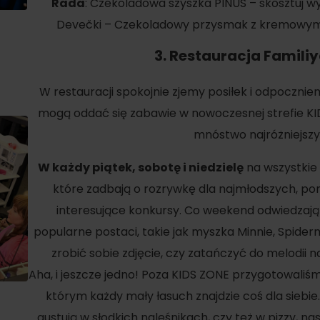
Rada
: Czekoladowa szyszka PINUS – skosztuj 
Devečki – Czekoladowy przysmak z kremowym
3.
Restauracja Famili
W restauracji spokojnie zjemy posiłek i odpocznie
mogą oddać się zabawie w nowoczesnej strefie KI
mnóstwo najróżniejsz
W każdy piątek, sobotę i niedzielę
na wszystkie
które zadbają o rozrywkę dla najmłodszych, poma
interesujące konkursy. Co weekend odwiedzają
popularne postaci, takie jak myszka Minnie, Spider
Zasady przebywania w
Ratownictwo
zrobić sobie zdjęcie, czy zatańczyć do melodii 
górach
ubezpieczeniowe w
Aha, i jeszcze jedno! Poza KIDS ZONE przygotowaliśm
górach z Liptov Regi
Card i Generali
którym każdy mały łasuch znajdzie coś dla siebie
gustują w słodkich naleśnikach, czy też w pizzy, n