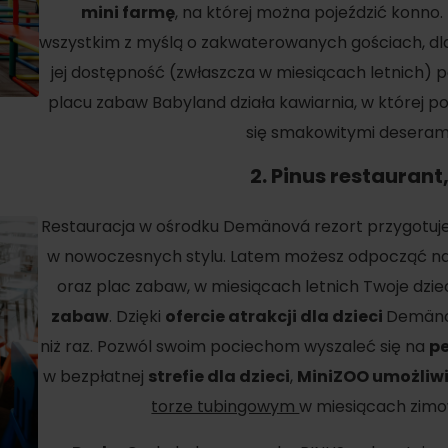
mini farmę
, na której można pojeździć konno
wszystkim z myślą o zakwaterowanych gościach, dla
jej dostępność (zwłaszcza w miesiącach letnich) 
placu zabaw Babyland działa kawiarnia, w której 
się smakowitymi deserami
2.
Pinus restaurant
Restauracja w ośrodku Demänová rezort przygotuje 
w nowoczesnych stylu. Latem możesz odpocząć na 
oraz plac zabaw, w miesiącach letnich Twoje dzie
zabaw
. Dzięki
ofercie atrakcji dla dzieci
Demänov
d for this source.
niż raz. Pozwól swoim pociechom wyszaleć się na
p
w bezpłatnej
strefie dla dzieci
,
MiniZOO umożliwi
torze tubingowym
w miesiącach zimo