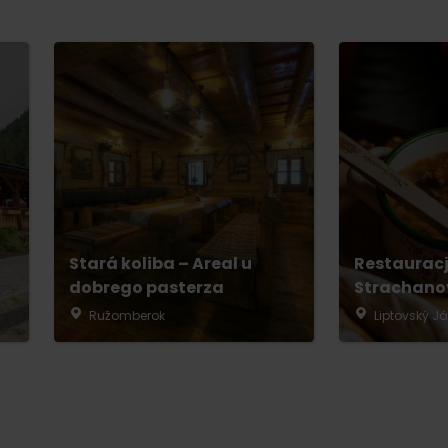
No data found for this source.
Stará koliba – Areal u
Restauracj
dobrego pasterza
Strachano
Ružomberok
Liptovský J
d for this source.
No data found for this source.
No data found for this source.