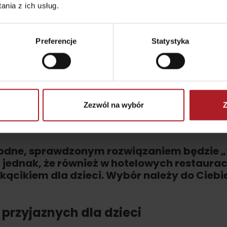
Gdzie kupić?
Liptowskie dro
nia z ich usług.
5. Koliba Žiar, Žia
Preferencje
Statystyka
Tradycyjna restauracja Salaš Žiar w sercu Tatr Zac
wzorowanych na specjałach pasterskich i spróbuj 
er?
Zezwól na wybór
Z
głodne, sprawdzonym rozwiązaniem będzie 
 jednak, że również w hotelowych restaura
 kącikiem dla dzieci. Wybór należy do Ciebie
 przyjaznych dla dzieci
TOVA