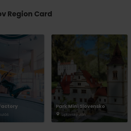
tov Region Card
Factory
Park Mini Slovensko
kuláš
Liptovský Ján