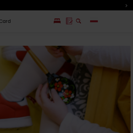
 Card
EN
SK
ín i inne
Smaki i życie
Wlkolinec –
pozycje
Liptowa
Zabytek
UNESCO