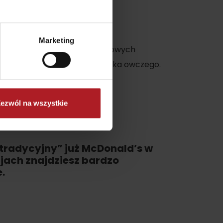
by
rska dolina
Marketing
hodnich.
Skosztuj
potraw ludowych
tradycyjnych produktów z mleka owczego.
ezwól na wszystkie
„tradycyjny” już McDonald’s w
cjach znajdziesz bardzo
.
No data found for this source.