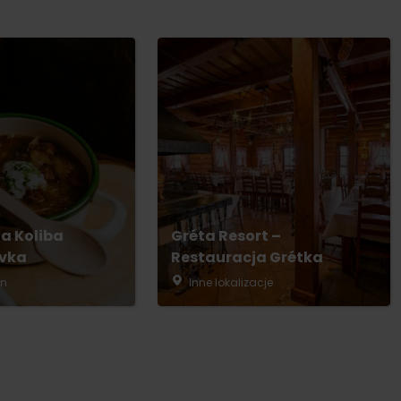
a Koliba
Gréta Resort –
vka
Restauracja Grétka
án
Inne lokalizacje