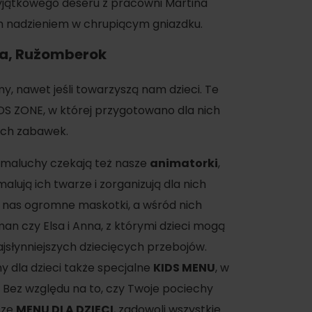
wyjątkowego deseru z pracowni Martina
 nadzieniem w chrupiącym gniazdku.
ya
, Ružomberok
my, nawet jeśli towarzyszą nam dzieci. Te
DS ZONE, w której przygotowano dla nich
ych zabawek.
 maluchy czekają też nasze
animatorki
,
lują ich twarze i zorganizują dla nich
 nas ogromne maskotki, a wśród nich
man czy Elsa i Anna, z którymi dzieci mogą
najsłynniejszych dziecięcych przebojów.
y dla dzieci także specjalne
KIDS MENU
, w
on
. Bez względu na to, czy Twoje pociechy
asze
MENU DLA DZIECI
, zadowoli wszystkie