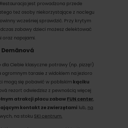
. Restauracja jest prowadzona przede
tego też osoby niekorzystające z noclegu
powinny wcześniej sprawdzić. Przy krytym
podczas zabawy dzieci możesz delektować
 oraz napojami.
, Demänová
dla Ciebie klasyczne potrawy (np. pizzę!)
ogromnym tarasie z widokiem na jezioro
ci mogą się pobawić w pobliskim
kąciku
á rezort odwiedzisz z pewnością więcej
ełnym atrakcji placu zabaw
FUN center
,
ającym kontakt ze zwierzętami
lub,
na
wych, na stoku
SKI centrum.