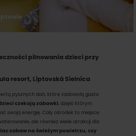
iptowie
eczności pilnowania dzieci przy
oświadczenia
ula resort
, Liptovská Sielnica
a
 ofertą pysznych dań, które zadowolą gusta
dzieci czekają zabawki
, dzięki którym
dne
 swoją energię. Cały ośrodek to miejsce
tura
waterowanie, ale również wiele atrakcji dla
lac zabaw na świeżym powietrzu, czy