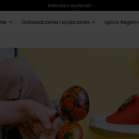
Region rowerowy
nie
Doświadczenia i wydarzenia
Liptov Region
a Liptove
Park wodny Bešeňová
SIE
rmacje o
Liptowskie
Region
Kompas
Nieznany
Tatr
Noce rytuałów
22.
onie Liptów
muzeum
rowerowy
historyczny
Liptów
eks
saunowych
Vodný park Tatralandia
LIP
Tropikalna noc w
04.
Tatralandii – letnia
edycja specjalna
SIE
Demänovská dolina
08.
Lato pod Chopokiem