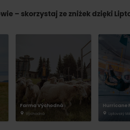
owie – skorzystaj ze zniżek dzięki Lip
Farma Východná
Hurricane 
Východná
Liptovský Mi