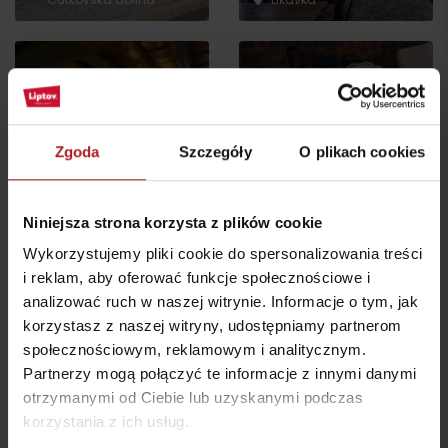
Zgoda
Szczegóły
O plikach cookies
Stará koliba – Areal u
dobrego pasterza
Blaho od Aďky
Ružomberok
Ružomberok
Niniejsza strona korzysta z plików cookie
Wykorzystujemy pliki cookie do spersonalizowania treści
wszystkie miejsca do jedzenia i picia
i reklam, aby oferować funkcje społecznościowe i
analizować ruch w naszej witrynie. Informacje o tym, jak
korzystasz z naszej witryny, udostępniamy partnerom
Atrakcje i relaks w pobliżu:
społecznościowym, reklamowym i analitycznym.
Partnerzy mogą połączyć te informacje z innymi danymi
otrzymanymi od Ciebie lub uzyskanymi podczas
korzystania z ich usług.