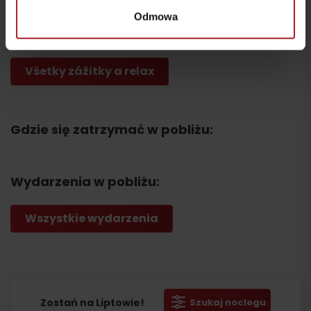
dolina
Ružomberok -
Odmowa
Ružomberok
Čutkovská dolina
Všetky zážitky a relax
Wyjazd
Gdzie się zatrzymać w pobliżu:
Wydarzenia w pobliżu:
Wszystkie wydarzenia
Zostań na Liptowie!
Szukaj noclegu