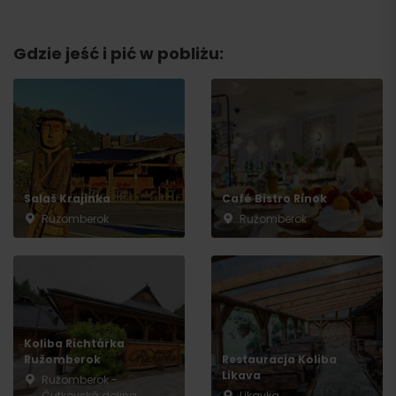
Gdzie jeść i pić w pobliżu:
Salaš Krajinka
Café Bistro Rínok
Ruzomberok
Ružomberok
Przyjazd
Koliba Richtárka
Ružomberok
Restauracja Koliba
Likava
Ružomberok -
Čutkovská dolina
Likavka