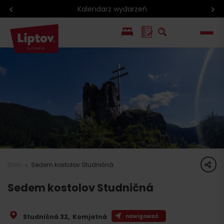
Kalendarz wydarzeń
EN
SK
share
Dom
Sedem kostolov Studničná
Sedem kostolov Studničná
Studničná 32
,
Komjatná
nawigować