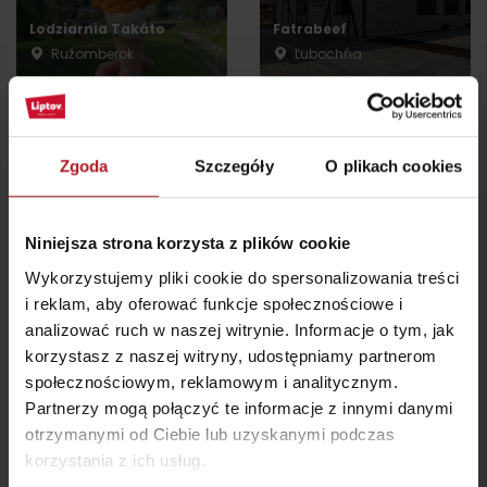
Lodziarnia Takáto
Fatrabeef
Ružomberok
Ľubochňa
wszystkie miejsca do jedzenia i picia
Zgoda
Szczegóły
O plikach cookies
Atrakcje i relaks w pobliżu:
Niniejsza strona korzysta z plików cookie
Wykorzystujemy pliki cookie do spersonalizowania treści
i reklam, aby oferować funkcje społecznościowe i
analizować ruch w naszej witrynie. Informacje o tym, jak
korzystasz z naszej witryny, udostępniamy partnerom
Squash a bowling –
Sklep – Areal u dobrego
społecznościowym, reklamowym i analitycznym.
Motel Ranč
pasterza
Partnerzy mogą połączyć te informacje z innymi danymi
Ružomberok
Ružomberok
otrzymanymi od Ciebie lub uzyskanymi podczas
korzystania z ich usług.