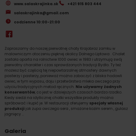
www.salaskrajinka.sk
+421 915 803 444
salaskrajinka@gmail.com
codzienne 10:00-21:00
Zapraszamy do naszej pierwotnej chaty Krajobraz zamku w
malowniczym otoczeniu pięknej okolicy Dolnego Liptowa . Chalet
została oparta na rolnictwie 1000 owiec w 1983 i utrzymują swój
pierwotny charakter i czas sprawdzonych tradycji Bydło. Ty też
możesz być częścią tej niepowtarzalnej atmosfery dawnych
pasterzy i pasterzy, ponieważ można zobaczyć z bliska hodowli
owiec, w tym wypasu, doju i przetwórstwa mleka owczego przy
użyciu tradycyjnych metod ręcznych.
Nie używamy żadnych
konserwantów
, co jest w dzisiejszych czasach bardzo rzadko.
Kiedy siedzi na idyllicznej chatki wszystkie produkty można
spróbować i kupić je. W restauracji oferujemy
specjały własnej
produkcji
jak zupa owczego sera , smażone kozim serem , gulasz
jagnięcy …
Galeria