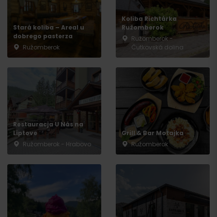
Koliba Richtárka
Stará koliba – Areal u
Ružomberok
dobrego pasterza
Ružomberok -
Ružomberok
Čutkovská dolina
Przyjazd
Restauracja U Nás na
Liptove
Grill & Bar Motajka
Ružomberok - Hrabovo
Ružomberok