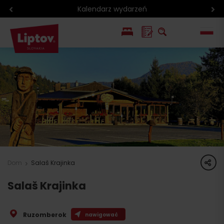
Kalendarz wydarzeń
EN
SK
share
Dom
Salaš Krajinka
Salaš Krajinka
Ruzomberok
nawigować