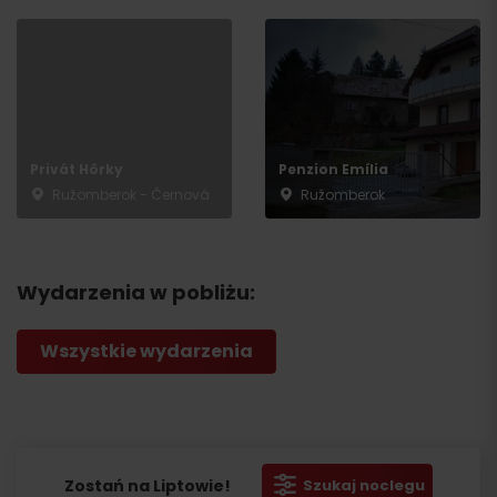
Privát Hôrky
Penzion Emília
Ružomberok - Černová
Ružomberok
Wydarzenia w pobliżu:
Wszystkie wydarzenia
Zostań na Liptowie!
Szukaj noclegu