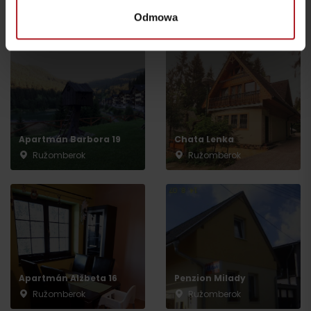
Odmowa
Gdzie się zatrzymać w pobliżu:
Apartmán Barbora 19
Chata Lenka
Ružomberok
Ružomberok
Wyjazd
Apartmán Alžbeta 16
Penzion Milady
Ružomberok
Ružomberok