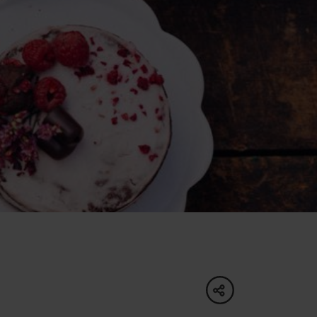
oświadczenia
pa
dne
ltura
share