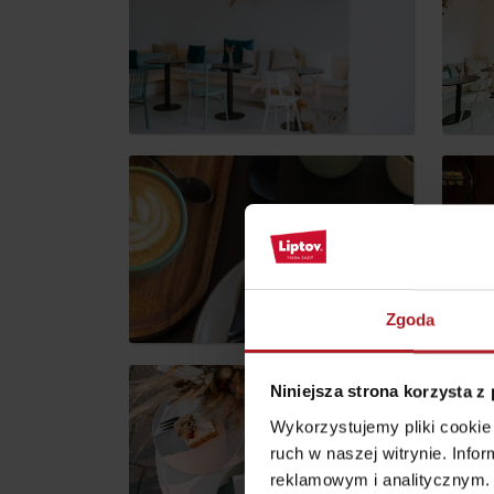
według pory roku
WYKAZ ATRAKCJI DLA DZIECI
KAMERY
Jasná Nízke Tatry
Chopok w zimę
Zgoda
Niniejsza strona korzysta z
Wykorzystujemy pliki cookie 
ruch w naszej witrynie. Inf
reklamowym i analitycznym. 