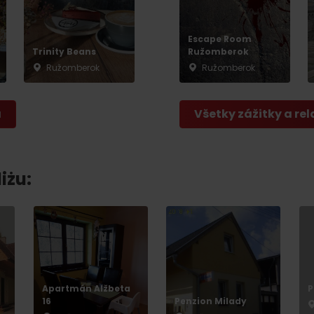
Escape Room
Trinity Beans
Ružomberok
Ružomberok
Ružomberok
a
Všetky zážitky a rel
iżu:
Apartmán Alžbeta
P
16
Penzion Milady