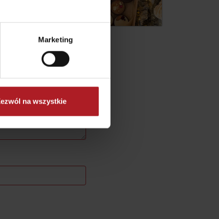
by
Marketing
ezwól na wszystkie
No data found for this source.