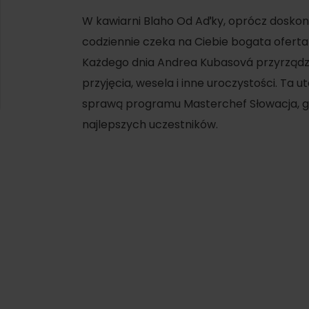
W kawiarni Blaho Od Aďky, oprócz doskon
codziennie czeka na Ciebie bogata oferta
Każdego dnia Andrea Kubasová przyrządza 
przyjęcia, wesela i inne uroczystości. Ta
sprawą programu Masterchef Słowacja, gdz
najlepszych uczestników.
d for this source.