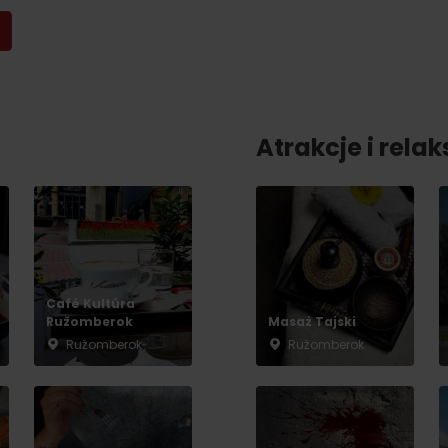
No data found for this source.
Atrakcje i relak
Café Kultúra
Ružomberok
Masaż Tajski
Ružomberok
Ružomberok
d for this source.
No data found for this source.
No data found for this source.