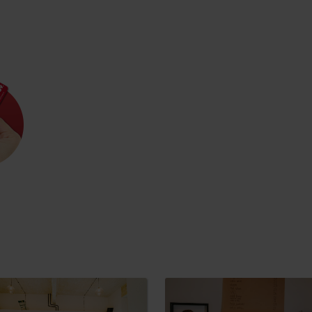
Zasady przebywania w
Ratownictwo
górach
ubezpieczeniowe w
górach z Liptov Regi
Card i Generali