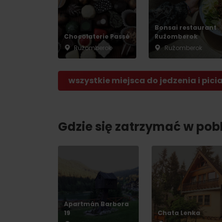
Bonsai restaurant
Chocolaterie Passé
Ružomberok
Ružomberok
Ružomberok
wszystkie miejsca do jedzenia i pici
Gdzie się zatrzymać w pobl
Apartmán Barbora
19
Chata Lenka