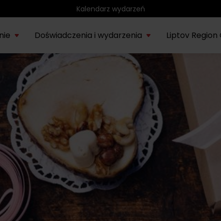
Region rowerowy
nie
Doświadczenia i wydarzenia
Liptov Region
Park wodny Bešeňová
SIE
rmacje o
Liptowskie
Region
Kompas
Nieznany
Tatr
Noce rytuałów
22.
onie Liptów
muzeum
rowerowy
historyczny
Liptów
eks
saunowych
Vodný park Tatralandia
LIP
Tropikalna noc w
04.
Tatralandii – letnia
edycja specjalna
SIE
Demänovská dolina
22.
Lato pod Chopokiem