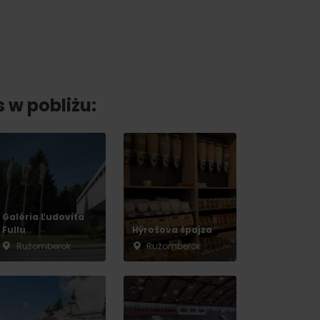
s w pobliżu:
Galéria Ľudovíta
Fullu
Hýrošova špajza
Ružomberok
Ružomberok