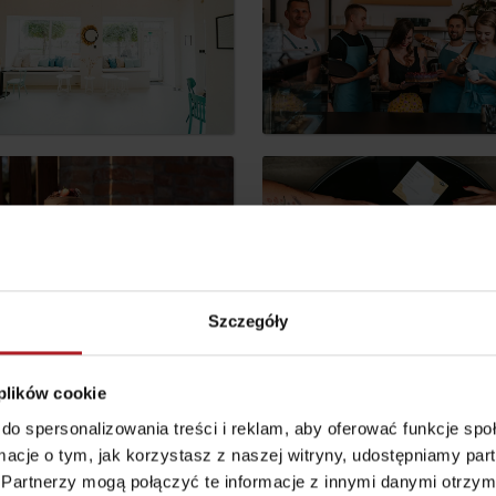
według wieku dzieci
Punkt widokowy
Aquapark Tatralan
Svätojánska
Szczegóły
rozhľadňa
miejscowość Liptovský
Ján
 plików cookie
do spersonalizowania treści i reklam, aby oferować funkcje sp
ormacje o tym, jak korzystasz z naszej witryny, udostępniamy p
Partnerzy mogą połączyć te informacje z innymi danymi otrzym