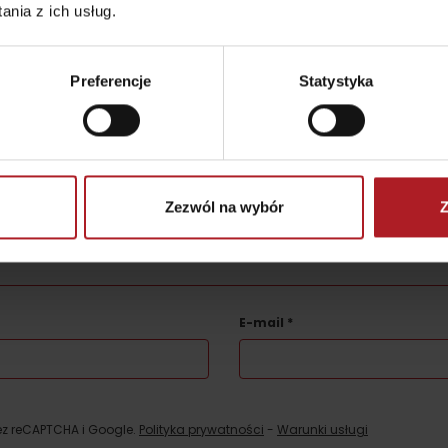
Gdzie kupić?
Liptowskie dro
nia z ich usług.
Preferencje
Statystyka
oświadczenie
er?
 zostanie opublikowany.
Wymagane pola są oznaczone
*
Zezwól na wybór
Z
E-mail
*
ez reCAPTCHA i Google.
Polityka prywatności
-
Warunki usługi
TOVA