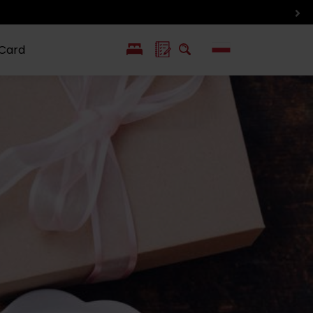
 Card
EN
SK
ín i inne
Smaki i życie
Wlkolinec –
pozycje
Liptowa
Zabytek
UNESCO