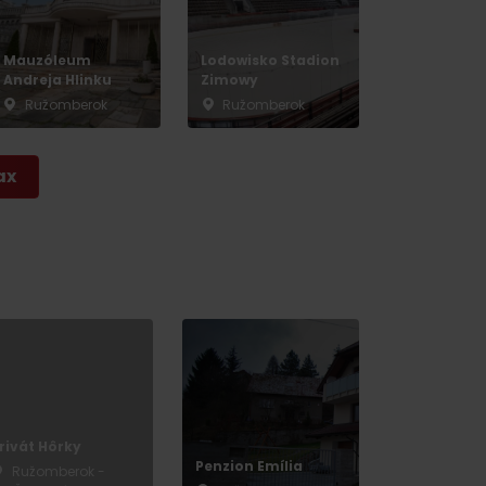
Mauzóleum
Lodowisko Stadion
Andreja Hlinku
Zimowy
Ružomberok
Ružomberok
ax
rivát Hôrky
Penzion Emília
Ružomberok -