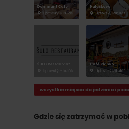
Dominant Cafe
Haluškovo
Liptovský Mikuláš
Liptovský Mikuláš
ŠULO Restaurant
Café Pianko
Liptovský Mikuláš
Liptovský Mikuláš
wszystkie miejsca do jedzenia i pici
Gdzie się zatrzymać w pobl