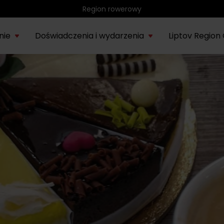
Region rowerowy
nie
Doświadczenia i wydarzenia
Liptov Region
Park wodny Bešeňová
SIE
rmacje o
Liptowskie
Region
Kompas
Nieznany
Tatr
Noce rytuałów
22.
onie Liptów
muzeum
rowerowy
historyczny
Liptów
eks
saunowych
Vodný park Tatralandia
LIP
Tropikalna noc w
04.
Tatralandii – letnia
edycja specjalna
SIE
Demänovská dolina
08.
Lato pod Chopokiem