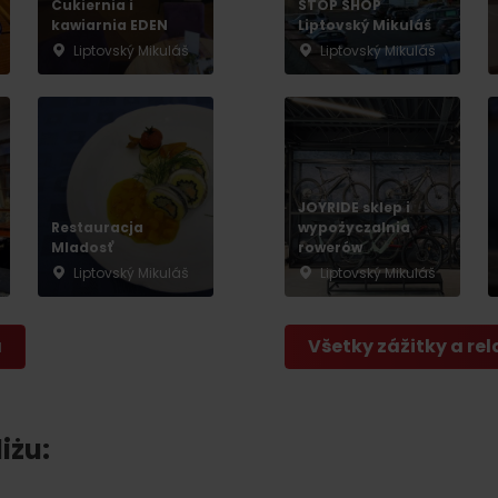
Cukiernia i
STOP SHOP
kawiarnia EDEN
Liptovský Mikuláš
Liptovský Mikuláš
Liptovský Mikuláš
JOYRIDE sklep i
Restauracja
wypożyczalnia
Mladosť
rowerów
Liptovský Mikuláš
Liptovský Mikuláš
a
Všetky zážitky a rel
iżu: