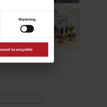
Marketing
ezwól na wszystkie
No data found for this source.