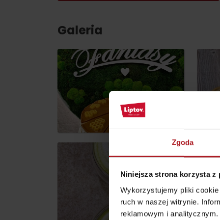
Galeria
według pory roku
WYKAZ ATRAKCJI DLA DZIECI
KAMERY
Jasná Nízke Tatry
Chopok w zimę
Zgoda
Niniejsza strona korzysta z
Wykorzystujemy pliki cookie 
ruch w naszej witrynie. Inf
reklamowym i analitycznym. 
Lista produktów