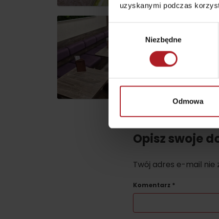
uzyskanymi podczas korzysta
regionalnych
O MARCE PRODUKTOWEJ LIPTOVA
Wybór
NAJLEPSZE ATRAKCJE
Niezbędne
zgody
No posts found.
Potrzebujesz wypożyczyć narty lub row
Wypożyczalnie
Odmowa
Usługi
Opisz swoje d
Twój adres e-mail nie
Komentarz
*
VIAC O NEPOZNANÝCH MIESTACH LIP