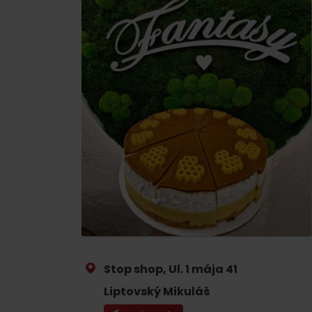
Jeśli burczy ci w żołądku
Restauracje
Kawiarnie
Browary i winiarnie
Tradycyjna kuchnia
No data found for this source.
No data foun
Stop shop, Ul. 1 mája 41
Gdzie znajduje się
skarb w Rużomberku?
Liptovský Mikuláš
Gdzie znajduje się
Znajdź go razem z