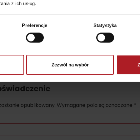
nia z ich usług.
Preferencje
Statystyka
er?
Zezwól na wybór
Z
oświadczenie
 zostanie opublikowany.
Wymagane pola są oznaczone
*
TOVA