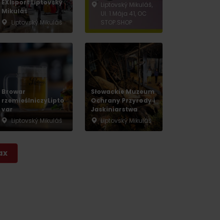
EXIsport Liptovský
Liptovský Mikuláš,
Mikuláš
Ul. 1.Mája 41, OC
Liptovský Mikuláš
STOP.SHOP
Browar
Słowackie Muzeum
rzemieślniczyLipto
Ochrany Przyrody i
var
Jaskiniarstwa
Liptovský Mikuláš
Liptovský Mikuláš
ax