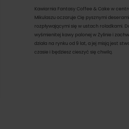
Kawiarnia Fantasy Coffee & Cake w cen
Mikulaszu oczaruje Cię pysznymi deserami
rozpływającymi się w ustach roladkami. 
wyśmienitej kawy palonej w Żylinie i zachw
działa na rynku od 9 lat, a jej misją jest 
czasie i będziesz cieszyć się chwilą.
d for this source.