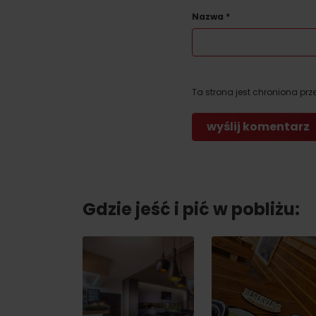
Nazwa
*
Nie masz samochodu i potrzebujesz
podwózki?
Ta strona jest chroniona prz
Ski&AquaBus
Transport lotniczy
Usługi taksówkowe
Transport autobusowy
Gdzie jeść i pić w pobliżu:
Transport kolejowy
No data foun