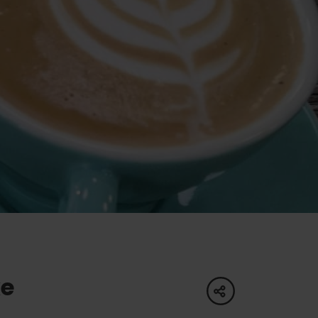
oświadczenia
pa
dne
ltura
ke
share