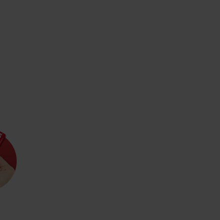
Zasady przebywania w
Ratownictwo
górach
ubezpieczeniowe w
górach z Liptov Regi
Card i Generali