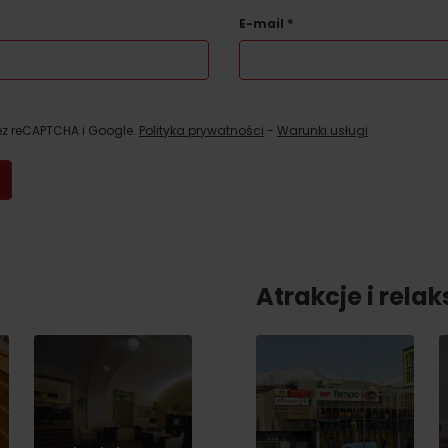
No data found for this source.
E-mail
*
ez reCAPTCHA i Google.
Polityka prywatności
-
Warunki usługi
Atrakcje i relak
d for this source.
No data found for this source.
No data found for this source.