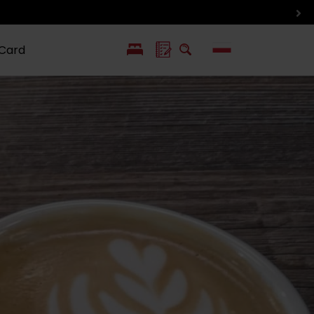
 Card
EN
SK
ín i inne
Smaki i życie
Wlkolinec –
pozycje
Liptowa
Zabytek
UNESCO