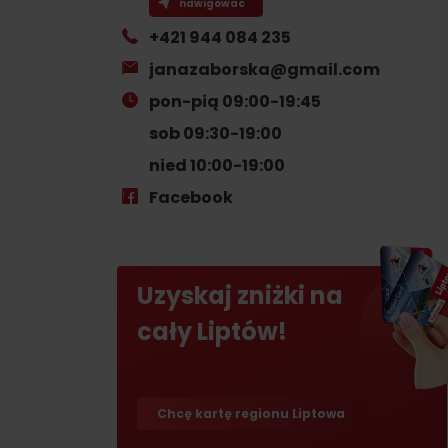
skarb w Rużomberku?
nawigować
Liptov Region Card!
Znajdź go razem z
+421 944 084 235
Liptov Region Card!
janazaborska@gmail.com
pon-pią 09:00-19:45
sob 09:30-19:00
nied 10:00-19:00
Facebook
VŠETKY ČLÁNKY
VŠETKY ČLÁNKY
Uzyskaj zniżki na
cały Liptów!
Pogoda i kamery
Chcę kartę regionu Liptowa