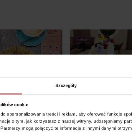
według wieku dzieci
Punkt widokowy
Aquapark Tatralan
Svätojánska
Szczegóły
rozhľadňa
miejscowość Liptovský
Ján
 plików cookie
do spersonalizowania treści i reklam, aby oferować funkcje sp
ormacje o tym, jak korzystasz z naszej witryny, udostępniamy p
Partnerzy mogą połączyć te informacje z innymi danymi otrzym
Gdzie kupić?
Liptowskie dro