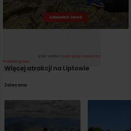
Słowacji zaczynają się w Liptove
odwiedzić Jasná
Proszę, aby obejrzeć wideo,
zaakceptuj ciasteczka
marketingowe.
Proszę, aby obejrzeć wideo,
zaakceptuj ciasteczka
marketingowe.
Proszę, aby obejrzeć wideo,
zaakceptuj ciasteczka
marketingowe.
Więcej atrakcji na Liptowie
Przyjazd
Zalecana