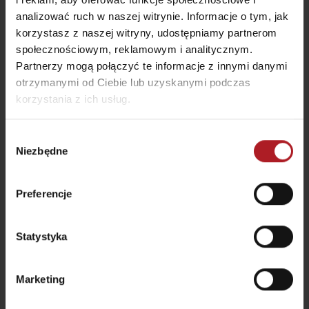
analizować ruch w naszej witrynie. Informacje o tym, jak
korzystasz z naszej witryny, udostępniamy partnerom
społecznościowym, reklamowym i analitycznym.
Partnerzy mogą połączyć te informacje z innymi danymi
otrzymanymi od Ciebie lub uzyskanymi podczas
korzystania z ich usług.
Wybór
Niezbędne
zgody
Preferencje
Statystyka
Przewodnik po miejscowości Lúčkach i Uzdrowisku
Lúčky: co zobaczyć, dokąd się wybrać i jak zaplanować
pobyt na Liptowie
Marketing
region Liptowa