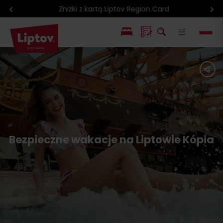
Zniżki z kartą Liptov Region Card
EN
share
SK
Bezpieczne wakacje na Liptowie Kópia