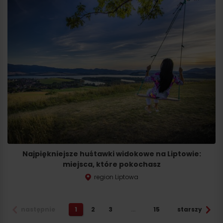
Wyjazd
Najpiękniejsze huśtawki widokowe na Liptowie:
miejsca, które pokochasz
region Liptowa
następnie
1
2
3
…
15
starszy