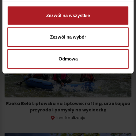
Zezwól na wszystkie
Zezwól na wybór
Odmowa
Rzeka Belá Liptowska na Liptowie: rafting, urzekająca
przyroda i pomysły na wycieczkę
Inne lokalizacje