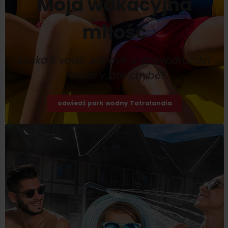
Moja wakacyjna
miłość
Láska k vodě, zábavě a dobrodružství
nesmí v létě chybět
odwiedź park wodny Tatralandia