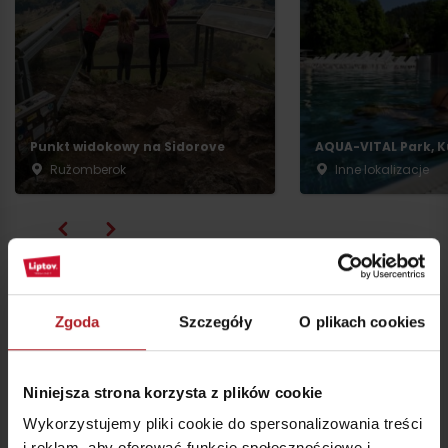
Punkt widokowy na Sidorove
AQUA-VITAL Park, K
Ružomberok
Inne lokalizacje
Zgoda
Szczegóły
O plikach cookies
Szukanie
Niniejsza strona korzysta z plików cookie
Filter
Wykorzystujemy pliki cookie do spersonalizowania treści
i reklam, aby oferować funkcje społecznościowe i