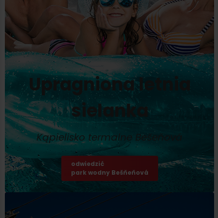
Upragniona letnia
sielanka
Kąpielisko termalne Bešeňová
odwiedzić
park wodny Bešňeňová