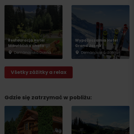
Restauracja Hotel
Wypożyczalnia Hotel
Mikulášska chata
Grand Jasná
Demänovská Dolina
Demänovská dolina
Všetky zážitky a relax
Gdzie się zatrzymać w pobliżu: