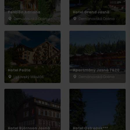
Penzión Adriana
Hotel Grand Jasná
Demänovská Dolina
Demänovská Dolina
Hotel Pošta
Apartmány Jasná 7&20
Liptovský Mikuláš
Demänovská Dolina
Hotel Björnson Jasná
Hotel Ostredok***