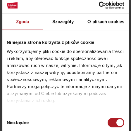
Ta strona jest chroniona przez reCAPTCHA i Google.
Polityka
prywatności
-
Warunki usługi
Zgoda
Szczegóły
O plikach cookies
Niniejsza strona korzysta z plików cookie
Wykorzystujemy pliki cookie do spersonalizowania treści
Gdzie jeść i pić w pobliżu:
i reklam, aby oferować funkcje społecznościowe i
analizować ruch w naszej witrynie. Informacje o tym, jak
korzystasz z naszej witryny, udostępniamy partnerom
społecznościowym, reklamowym i analitycznym.
Partnerzy mogą połączyć te informacje z innymi danymi
otrzymanymi od Ciebie lub uzyskanymi podczas
korzystania z ich usług.
Restauracja Happy End
Restauracja POŠTA
Jasná
Liptovský Mikuláš
Demänovská Dolina
Wybór
Niezbędne
zgody