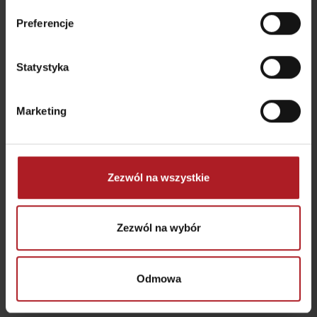
Preferencje
Statystyka
Reštauracja Hotel Jasná
Z wielkim sercem
Demänovská Dolina
Liptovský Mikuláš
Marketing
Zezwól na wszystkie
Restauracja Resort
Restauracja Strachan
Lúčky
Family Jasná
Zezwól na wybór
Demänovská Dolina
Demänovská dolina
Odmowa
wszystkie miejsca do jedzenia i picia