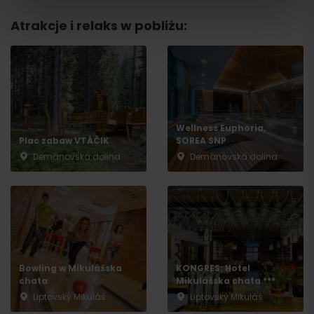
Atrakcje i relaks w pobliżu:
Wellness Euphoria,
Plac zabaw VTÁČIK
SOREA SNP
Demänovská dolina
Demänovská dolina
Bowling w Mikulášska
KONGRES: Hotel
chata
Mikulášska chata ***
Wyjazd
Liptovský Mikuláš
Liptovský Mikuláš