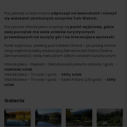
Przy jeziorze, w lesie można
odpocząć na ławeczkach i cieszyć
się widokami okolicznych szczytów Tatr Niskich
.
Przy jeziorze Vrbické pleso znajduje się
punkt wyjściowy, gdzie
swój początek ma wiele szlaków turystycznych
prowadzących na szczyty gór i na interesujące wycieczki
:
Punkt wyjściowy: parking pod hotelem Grand – po prawej stronie
drogi wejście ścieżką edukacyjną Demänovská Dolina (Dolina
Demianowska) i dalej nietrudnym żółtym szlakiem turystycznym.
Vrbické pleso – Repiská – Demänovská jaskyňa slobody 1 godz. –
niebieski szlak
Vrbické pleso – Tri vody 1 godz. –
żółty szlak
Vrbické pleso – Tri vody 1 godz. – Sedlo Poľany 2,30 godz. –
żółty
szlak
Galeria
Przyjazd