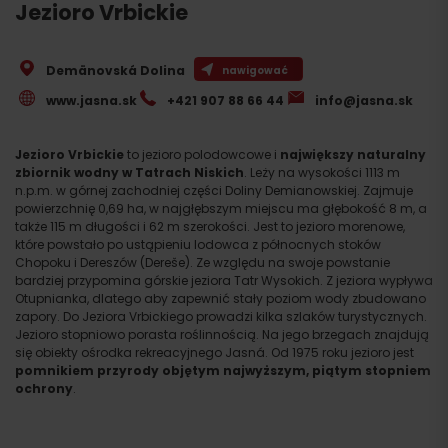
Jezioro Vrbickie
Demänovská Dolina
nawigować
www.jasna.sk
+421 907 88 66 44
info@jasna.sk
Jezioro Vrbickie
to jezioro polodowcowe i
największy naturalny
zbiornik wodny w Tatrach Niskich
. Leży na wysokości 1113 m
n.p.m. w górnej zachodniej części Doliny Demianowskiej. Zajmuje
powierzchnię 0,69 ha, w najgłębszym miejscu ma głębokość 8 m, a
także 115 m długości i 62 m szerokości. Jest to jezioro morenowe,
które powstało po ustąpieniu lodowca z północnych stoków
Chopoku i Dereszów (Dereše). Ze względu na swoje powstanie
bardziej przypomina górskie jeziora Tatr Wysokich. Z jeziora wypływa
Otupnianka, dlatego aby zapewnić stały poziom wody zbudowano
zapory. Do Jeziora Vrbickiego prowadzi kilka szlaków turystycznych.
Jezioro stopniowo porasta roślinnością. Na jego brzegach znajdują
się obiekty ośrodka rekreacyjnego Jasná. Od 1975 roku jezioro jest
pomnikiem przyrody objętym najwyższym, piątym stopniem
ochrony
.