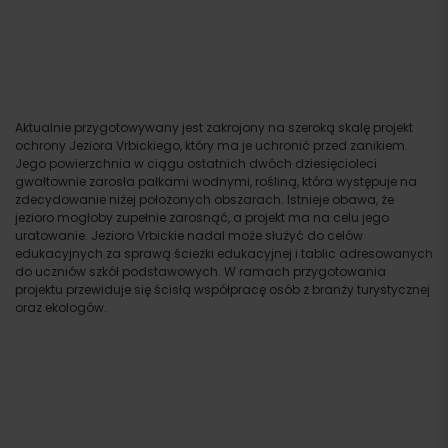
Aktualnie przygotowywany jest zakrojony na szeroką skalę projekt
ochrony Jeziora Vrbickiego, który ma je uchronić przed zanikiem.
Jego powierzchnia w ciągu ostatnich dwóch dziesięcioleci
gwałtownie zarosła pałkami wodnymi, rośliną, która występuje na
zdecydowanie niżej położonych obszarach. Istnieje obawa, że
jezioro mogłoby zupełnie zarosnąć, a projekt ma na celu jego
uratowanie. Jezioro Vrbickie nadal może służyć do celów
edukacyjnych za sprawą ścieżki edukacyjnej i tablic adresowanych
do uczniów szkół podstawowych. W ramach przygotowania
projektu przewiduje się ścisłą współpracę osób z branży turystycznej
oraz ekologów.