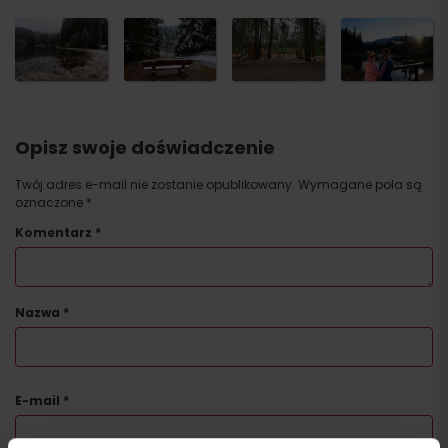
Opisz swoje doświadczenie
Twój adres e-mail nie zostanie opublikowany.
Wymagane pola są
oznaczone
*
Komentarz
*
Nazwa
*
E-mail
*