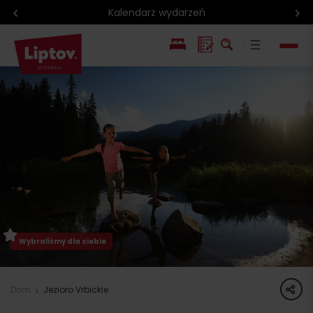
Region rowerowy
EN
SK
Wybraliśmy dla ciebie
share
Dom
Jezioro Vrbickie