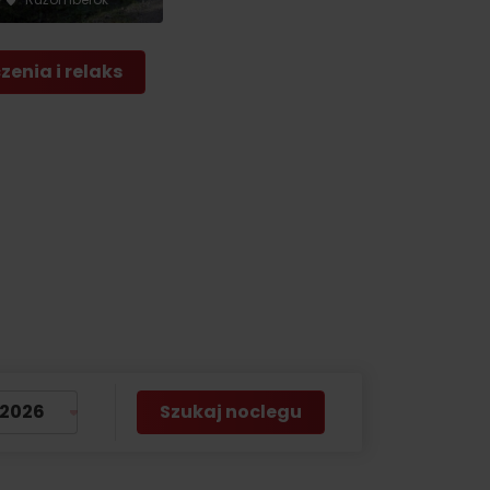
by
enia i relaks
Szukaj noclegu
No data found for this source.