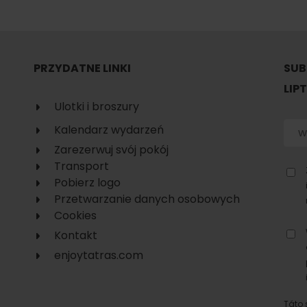
No data found for this source.
PRZYDATNE LINKI
SUB
LIP
Ulotki i broszury
Kalendarz wydarzeń
Zarezerwuj svój pokój
Transport
Pobierz logo
Przetwarzanie danych osobowych
Cookies
Kontakt
enjoytatras.com
d for this source.
No data found for this source.
No data found for this source.
Táto 