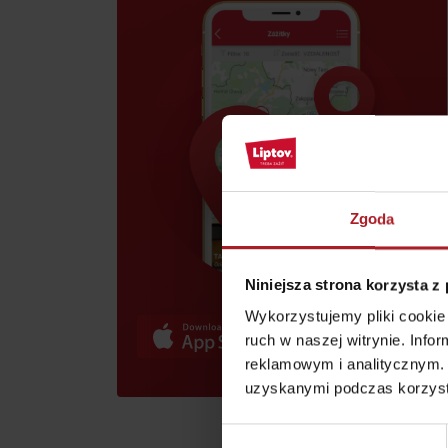
skarb w Rużomberku?
Liptov Region Card!
Znajdź go razem z
Liptov Region Card!
Zgoda
VŠETKY ČLÁNKY
VŠETKY ČLÁNKY
Niniejsza strona korzysta z
Wykorzystujemy pliki cookie 
Pogoda i kamery
ruch w naszej witrynie. Inf
reklamowym i analitycznym. 
uzyskanymi podczas korzysta
Wybór