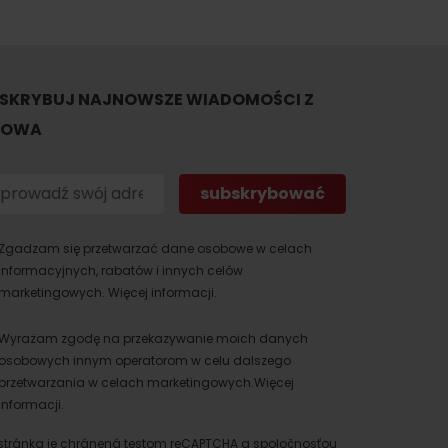
SKRYBUJ NAJNOWSZE WIADOMOŚCI Z
TOWA
Zgadzam się przetwarzać dane osobowe w celach
informacyjnych, rabatów i innych celów
marketingowych.
Więcej informacji.
Wyrażam zgodę na przekazywanie moich danych
osobowych innym operatorom w celu dalszego
przetwarzania w celach marketingowych.
Więcej
informacji.
stránka je chránená testom reCAPTCHA a spoločnosťou