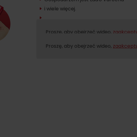
i wiele więcej.
Proszę, aby obejrzeć wideo,
zaakceptu
Proszę, aby obejrzeć wideo,
zaakceptu
d for this source.