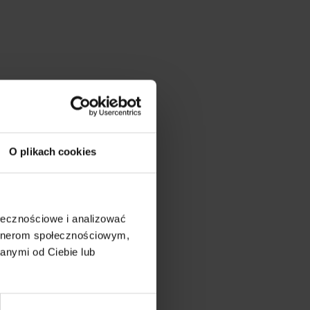
O plikach cookies
ołecznościowe i analizować
artnerom społecznościowym,
anymi od Ciebie lub
on