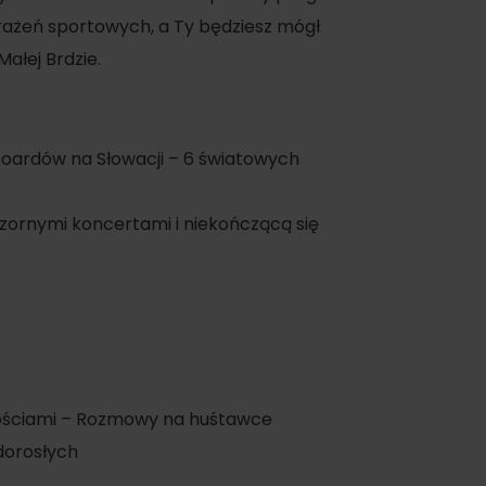
rażeń sportowych, a Ty będziesz mógł
ałej Brdzie.
boardów na Słowacji – 6 światowych
oświadczenia
ornymi koncertami i niekończącą się
a
dne
tura
ościami – Rozmowy na huśtawce
 dorosłych