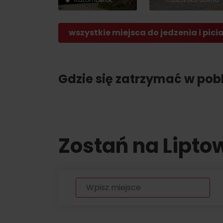
Lista produktów
regionalnych
O MARCE PRODUKTOWEJ LIPTOVA
wszystkie miejsca do jedzenia i pici
NAJLEPSZE ATRAKCJE
No posts found.
Potrzebujesz wypożyczyć narty lub row
Gdzie się zatrzymać w pobl
Wypożyczalnie
Usługi
Zostań na Lipto
VIAC O NEPOZNANÝCH MIESTACH LIP