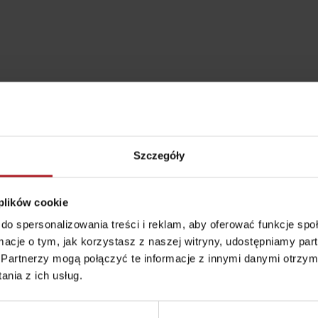
Szczegóły
 plików cookie
do spersonalizowania treści i reklam, aby oferować funkcje sp
Zasady przebywania w
Ratownictwo
ormacje o tym, jak korzystasz z naszej witryny, udostępniamy p
górach
ubezpieczeniowe w
Partnerzy mogą połączyć te informacje z innymi danymi otrzym
górach z Liptov Regi
nia z ich usług.
Card i Generali