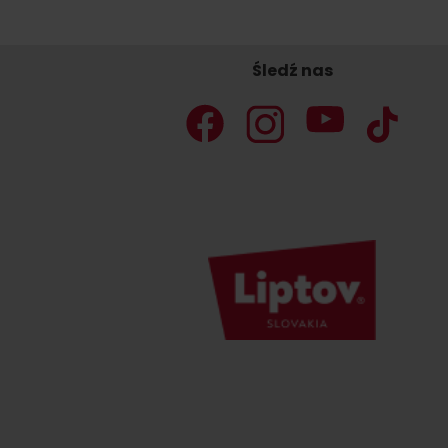
Śledź nas
Nie masz samochodu i potrzebujesz
podwózki?
Ski&AquaBus
Transport lotniczy
Usługi taksówkowe
Transport autobusowy
Transport kolejowy
No data foun