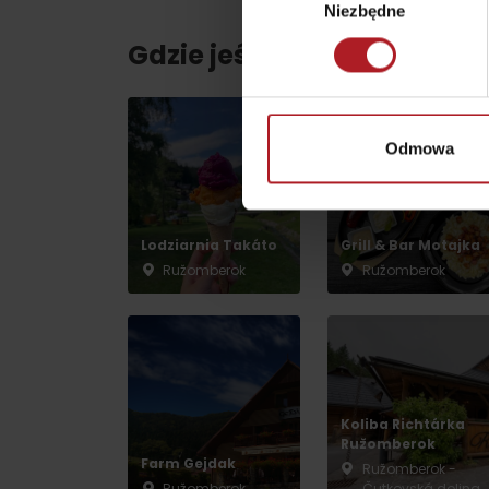
Niezbędne
zgody
Gdzie jeść i pić w pobliżu:
według pory roku
Odmowa
WYKAZ ATRAKCJI DLA DZIECI
KAMERY
Lodziarnia Takáto
Grill & Bar Motajka
Jasná Nízke Tatry
Ružomberok
Ružomberok
Chopok w zimę
Koliba Richtárka
Ružomberok
Farm Gejdak
Ružomberok -
Ružomberok
Čutkovská dolina