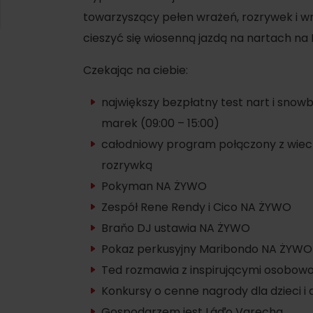
SIE
Ružomberok
towarzyszący pełen wrażeń, rozrywek i w
21.
Lato z Korýtkiem 2026
WYKAZ CENTRÓW INFORMACYJNYCH
cieszyć się wiosenną jazdą na nartach na M
Czekając na ciebie:
Program dla pracowników
 O REGIONIE
SZYSTKIE WYDARZENIA
Obiekty konferencyjne
największy bezpłatny test nart i snow
marek (09:00 – 15:00)
Zimowe sporty
Teambuildingy
Wybierz rodzaj d
całodniowy program połączony z wiecz
Narciarstwo
Wszystkie
rozrywką
Skialpinizm
Pokyman NA ŻYWO
Parki wodne
Zespół Rene Rendy i Cico NA ŻYWO
Narciarstwo biegowe
Wellness i sp
Braňo DJ ustawia NA ŻYWO
Atrakcje wo
Turystyka w zimie
Pokaz perkusyjny Maribondo NA ŻYWO
Historia i kul
Ted rozmawia z inspirującymi osobow
Konkursy o cenne nagrody dla dzieci i
Gospodarzem jest Láďo Varecha