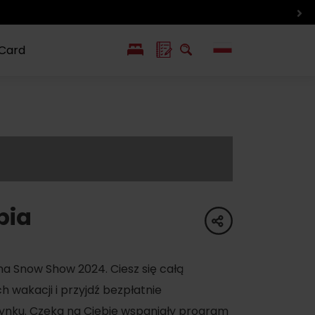
 Card
EN
SK
ín i inne
Smaki i życie
Wlkolinec –
pozycje
Liptowa
Zabytek
UNESCO
pia
share
na Snow Show 2024. Ciesz się całą
wakacji i przyjdź bezpłatnie
nku. Czeka na Ciebie wspaniały program