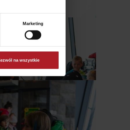
by
Marketing
ezwól na wszystkie
No data found for this source.