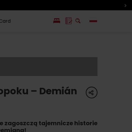
gion rowerowy
 Card
EN
SK
ín i inne
Smaki i życie
Wlkolinec –
pozycje
Liptowa
Zabytek
UNESCO
opoku – Demián
share
e zagoszczą tajemnicze historie
Demiana!