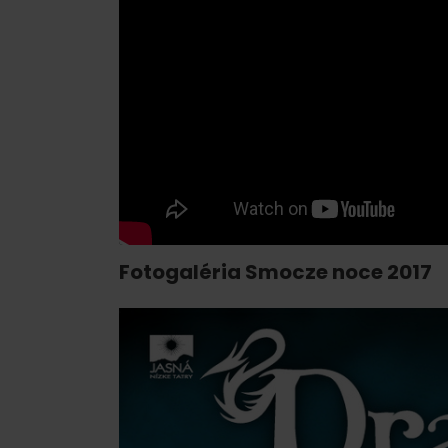
Fotogaléria Smocze noce 2017
Zasady przebywania w
Ratownictwo
górach
ubezpieczeniowe w
górach z Liptov Regi
Card i Generali