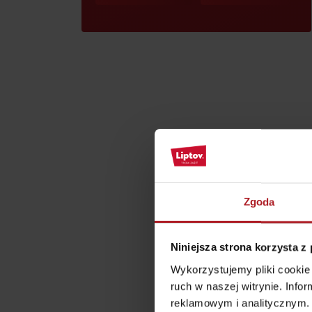
według pory roku
WYKAZ ATRAKCJI DLA DZIECI
KAMERY
Jasná Nízke Tatry
Chopok w zimę
Zgoda
Niniejsza strona korzysta z
Wykorzystujemy pliki cookie 
ruch w naszej witrynie. Inf
reklamowym i analitycznym. 