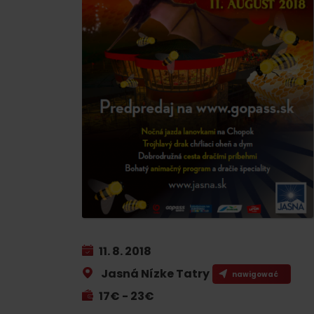
Planowanie dla firm
Zaplanuj wakacje
WIĘCEJ
W
Planowanie wakacji
Zarezerwuj pokoje
Letnie sporty
Kemping
Turystyka
Ze zwierzętami
Kolarstwo
Ze zniżkami
Wspinaczka
11. 8. 2018
Sporty wodne
Jasná Nízke Tatry
nawigować
Nordic walking
17€ - 23€