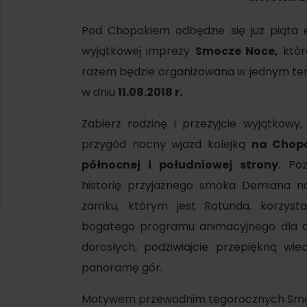
SIE
Ružomberok
21.
Lato z Korýtkiem 2026
WYKAZ CENTRÓW INFORMACYJNYCH
Pod Chopokiem odbędzie się już piąta 
wyjątkowej imprezy
Smocze Noce,
któ
razem będzie organizowana w jednym ter
Program dla pracowników
 O REGIONIE
SZYSTKIE WYDARZENIA
w dniu
11.08.2018 r.
Obiekty konferencyjne
Zimowe sporty
Zabierz rodzinę i przeżyjcie wyjątkowy,
Teambuildingy
Wybierz rodzaj d
przygód nocny wjazd kolejką
na Chop
Narciarstwo
Wszystkie
północnej i południowej strony
. Poz
Skialpinizm
historię przyjaznego smoka Demiana n
Parki wodne
zamku, którym jest Rotunda, korzysta
Narciarstwo biegowe
Wellness i sp
bogatego programu animacyjnego dla dz
Atrakcje wo
Turystyka w zimie
dorosłych, podziwiajcie przepiękną wie
Historia i kul
panoramę gór.
Motywem przewodnim tegorocznych Sm