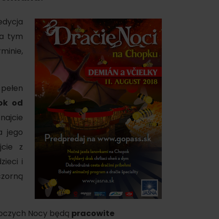
edycja
ra tym
minie,
 pełen
oświadczenia
ok od
najcie
a jego
jcie z
a
ieci i
dne
czorną
tura
oczych Nocy będą
pracowite