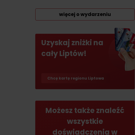
Jeśli burczy ci w żołądku
więcej o wydarzeniu
Restauracje
Kawiarnie
Uzyskaj zniżki na
Browary i winiarnie
cały Liptów!
Tradycyjna kuchnia
Chcę kartę regionu Liptowa
No data found for this source.
No data foun
Możesz także znaleźć
wszystkie
Gdzie znajduje się
Gdzie znajduje się
doświadczenia w
skarb w Rużomberku?