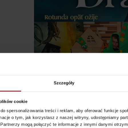
według wieku dzieci
Punkt widokowy
Aquapark Tatralan
Svätojánska
Szczegóły
rozhľadňa
miejscowość Liptovský
Ján
 plików cookie
do spersonalizowania treści i reklam, aby oferować funkcje sp
ormacje o tym, jak korzystasz z naszej witryny, udostępniamy p
Partnerzy mogą połączyć te informacje z innymi danymi otrzym