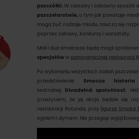
pszczółki.
W ciekawy i zabawny sposób dz
pszczelarstwie,
o tym jak powstaje miodek
mogą być rodzaje miodu, nauczą się rozpo
poprzez zabawy, konkursy i warsztaty.
Mali i duzi smakosze będą mogli spróbo
specjałów
w
panoramicznej restauracji 
Po wykonaniu wszystkich zadań pszczelar
przedstawienie
Smocza historia
w
teatralnej
Divadelná spoločnosť.
Hist
przeżyciem, że jej akcja będzie się r
d for this source.
restauracji Rotunda, przy
figurze Smoka
ogniem i dymem. Nie przegap wyjątkoweg