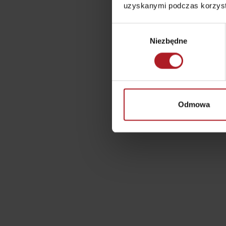
uzyskanymi podczas korzysta
Lista produktów
regionalnych
Wybór
O MARCE PRODUKTOWEJ LIPTOVA
NAJLEPSZE ATRAKCJE
Niezbędne
zgody
No posts found.
Potrzebujesz wypożyczyć narty lub row
Wypożyczalnie
Odmowa
Usługi