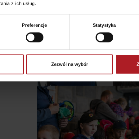
nia z ich usług.
Gdzie kupić?
Liptowskie dro
Preferencje
Statystyka
er?
Zezwól na wybór
Z