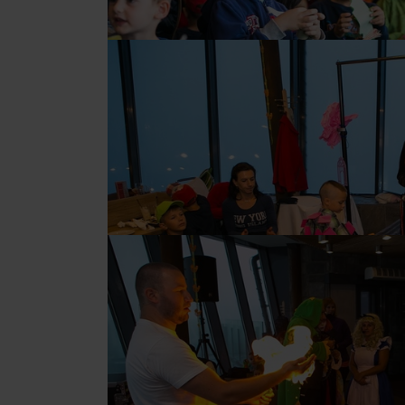
No data found for this source.
TOVA
d for this source.
No data found for this source.
No data found for this source.