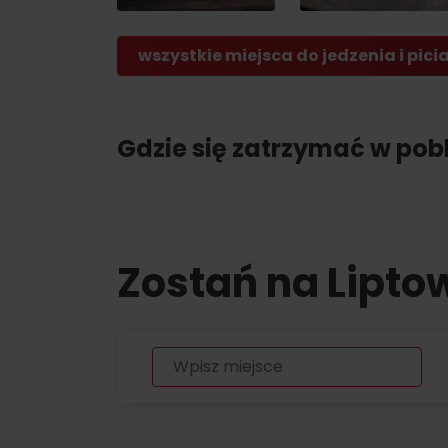
Lista produktów
regionalnych
wszystkie miejsca do jedzenia i pici
O MARCE PRODUKTOWEJ LIPTOVA
NAJLEPSZE ATRAKCJE
No posts found.
Gdzie się zatrzymać w pobl
Potrzebujesz wypożyczyć narty lub row
Wypożyczalnie
Usługi
Zostań na Lipto