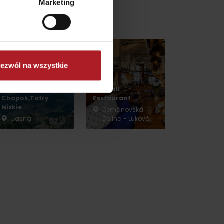
Marketing
s w pobliżu:
ezwól na wszystkie
Von Roll
Chopok,Tatry
Restaurant
Niskie
Demänovská
Jasná
Dolina - Luková
dia