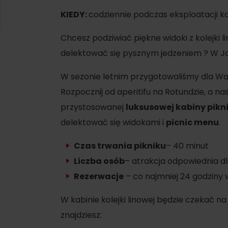
SIE
Ružomberok
KIEDY:
codziennie podczas eksploatacji ko
21.
Lato z Korýtkiem 2026
WYKAZ CENTRÓW INFORMACYJNYCH
Chcesz podziwiać piękne widoki z kolejki 
delektować się pysznym jedzeniem ? W Jas
Program dla pracowników
 O REGIONIE
SZYSTKIE WYDARZENIA
Obiekty konferencyjne
W sezonie letnim przygotowaliśmy dla Wa
Zimowe sporty
Rozpocznij od aperitifu na Rotundzie, a n
Teambuildingy
Wybierz rodzaj d
przystosowanej
luksusowej
kabiny pikn
Narciarstwo
Wszystkie
delektować się widokami i
picnic menu
.
Skialpinizm
Parki wodne
Czas trwania pikniku
– 40 minut
Narciarstwo biegowe
Wellness i sp
Liczba osób
– atrakcja odpowiednia d
Atrakcje wo
Turystyka w zimie
Rezerwacje
– co najmniej 24 godziny 
Historia i kul
W kabinie kolejki linowej będzie czekać n
znajdziesz: