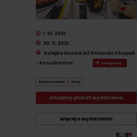
Planowanie dla firm
Zaplanuj wakacje
1. 10. 2021
WIĘCEJ
W
30. 11. 2021
Planowanie wakacji
kolejka linowa A2 Rotunda Chopok
Zarezerwuj pokoje
Letnie sporty
- Kosodrevina
nawigować
Kemping
Turystyka
Ze zwierzętami
Gastronomia
Hory
Kolarstwo
Ze zniżkami
oficjalny plakat wydarzenia
Wspinaczka
Sporty wodne
więcej o wydarzeniu
Nordic walking