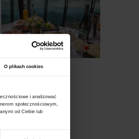
O plikach cookies
ołecznościowe i analizować
artnerom społecznościowym,
anymi od Ciebie lub
on