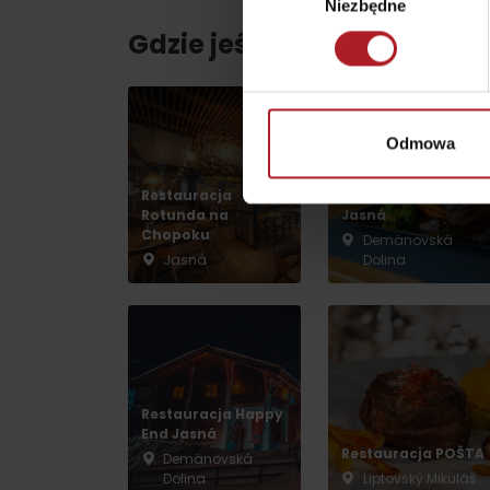
Niezbędne
zgody
Gdzie jeść i pić w pobliżu:
według pory roku
Odmowa
WYKAZ ATRAKCJI DLA DZIECI
KAMERY
Restauracja
Reštauracja Hotel
Rotunda na
Jasná
Chopoku
Demänovská
Jasná
Dolina
Jasná Nízke Tatry
Chopok w zimę
Restauracja Happy
End Jasná
Restauracja POŠTA
Demänovská
Dolina
Liptovský Mikuláš