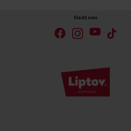
VIAC O NEPOZNANÝCH MIESTACH LIP
Śledź nas
Nie masz samochodu i potrzebujesz
podwózki?
Ski&AquaBus
Transport lotniczy
Usługi taksówkowe
Transport autobusowy
Transport kolejowy
No data foun