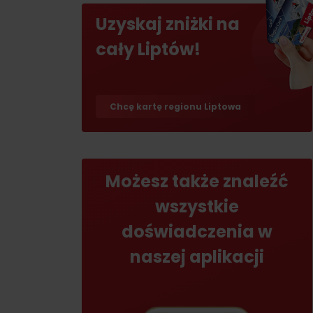
Uzyskaj zniżki na
Jeśli burczy ci w żołądku
cały Liptów!
Restauracje
Kawiarnie
Browary i winiarnie
Chcę kartę regionu Liptowa
Tradycyjna kuchnia
Możesz także znaleźć
wszystkie
doświadczenia w
No data found for this source.
No data foun
naszej aplikacji
Gdzie znajduje się
Gdzie znajduje się
skarb w Rużomberku?