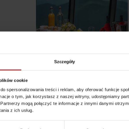
Szczegóły
 plików cookie
do spersonalizowania treści i reklam, aby oferować funkcje sp
Zasady przebywania w
Ratownictwo
ormacje o tym, jak korzystasz z naszej witryny, udostępniamy p
górach
ubezpieczeniowe w
Partnerzy mogą połączyć te informacje z innymi danymi otrzym
górach z Liptov Regi
nia z ich usług.
Card i Generali