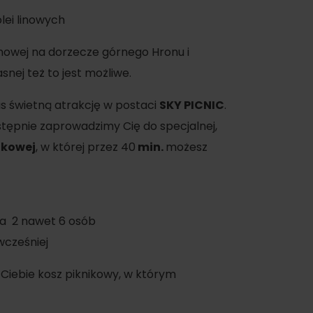
lei linowych
linowej na dorzecze górnego Hronu i
nej też to jest możliwe.
s świetną atrakcję w postaci
SKY PICNIC
.
astępnie zaprowadzimy Cię do specjalnej,
oświadczenia
ikowej
, w której przez 40
min.
możesz
a
la 2 nawet 6 osób
dne
wcześniej
tura
a Ciebie kosz piknikowy, w którym