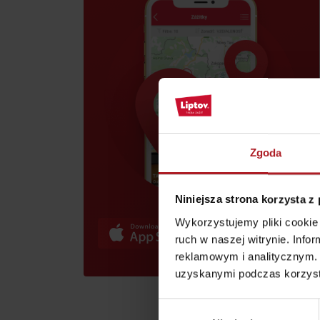
skarb w Rużomberku?
Znajdź go razem z
Znajdź go razem z
Liptov Region Card!
Liptov Region Card!
Zgoda
VŠETKY ČLÁNKY
VŠETKY ČLÁNKY
Niniejsza strona korzysta z
Wykorzystujemy pliki cookie 
Pogoda i kamery
ruch w naszej witrynie. Inf
reklamowym i analitycznym. 
uzyskanymi podczas korzysta
Wybór