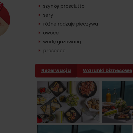
szynkę prosciutto
sery
różne rodzaje pieczywa
owoce
wodę gazowaną
prosecco
Rezerwacja
Warunki biznesowe
d for this source.