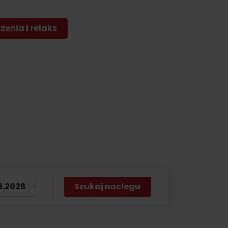
by
enia i relaks
Szukaj noclegu
No data found for this source.