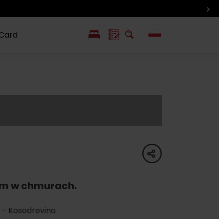
 Card
EN
SK
ín i inne
Smaki i życie
Wlkolinec –
pozycje
Liptowa
Zabytek
UNESCO
share
iem w chmurach.
– Kosodrevina