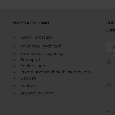
No data found for this source.
TOVA
PRZYDATNE LINKI
SUB
LIP
Ulotki i broszury
Kalendarz wydarzeń
Zarezerwuj svój pokój
Transport
Pobierz logo
Przetwarzanie danych osobowych
Cookies
Kontakt
enjoytatras.com
d for this source.
No data found for this source.
No data found for this source.
Táto 