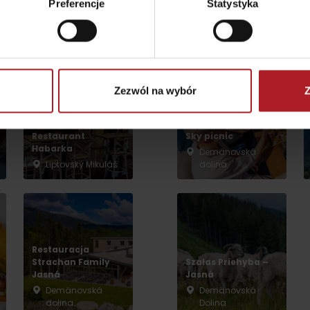
Preferencje
Statystyka
Atrakcje i relak
według wieku dzieci
Zezwól na wybór
Z
Restaurant
Sky picnic
Habarka
Demänovská
Liptovský Mikuláš
dolina
Punkt widokowy
Aquapark Tatralan
Svätojánska
rozhľadňa
miejscowość Liptovský
Ján
Restauracja
Strachan Family
Szałas Priehyba –
Jasná
Jasná
Demänovská
Demänovská
dolina
Dolina